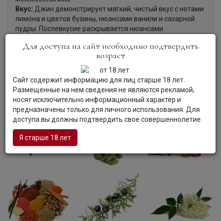
Вкус:
Джин демонстрирует мягкий, чистый вкус с нотами
лимона и цветов бузины, нюансами ванили и сахарной
пудры. Послевкусие раскрывается нюансами
можжевельника, кардамона, корицы, цветов бузины и
Для доступа на сайт необходимо подтвердить
пряностей.
возраст
Гастрономия:
Специалисты рекомендуют употреблять
джин в качестве аперитива, вместе с тоником, а также в
составе разнообразных коктейлей.
Сайт содержит информацию для лиц старше 18 лет.
Размещенные на нем сведения не являются рекламой,
носят исключительно информационный характер и
предназначены только для личного использования. Для
доступа вы должны подтвердить свое совершеннолетие.
Я старше 18 лет