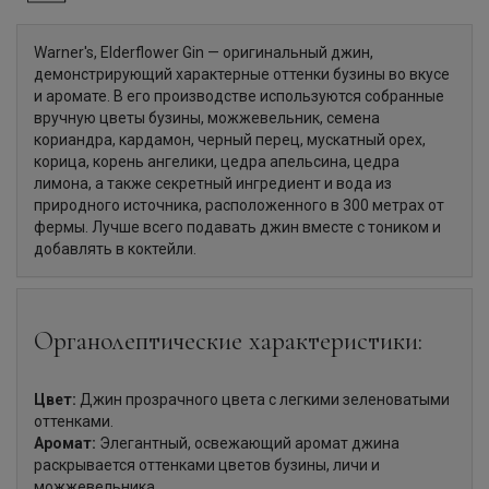
Warner's, Elderflower Gin — оригинальный джин,
демонстрирующий характерные оттенки бузины во вкусе
и аромате. В его производстве используются собранные
вручную цветы бузины, можжевельник, семена
кориандра, кардамон, черный перец, мускатный орех,
корица, корень ангелики, цедра апельсина, цедра
лимона, а также секретный ингредиент и вода из
природного источника, расположенного в 300 метрах от
фермы. Лучше всего подавать джин вместе с тоником и
добавлять в коктейли.
Органолептические характеристики:
Цвет:
Джин прозрачного цвета с легкими зеленоватыми
оттенками.
Аромат:
Элегантный, освежающий аромат джина
раскрывается оттенками цветов бузины, личи и
можжевельника.