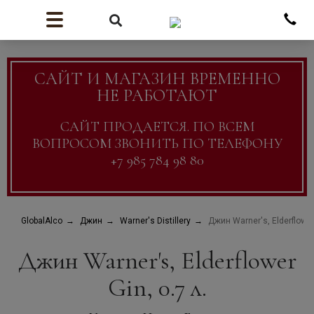
САЙТ И МАГАЗИН ВРЕМЕННО
НЕ РАБОТАЮТ
САЙТ ПРОДАЕТСЯ. ПО ВСЕМ
ВОПРОСОМ ЗВОНИТЬ ПО ТЕЛЕФОНУ
+7 985 784 98 80
GlobalAlco
Джин
Warner's Distillery
Джин Warner's, Elderflower 
Джин Warner's, Elderflower
Gin, 0.7 л.