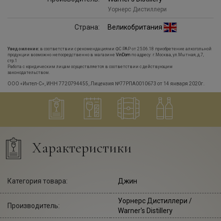
Уорнерс Дистиллери
Страна:
Великобритания
Уведомление:
в соответствии с рекомендациями ФС РАР от 25.06.18 приобретение алкогольной
продукции возможно непосредственно в магазине
VinDom
по адресу: г.Москва, ул.Мытная, д.7,
стр.1
Работа с юридическим лицам осуществляется в соответствии с действующим
законодательством.
ООО «Интел-С», ИНН 7720794455, Лицензия №77РПА0010673 от 14 января 2020г.
Характеристики
Категория товара:
Джин
Уорнерс Дистиллери
/
Производитель:
Warner's Distillery