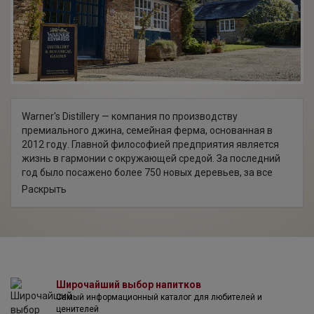
Warner's Distillery — компания по производству
премиального джина, семейная ферма, основанная в
2012 году. Главной философией предприятия является
жизнь в гармонии с окружающей средой. За последний
год было посажено более 750 новых деревьев, за все
время существования компании количество
Раскрыть
ботанических растений превысило 5700 шт. Благодаря
большому биоразнообразию на ферме, портфель
компании насчитывает широкую палитру вкусов джина.
Также Warner's Distillery является победителем в области
экологической устойчивости "Footprint Drinks, 2019".
Широчайший выбор напитков
Самый информационный каталог для любителей и
ценителей