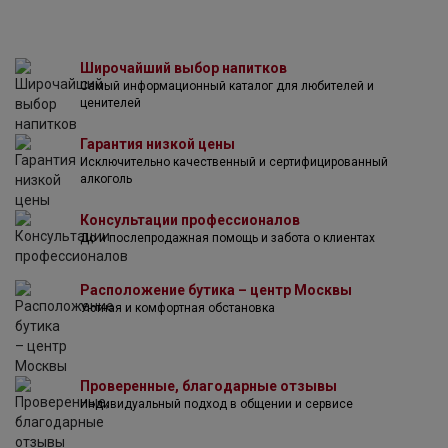
испытывала недоверие и давление со стороны других
виноделов. Сейчас компания владеет виноградниками в
10 различных регионах: Риоха, Рибера Дель Дуэро,
Руэда, Хумилья, Аликанте, Кастилья Ла Манча, Пенедес,
Широчайший выбор напитков
Каталония и Кава. По объему продаж компания Гарсия
Самый информационный каталог для любителей и
Каррьон является самой крупной в Испании.
ценителей
Гарантия низкой цены
Исключительно качественный и сертифицированный
алкоголь
Консультации профессионалов
До и послепродажная помощь и забота о клиентах
Расположение бутика – центр Москвы
Уютная и комфортная обстановка
Проверенные, благодарные отзывы
Индивидуальный подход в общении и сервисе