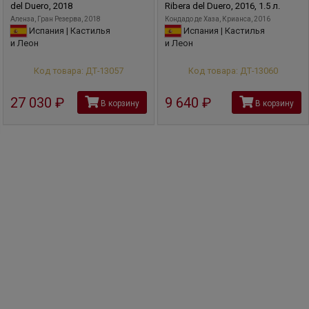
del Duero, 2018
Ribera del Duero, 2016, 1.5 л.
Аленза, Гран Резерва, 2018
Кондадо де Хаза, Крианса, 2016
Испания | Кастилья
Испания | Кастилья
и Леон
и Леон
Код товара: ДТ-13057
Код товара: ДТ-13060
27 030
руб
9 640
руб
В корзину
В корзину