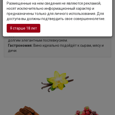
Органолептические характеристики:
Размещенные на нем сведения не являются рекламой,
носят исключительно информационный характер и
предназначены только для личного использования. Для
Цвет:
Вино красного цвета с фиолетовым оттенком.
доступа вы должны подтвердить свое совершеннолетие.
Аромат:
Вино имеет аромат красных ягод, ванили,
оттенки древесины.
Я старше 18 лет
Вкус:
Интенсивный вкус вина наполнен разнообразными
фруктовыми нюансами, отличается спелыми танинами и
долгим элегантным послевкусием.
Гастрономия:
Вино идеально подойдёт к сырам, мясу и
дичи.