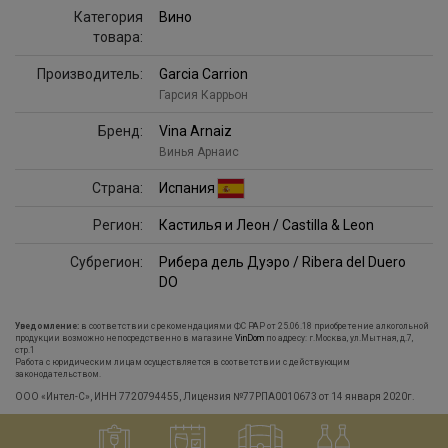
Категория
Вино
товара:
Производитель:
Garcia Carrion
Гарсия Каррьон
Бренд:
Vina Arnaiz
Винья Арнаис
Страна:
Испания
Регион:
Кастилья и Леон / Castilla & Leon
Субрегион:
Рибера дель Дуэро / Ribera del Duero
DO
Уведомление:
в соответствии с рекомендациями ФС РАР от 25.06.18 приобретение алкогольной
продукции возможно непосредственно в магазине
VinDom
по адресу: г.Москва, ул.Мытная, д.7,
стр.1
Работа с юридическим лицам осуществляется в соответствии с действующим
законодательством.
ООО «Интел-С», ИНН 7720794455, Лицензия №77РПА0010673 от 14 января 2020г.