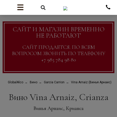
САЙТ И МАГАЗИН ВРЕМЕННО
НЕ РАБОТАЮТ
САЙТ ПРОДАЕТСЯ. ПО ВСЕМ
ВОПРОСОМ ЗВОНИТЬ ПО ТЕЛЕФОНУ
+7 985 784 98 80
GlobalAlco
Вино
Garcia Carrion
Vina Arnaiz (Винья Арнаис)
Вино Vina Arnaiz, Crianza
Винья Арнаис, Крианса