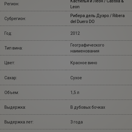
Кастилья и Леон / Castilla &
Регион:
Leon
Рибера дель Дуэро / Ribera
Субрегион:
del Duero DO
Год:
2012
Географического
Тип вина:
наименования
Цвет:
Красное вино
Сахар:
Сухое
Объем:
1,5 л
Выдержка:
В дубовых бочках
Выдержка лет:
3 года