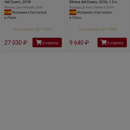
del Duero, 2018
Ribera del Duero, 2016, 1.5 л.
персон, обедов и других официальных мероприятий.
Аленза, Гран Резерва, 2018
Кондадо де Хаза, Крианса, 2016
Испания | Кастилья
Испания | Кастилья
и Леон
и Леон
Код товара: ДТ-13057
Код товара: ДТ-13060
27 030
руб
9 640
руб
В корзину
В корзину