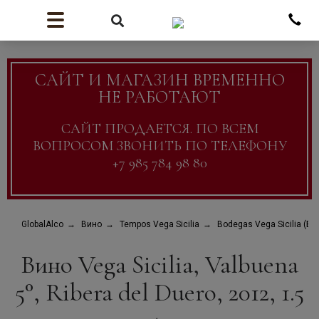
САЙТ И МАГАЗИН ВРЕМЕННО
НЕ РАБОТАЮТ
САЙТ ПРОДАЕТСЯ. ПО ВСЕМ
ВОПРОСОМ ЗВОНИТЬ ПО ТЕЛЕФОНУ
+7 985 784 98 80
GlobalAlco
Вино
Tempos Vega Sicilia
Bodegas Vega Sicilia (Б
Вино Vega Sicilia, Valbuena
5°, Ribera del Duero, 2012, 1.5