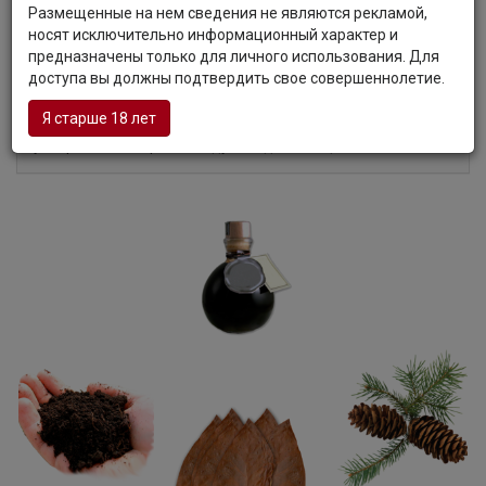
Размещенные на нем сведения не являются рекламой,
с округлой текстурой, твердыми танинами и
носят исключительно информационный характер и
бальзамическими нюансами в продолжительном
предназначены только для личного использования. Для
послевкусии.
доступа вы должны подтвердить свое совершеннолетие.
Гастрономия:
Вино великолепно подчеркнет вкус
тушеной говядины, жареного красного мяса, зайчатины,
Я старше 18 лет
ягненка, хорошо сочетается с сырами. Перед
употреблением рекомендуется декантация.