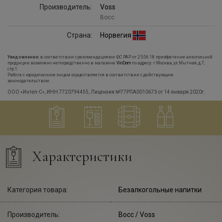
Производитель:
Voss
Восс
Страна:
Норвегия
Уведомление:
в соответствии с рекомендациями ФС РАР от 25.06.18 приобретение алкогольной
продукции возможно непосредственно в магазине
VinDom
по адресу: г.Москва, ул.Мытная, д.7,
стр.1
Работа с юридическим лицам осуществляется в соответствии с действующим
законодательством.
ООО «Интел-С», ИНН 7720794455, Лицензия №77РПА0010673 от 14 января 2020г.
Характеристики
Категория товара:
Безалкогольные напитки
Производитель:
Восс
/ Voss