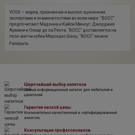
VOSS — марка, признанная и высоко оцененная
экспертами и знаменитостями во всем мире. "ВОСС"
предпочитают Мадонна и Кайли Миноуг, Джорджио
Армани и Оскар де ла Рента. "ВОСС" доставляется на
поло-матчи кубка Мерседес-Бенц. "ВОСС" можно
встретить на самых стильных вечеринках и в самых
Раскрыть
модных клубах Нью-Йорка, в самых престижных отелях
Лондона и других крупных городов мира. Дизайн бутылок
воды был разработан бывшим арт-директором дома
"Calvin Klein" Нейлом Крафтом.
Элитная питьевая вода VOSS появляется из недр земли
в Южной Норвегии. В этих местах нет крупных
промышленных предприятий, поэтому вода остается
Широчайший выбор напитков
Самый информационный каталог для любителей и
идеально чистой. Водоносный слой расположен глубоко
ценителей
под поверхностью земли, он защищен от загрязнений
непроницаемыми слоями камня и песка. VOSS
Гарантия низкой цены
разливается прямо у источника без фильтрации, и это
Исключительно качественный и сертифицированный
самая чистая нефильтрованная вода в мире —
алкоголь
показатель TDS (содержание твердых частиц)
составляет всего 22 единицы.
Консультации профессионалов
Вода ВОСС — продукт творчества двух друзей-