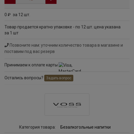
0
за 12 шт.
руб
Товар продается кратно упаковке - по 12 шт. цена указана
за 1 шт
Позвоните нам: уточним количество товара в магазине и
поставим под вас резерв
Принимаем к оплате карты
Остались вопросы?
Задать вопрос
Категория товара:
Безалкогольные напитки