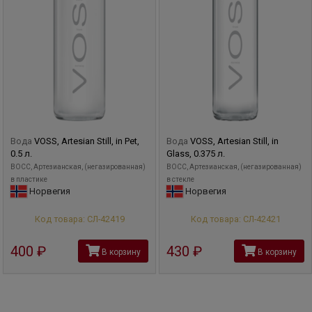
водно-солевой обмен, помогает по-новому ощутить вкус
привычных блюд.
Вода
VOSS, Artesian Still, in Pet,
Вода
VOSS, Artesian Still, in
0.5 л.
Glass, 0.375 л.
ВОСС, Артезианская, (негазированная)
ВОСС, Артезианская, (негазированная)
в пластике
в стекле
Норвегия
Норвегия
Код товара: СЛ-42419
Код товара: СЛ-42421
400
руб
430
руб
В корзину
В корзину