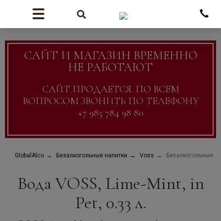
САЙТ И МАГАЗИН ВРЕМЕННО
НЕ РАБОТАЮТ
САЙТ ПРОДАЕТСЯ. ПО ВСЕМ
ВОПРОСОМ ЗВОНИТЬ ПО ТЕЛЕФОНУ
+7 985 784 98 80
GlobalAlco
Безалкогольные напитки
Voss
Безалкогольные напи
Вода VOSS, Lime-Mint, in
Pet, 0.33 л.