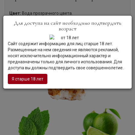
Цвет:
Вода прозрачного цвета.
Аромат:
Вода обладает чистым, освежающим ароматом
Для доступа на сайт необходимо подтвердить
с легкими мятно-лаймовыми акцентами.
возраст
Вкус:
Вода демонстрирует приятный, мягкий вкус с
нотами лайма и мяты.
Гастрономия:
Вода отлично освежает в течение всего
Сайт содержит информацию для лиц старше 18 лет.
дня, а также является составляющими для коктейлей.
Размещенные на нем сведения не являются рекламой,
носят исключительно информационный характер и
предназначены только для личного использования. Для
доступа вы должны подтвердить свое совершеннолетие.
Я старше 18 лет