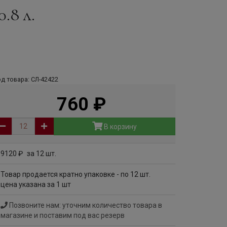
0.8 л.
д товара: СЛ-42422
760
руб
В корзину
9120
за 12 шт.
руб
Товар продается кратно упаковке - по 12 шт.
цена указана за 1 шт
Позвоните нам: уточним количество товара в
магазине и поставим под вас резерв