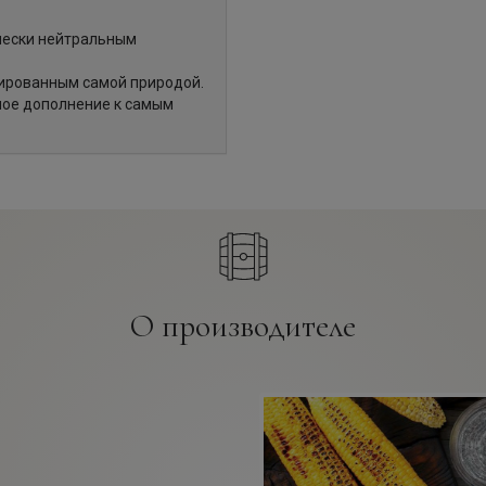
чески нейтральным
сированным самой природой.
ное дополнение к самым
О производителе