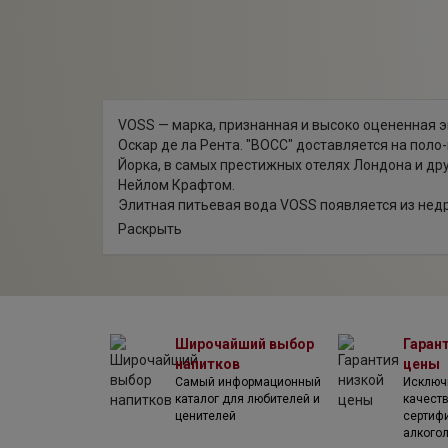
VOSS — марка, признанная и высоко оцененная 
Оскар де ла Рента. "ВОСС" доставляется на пол
Йорка, в самых престижных отелях Лондона и дру
Нейлом Крафтом.
Элитная питьевая вода VOSS появляется из недр
идеально чистой. Водоносный слой расположен 
Раскрыть
разливается прямо у источника без фильтрации,
всего 22 единицы.
Вода ВОСС — продукт творчества двух друзей-но
сочетании с роскошным дизайном бутылки произв
мира. Она подается в отелях и ресторанах преми
Широчайший выбор
Гаран
К достоинствам этой воды можно отнести велико
напитков
цены
флаконах с завинчивающейся крышкой подается 
Самый информационный
Исключ
Perignon. Для оценки вкуса столь сложных много
каталог для любителей и
качест
наилучшим выбором.
ценителей
сертиф
Для тех, кто привык выбирать самое лучшее для 
алкого
Вода, стимулирующая пищеварение и поддержив