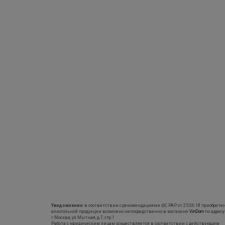
Уведомление:
в соответствии с рекомендациями ФС РАР от 25.06.18 приобрете
алкогольной продукции возможно непосредственно в магазине
VinDom
по адресу
г.Москва, ул.Мытная, д.7, стр.1
Работа с юридическим лицам осуществляется в соответствии с действующим