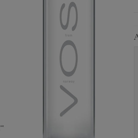
Вода
VOSS, Strawberry-
Вода
VOSS, Lime-Mint,
Ginger, in Pet, 0.33 л.
in Pet, 0.33 л.
Уточните наличие и
Уточните наличие и
ние
цену
цену
: