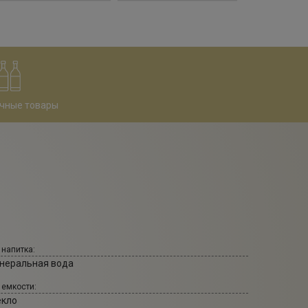
чные товары
 напитка:
неральная вода
 емкости:
екло