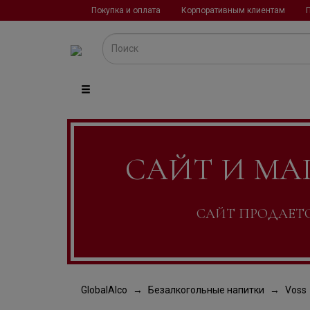
Покупка и оплата
Корпоративным клиентам
САЙТ И МА
САЙТ ПРОДАЕТСЯ
GlobalAlco
Безалкогольные напитки
Voss