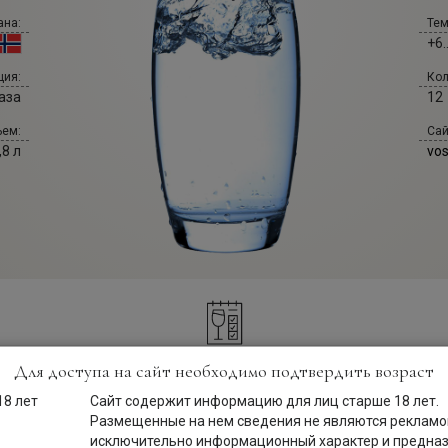
ана:
Тем
+6.
Кол
ция:
12
аза
Сай
ем:
vo
,8 л
Для доступа на сайт необходимо подтвердить возраст
Описание
Сайт содержит информацию для лиц старше 18 лет.
Размещенные на нем сведения не являются рекламой
исключительно информационный характер и предна