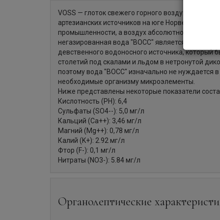
VOSS — глоток свежего горного воздуха в городс
артезианских источников на юге Норвегии, где и 
промышленности, а воздух абсолютно лишен заг
негазированная вода "ВОСС" является чистейшей
девственного водоносного источника, который б
столетий под скалами и льдом в нетронутой дик
поэтому вода "ВОСС" изначально не нуждается 
необходимые организму микроэлементы.
Ниже представлены некоторые показатели соста
Кислотность (PH): 6,4
Сульфаты (SO4--): 5,0 мг/л
Кальций (Ca++): 3,46 мг/л
Магний (Mg++): 0,78 мг/л
Калий (K+): 2.92 мг/л
Фтор (F-): 0,1 мг/л
Нитраты (NO3-): 5.84 мг/л
Органолептические характеристи