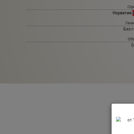
Стр
Норвегия
Газа
Без г
Объ
0