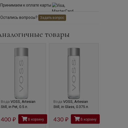
Принимаем к оплате карты
Остались вопросы?
Задать вопрос
Аналогичные товары
Вода
VOSS, Artesian
Вода
VOSS, Artesian
Вода
VOSS, 
Still, in Pet, 0.5 л.
Still, in Glass, 0.375 л.
Sparkling, in 
0.375 л.
400
руб
430
руб
В корзину
В корзину
430