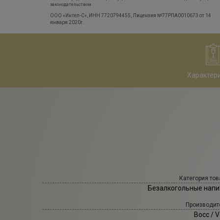
законодательством.
ООО «Интел-С», ИНН 7720794455, Лицензия №77РПА0010673 от 14
января 2020г.
Характер
Категория тов
Безалкогольные напи
Производит
Восс
/ V