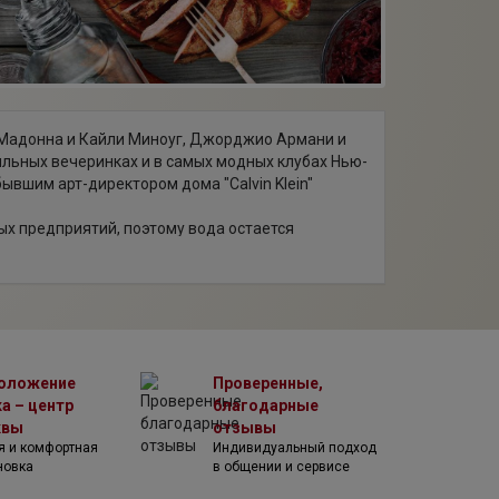
 Мадонна и Кайли Миноуг, Джорджио Армани и
ильных вечеринках и в самых модных клубах Нью-
ывшим арт-директором дома "Calvin Klein"
ых предприятий, поэтому вода остается
роницаемыми слоями камня и песка. VOSS
DS (содержание твердых частиц) составляет
тро поняли, что чистейшая норвежская вода в
егодня VOSS пользуется успехом в 50 странах
оложение
Проверенные,
 продукта. Вода в элегантных стеклянных
а – центр
благодарные
и шампанского: Вега Сицилия, Шато Марго, Dom
квы
отзывы
собственного оттенка вкуса, и VOSS будет
я и комфортная
Индивидуальный подход
новка
в общении и сервисе
ковые бутылки, которые удобно брать с собой.
привычных блюд.