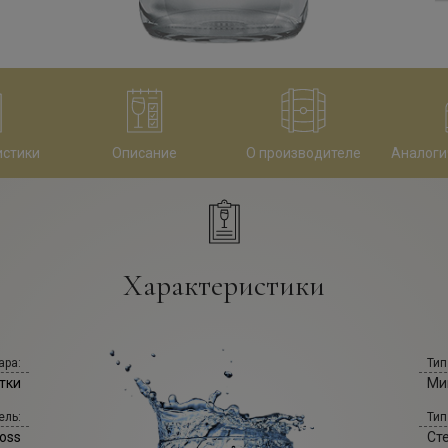
истики
Описание
О производителе
Аналоги
Характеристики
ара:
Тип
тки
Ми
ель:
Тип
oss
Ст