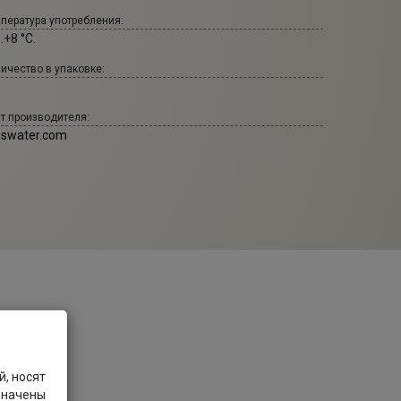
пература употребления:
..+8 °С.
ичество в упаковке:
т производителя:
sswater.com
, носят
значены