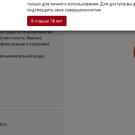
только для личного использования. Для доступа вы
кой суете. Рожденная из
подтвердить свое совершеннолетие.
в помине не было
рязнений, минеральная
Я старше 18 лет
 из вод. Ее получают из
ыл скрыт в течение многих
ой местности. Именно
в фильтрации и содержит
ва минеральной воды:
ки: