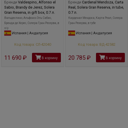
Бренди
Valdespino, Alfonso el
Бренди
Cardenal Mendoza, Carta
Sabio, Brandy de Jerez, Solera
Real, Solera Gran Reserva, in tube,
Gran Reserva, in gift box, 0.7 л.
0.7 л.
Вальдеспино, Альфонсо Эль Сабио,
Карденал Мендоса, Карта Реал, Солера
Бренди де Херес, Солера Гран Ресерва, в
Гран Резерва, в тубе
п/у
Испания | Андалусия
Испания | Андалусия
Код товара: СЛ-42040
Код товара: ВД-42582
11 690
руб
20 785
руб
В корзину
В корзину