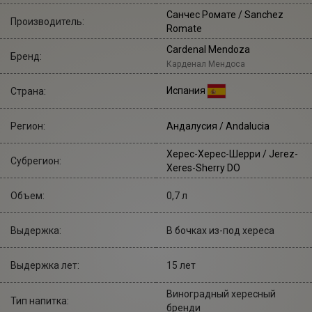
Санчес Ромате
/ Sanchez
Производитель:
Romate
Cardenal Mendoza
Бренд:
Карденал Мендоса
Испания
Страна:
Регион:
Андалусия / Andalucia
Херес-Херес-Шерри / Jerez-
Субрегион:
Xeres-Sherry DO
Объем:
0,7 л
Выдержка:
В бочках из-под хереса
Выдержка лет:
15 лет
Виноградный хересный
Тип напитка:
бренди