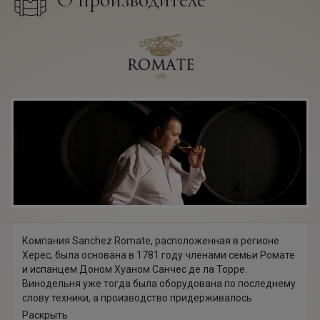
Компания Sanchez Romate, расположенная в регионе
Херес, была основана в 1781 году членами семьи Ромате
и испанцем Доном Хуаном Санчес де ла Торре.
Винодельня уже тогда была оборудована по последнему
слову техники, а производство придерживалось
традиционных методов винификации. На протяжении
Раскрыть