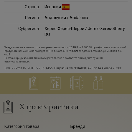
Страна:
Испания
Регион:
Андалусия / Andalucia
Субрегион:
Херес-Херес-Шерри / Jerez-Xeres-Sherry
DO
Уведомление:
в соответствии с рекомендациями ФС РАР от 25.06.18 приобретение алкогольной
продукции возможно непосредственно в магазине
VinDom
по адресу: г.Москва, ул.Мытная, д.7,
стр.1
Работа с юридическим лицам осуществляется в соответствии с действующим
законодательством.
ООО «Интел-С», ИНН 7720794455, Лицензия №77РПА0010673 от 14 января 2020г.
Характеристики
Категория товара:
Бренди