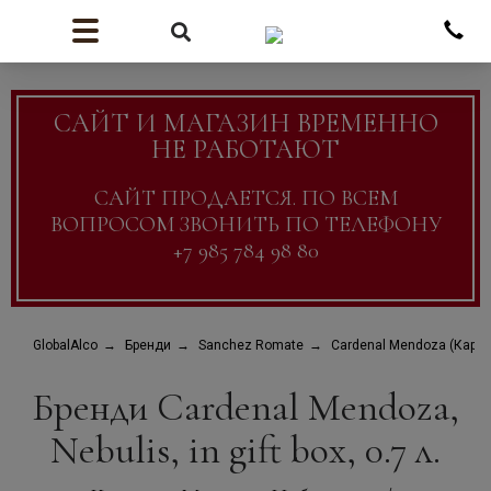
САЙТ И МАГАЗИН ВРЕМЕННО
НЕ РАБОТАЮТ
САЙТ ПРОДАЕТСЯ. ПО ВСЕМ
ВОПРОСОМ ЗВОНИТЬ ПО ТЕЛЕФОНУ
+7 985 784 98 80
GlobalAlco
Бренди
Sanchez Romate
Cardenal Mendoza (Кард
Бренди Cardenal Mendoza,
Nebulis, in gift box, 0.7 л.