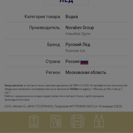
Категория товара:
Водка
Производитель:
Novabev Group
Новабев Групп
Бренд:
Русский Лёд
Russian Ice
Страна:
Россия
Регион:
Московская область
Уведомление:
в соответствии с рекомендациями ФС РАР от 25.06.18 приобретение алкогольной
продукции возможно непосредственно в магазине
VinDom
по адресу: г.Москва, ул.Мытная, д.7,
стр.1
Работа с юридическим лицам осуществляется в соответствии с действующим
законодательством.
ООО «Интел-С», ИНН 7720794455, Лицензия №77РПА0010673 от 14 января 2020г.