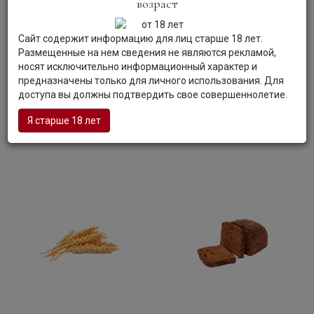
возраст
нюансами подчеркивает чистоту напитка.
Вкус:
Водка обладает мягким, освежающим вкусом,
дополнительную изюминку которому придают
Сайт содержит информацию для лиц старше 18 лет.
деликатные хлебные оттенки.
Размещенные на нем сведения не являются рекламой,
Гастрономия:
Водку можно пить как самостоятельный
носят исключительно информационный характер и
напиток, со льдом, либо использовать для смешивания
предназначены только для личного использования. Для
коктейлей. Водка будет гармоничным сопровождением
доступа вы должны подтвердить свое совершеннолетие.
блюд русской кухни.
Я старше 18 лет