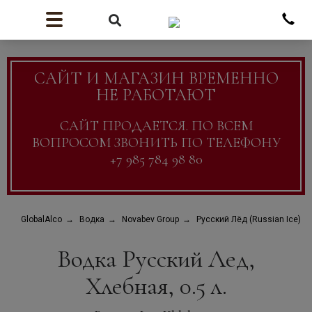
САЙТ И МАГАЗИН ВРЕМЕННО
НЕ РАБОТАЮТ
САЙТ ПРОДАЕТСЯ. ПО ВСЕМ
ВОПРОСОМ ЗВОНИТЬ ПО ТЕЛЕФОНУ
+7 985 784 98 80
GlobalAlco
Водка
Novabev Group
Русский Лёд (Russian Ice)
Водка Русский Лед,
Хлебная, 0.5 л.