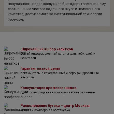
популярность водка заслужила благодаря гармоничному
соотношению чистого водочного вкуса и неизменного
качества, достигаемого за счет уникальной технологии
очистки. Это правильная водка для настоящих, сильных
Раскрыть
духом мужчин, которые понимают толк в качественных
крепких напитках.
Широчайший выбор напитков
Самый информационный каталог для любителей и
ценителей
Гарантия низкой цены
Исключительно качественный и сертифицированный
алкоголь
Консультации профессионалов
До и послепродажная помощь и забота о клиентах
Расположение бутика – центр Москвы
Уютная и комфортная обстановка