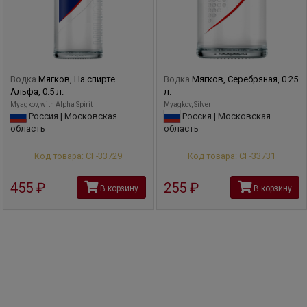
Водка
Мягков, На спирте
Водка
Мягков, Серебряная, 0.25
Альфа, 0.5 л.
л.
Myagkov, with Alpha Spirit
Myagkov, Silver
Россия | Московская
Россия | Московская
область
область
Код товара: СГ-33729
Код товара: СГ-33731
455
руб
255
руб
В корзину
В корзину