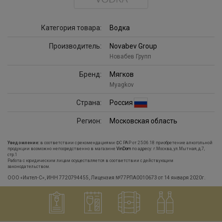
Категория товара:
Водка
Производитель:
Novabev Group
Новабев Групп
Бренд:
Мягков
Myagkov
Страна:
Россия
Регион:
Московская область
Уведомление:
в соответствии с рекомендациями ФС РАР от 25.06.18 приобретение алкогольной
продукции возможно непосредственно в магазине
VinDom
по адресу: г.Москва, ул.Мытная, д.7,
стр.1
Работа с юридическим лицам осуществляется в соответствии с действующим
законодательством.
ООО «Интел-С», ИНН 7720794455, Лицензия №77РПА0010673 от 14 января 2020г.