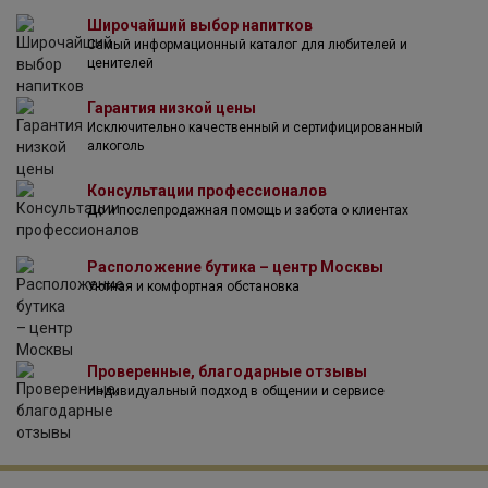
погружает в атмосферу события и без труда вливается в
Широчайший выбор напитков
шумную компанию. Это гость, одетый итальянским
Самый информационный каталог для любителей и
дизайнером, его встречают по-русски, с восторгом.
ценителей
Пылкий собеседник поддержит дискуссию, влюбит в себя
и оставит приятные воспоминания.
Гарантия низкой цены
Исключительно качественный и сертифицированный
алкоголь
Консультации профессионалов
До и послепродажная помощь и забота о клиентах
Расположение бутика – центр Москвы
Уютная и комфортная обстановка
Проверенные, благодарные отзывы
Индивидуальный подход в общении и сервисе