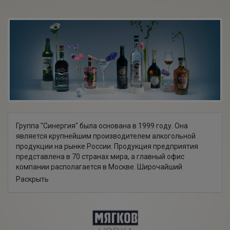
Группа "Синергия" была основана в 1999 году. Она
является крупнейшим производителем алкогольной
продукции на рынке России. Продукция предприятия
представлена в 70 странах мира, а главный офис
компании располагается в Москве. Широчайший
ассортимент включает продукцию многих известных
Раскрыть
брендов, а ее ценовой диапазон рассчитан на любые
потребительские запросы.
Среди ключевых брендов: "Мягков", "Беленькая",
"Государев заказ", "Beluga", "Veda" и бренди "Золотой
Резерв". Кроме этого, "Синергия" является официальным