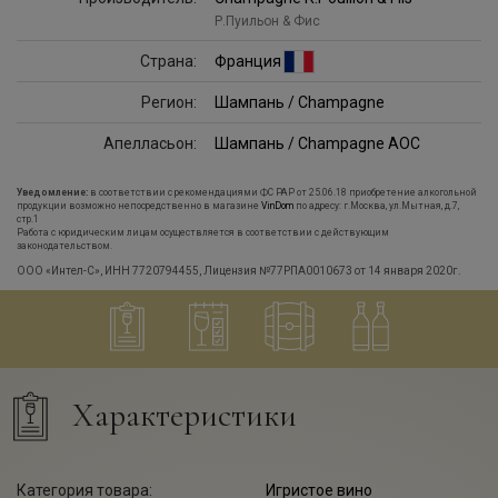
Р.Пуильон & Фис
Страна:
Франция
Регион:
Шампань / Champagne
Апелласьон:
Шампань / Champagne AOC
Уведомление:
в соответствии с рекомендациями ФС РАР от 25.06.18 приобретение алкогольной
продукции возможно непосредственно в магазине
VinDom
по адресу: г.Москва, ул.Мытная, д.7,
стр.1
Работа с юридическим лицам осуществляется в соответствии с действующим
законодательством.
ООО «Интел-С», ИНН 7720794455, Лицензия №77РПА0010673 от 14 января 2020г.
Характеристики
Категория товара:
Игристое вино