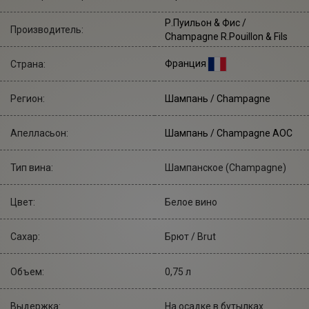
Р.Пуильон & Фис
/
Производитель:
Champagne R.Pouillon & Fils
Франция
Страна:
Регион:
Шампань / Champagne
Апелласьон:
Шампань / Champagne AOC
Тип вина:
Шампанское (Champagne)
Цвет:
Белое вино
Сахар:
Брют / Brut
Объем:
0,75 л
Выдержка:
На осадке в бутылках