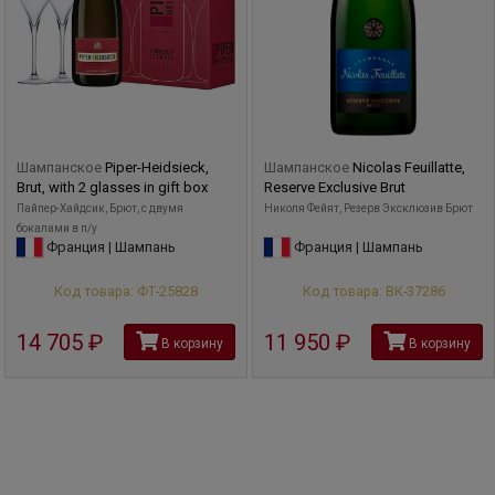
Шампанское
Piper-Heidsieck,
Шампанское
Nicolas Feuillatte,
Brut, with 2 glasses in gift box
Reserve Exclusive Brut
Пайпер-Хайдсик, Брют, с двумя
Николя Фейят, Резерв Эксклюзив Брют
бокалами в п/у
Франция | Шампань
Франция | Шампань
Код товара: ФТ-25828
Код товара: ВК-37286
14 705
руб
11 950
руб
В корзину
В корзину