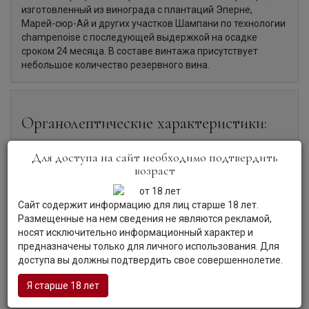
изготовленный из винограда с плантаций Эперне,
Марей-сюр-Ай и других участков Шампани по технологии
champenoise с последующей выдержкой на осадке
сроком 24 месяца. В составе винтажа присутствует
небольшое количество резервного вина.
Органолептические характеристики:
Для доступа на сайт необходимо подтвердить
Цвет:
У шампанского блестящий желтовато-лимонный
возраст
цвет.
Аромат:
Аромат проявляется смесью приятных
отголосков апельсинового масла, зеленого яблока,
Сайт содержит информацию для лиц старше 18 лет.
орехов, цветущего весеннего сада.
Размещенные на нем сведения не являются рекламой,
Вкус:
Вкус с выразительными, свежими полутонами
носят исключительно информационный характер и
кожуры цитрусовых, мякоти кисло-сладких фруктов,
предназначены только для личного использования. Для
розы, мокрого камня.
доступа вы должны подтвердить свое совершеннолетие.
Гастрономия:
Вино идеально в качестве аперитива, с
изысканными закусками (икрой, рыбными деликатесами,
Я старше 18 лет
морепродуктами).