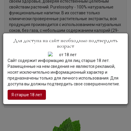
своем здоровье, доверяя естественным целебным
свойствам растений. Purelosophy - 100% натуральные
функциональные напитки. В их составе только
клинически проверенные растительные экстракты, вся
продукция производится с использованием натуральных
соков, без газа, с небольшим содержанием калорий (29-
32 кал на 100мл).
Для доступа на сайт необходимо подтвердить
возраст
Органолептические характеристики:
Сайт содержит информацию для лиц старше 18 лет.
Размещенные на нем сведения не являются рекламой,
носят исключительно информационный характер и
Аромат:
Вода обладает ароматом мелисы.
предназначены только для личного использования. Для
Вкус:
Вода, со вкусом киви, белого винограда с нотами
доступа вы должны подтвердить свое совершеннолетие.
перечной мяты и ромашки.
Гастрономия:
Напиток идеален в чистом виде. Подходит
Я старше 18 лет
для ежедневного употребления.