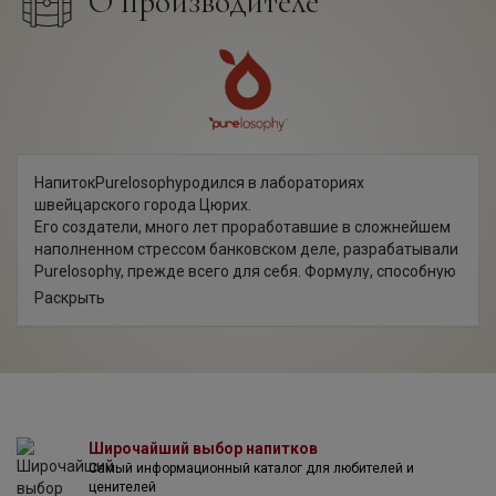
О производителе
НапитокPurelosophyродился в лабораториях
швейцарского города Цюрих.
Его создатели, много лет проработавшие в сложнейшем
наполненном стрессом банковском деле, разрабатывали
Purelosophy, прежде всего для себя. Формулу, способную
помочь им справиться с постоянным стрессом и вернуть
Раскрыть
израсходованные силы, обрести ментальное равновесие
и очистить свой организм от различных видов вредных
веществ.
Так, 6 лет назад в долине Альп и озера Леман появился
Purelosophy - натуральный функциональный
швейцарский продукт, помогающий разгрузиться от
стресса и способствующий расслаблению!
Широчайший выбор напитков
Самый информационный каталог для любителей и
При создании функциональных напитков Purelosophy,
ценителей
прежде всего думали о том, как достичь жизненного