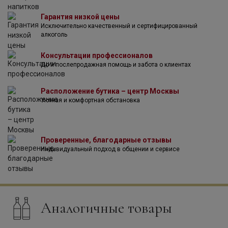
равновесия естественным путем.
Гарантия низкой цены
Трилогия Purelosophy в любом месте и в любой ситуации
Исключительно качественный и сертифицированный
поможет вашему организму получить так необходимую
алкоголь
чистую энергию, эмоциональное равновесие или вывод
токсинов регулярно накапливающихся в организме.
Консультации профессионалов
Этот функциональный напиток имеет высокие
До и послепродажная помощь и забота о клиентах
показатели емкости поглощения свободных радикалов,
подобного не имеет ни один другой продукт. Одной
баночки 250 мл в день, достаточно чтобы значительно
Расположение бутика – центр Москвы
уменьшить губительное влияние свободных радикалов
Уютная и комфортная обстановка
на организм, а значит и замедлить старение.
Проверенные, благодарные отзывы
Индивидуальный подход в общении и сервисе
Аналогичные товары