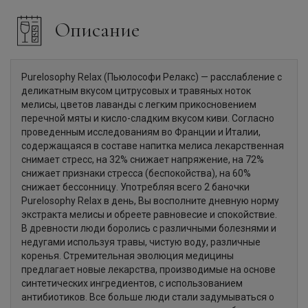
Описание
Purelosophy Relax (Пьюлософи Релакс) — расслабление с
деликатным вкусом цитрусовых и травяных ноток
мелисы, цветов лаванды с легким прикосновением
перечной мяты и кисло-сладким вкусом киви. Согласно
проведенным исследованиям во Франции и Италии,
содержащаяся в составе напитка мелиса лекарственная
снимает стресс, на 32% снижает напряжение, на 72%
снижает признаки стресса (беспокойства), на 60%
снижает бессонницу. Употребляя всего 2 баночки
Purelosophy Relax в день, Вы восполните дневную норму
экстракта мелисы и обреете равновесие и спокойствие.
В древности люди боролись с различными болезнями и
недугами используя травы, чистую воду, различные
коренья. Стремительная эволюция медицины
предлагает новые лекарства, производимые на основе
синтетических ингредиентов, с использованием
антибиотиков. Все больше люди стали задумываться о