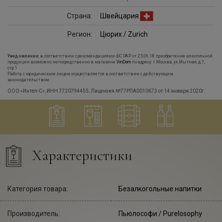
Страна:
Швейцария
Регион:
Цюрих / Zurich
Уведомление:
в соответствии с рекомендациями ФС РАР от 25.06.18 приобретение алкогольной
продукции возможно непосредственно в магазине
VinDom
по адресу: г.Москва, ул.Мытная, д.7,
стр.1
Работа с юридическим лицам осуществляется в соответствии с действующим
законодательством.
ООО «Интел-С», ИНН 7720794455, Лицензия №77РПА0010673 от 14 января 2020г.
Характеристики
Категория товара:
Безалкогольные напитки
Производитель:
Пьюлософи
/ Purelosophy