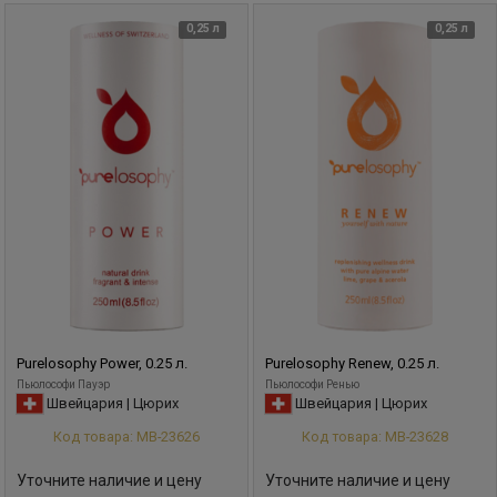
0,25 л
0,25 л
Purelosophy Power, 0.25 л.
Purelosophy Renew, 0.25 л.
Пьюлософи Пауэр
Пьюлософи Ренью
Швейцария | Цюрих
Швейцария | Цюрих
Код товара: МВ-23626
Код товара: МВ-23628
Уточните наличие и цену
Уточните наличие и цену