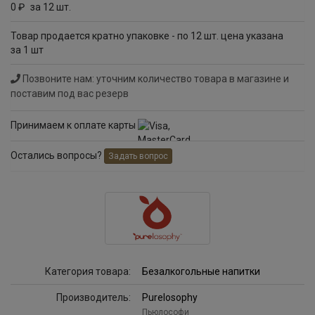
0
за 12 шт.
руб
Товар продается кратно упаковке - по 12 шт. цена указана
за 1 шт
Позвоните нам: уточним количество товара в магазине и
поставим под вас резерв
Принимаем к оплате карты
Остались вопросы?
Задать вопрос
Категория товара:
Безалкогольные напитки
Производитель:
Purelosophy
Пьюлософи