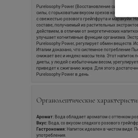
Purelosophy Power (Восстановление сил) — напи
силы, с горьковатым вкусом орехов кола и натур
с свежестью розового грейпфрута и маракуйи. Н
составе, получаемый из растительных экстракт
действием, в отличии от энергетических напитк
улучшает когнитивные функции организма. Экстр
Purelosophy Power, регулирует обмен веществ. 
Италии доказано, что системное потребление П
снижает вес и индекс массы тела. Этот напиток
диеты, у людей с избыточным весом, урегулирует
приведет к сжиганию жира. Для этого достаточн
Purelosophy Power в день.
Органолептические характеристи
Аромат:
Вода обладает ароматом с оттенком роз
Вкус:
Вода, со вкусом сладкого розового грейпфр
Гастрономия:
Напиток идеален в чистом виде. 
употребления.