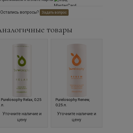
Остались вопросы?
Задать вопрос
Аналогичные товары
Purelosophy Relax, 0.25
Purelosophy Renew,
Purelosophy 
л.
0.25 л.
л.
Уточните наличие и
Уточните наличие и
Уточните 
цену
цену
це