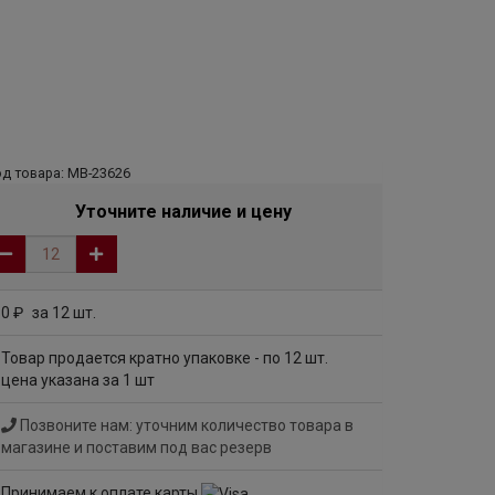
д товара: МВ-23626
Уточните наличие и цену
0
за 12 шт.
руб
Товар продается кратно упаковке - по 12 шт.
цена указана за 1 шт
Позвоните нам: уточним количество товара в
магазине и поставим под вас резерв
Принимаем к оплате карты