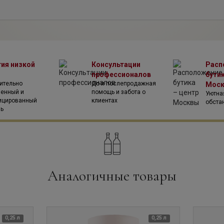
phy, прежде всего думали о том, как достичь жизненного равнове
 ситуации поможет вашему организму получить так необходимую ч
рганизме.
азатели емкости поглощения свободных радикалов, подобного не 
меньшить губительное влияние свободных радикалов на организм, а
тия низкой
Консультации
Расп
профессионалов
бутик
ительно
До и послепродажная
Мос
венный и
помощь и забота о
Уютна
ицированный
клиентах
обста
ль
Аналогичные товары
0,25 л
0,25 л