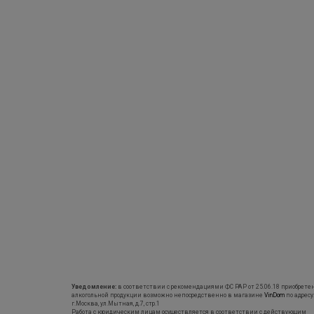
Уведомление:
в соответствии с рекомендациями ФС РАР от 25.06.18 приобрете
алкогольной продукции возможно непосредственно в магазине
VinDom
по адресу
г.Москва, ул.Мытная, д.7, стр.1
Работа с юридическим лицам осуществляется в соответствии с действующим