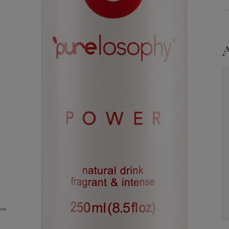
Purelosophy Renew,
Purelosophy Detox, 0.25
0.25 л.
л.
Уточните наличие и
Уточните наличие и
цену
цену
ние
: