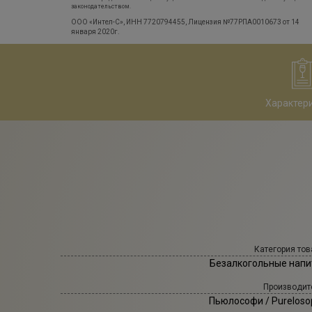
законодательством.
ООО «Интел-С», ИНН 7720794455, Лицензия №77РПА0010673 от 14
января 2020г.
Характер
Категория тов
Безалкогольные напи
Производит
Пьюлософи
/ Pureloso