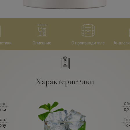
истики
Описание
О производителе
Аналоги
Характеристики
ара:
Объ
тки
0,2
ель:
Тип
phy
То