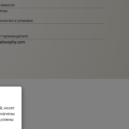
 емкости:
ртон
ичество в упаковке:
т производителя:
relosophy.com
, носят
значены
 должны