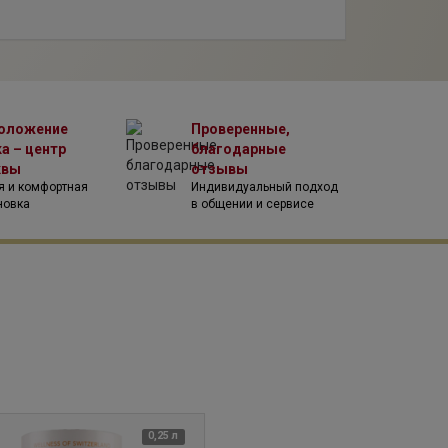
сия естественным путем.
истую энергию, эмоциональное равновесие или
имеет ни один другой продукт. Одной баночки
 значит и замедлить старение.
оложение
Проверенные,
а – центр
благодарные
квы
отзывы
я и комфортная
Индивидуальный подход
новка
в общении и сервисе
0,25 л