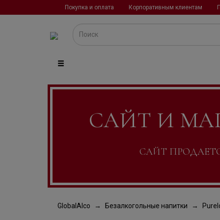
Покупка и оплата
Корпоративным клиентам
САЙТ И МА
САЙТ ПРОДАЕТСЯ
GlobalAlco
Безалкогольные напитки
Purel