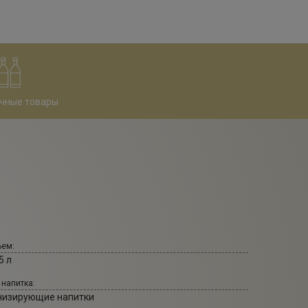
чные товары
ем:
5 л
 напитка:
низирующие напитки