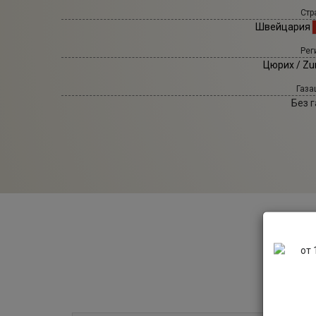
Стр
Швейцария
Рег
Цюрих / Zu
Газа
Без г