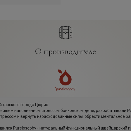
О производителе
йцарского города Цюрих.
нейшем наполненном стрессом банковском деле, разрабатывали Pur
трессом и вернуть израсходованные силы, обрести ментальное ра
появился Purelosophy - натуральный функциональный швейцарский п