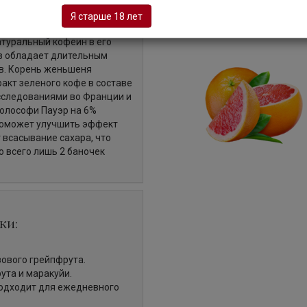
ток, восстанавливающий
Я старше 18 лет
альной гуараны, в сочетании
атуральный кофеин в его
ов обладает длительным
ов. Корень женьшеня
акт зеленого кофе в составе
Исследованиями во Франции и
ьюлософи Пауэр на 6%
 поможет улучшить эффект
 всасывание сахара, что
о всего лишь 2 баночек
ки:
ового грейпфрута.
ута и маракуйи.
Подходит для ежедневного