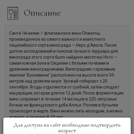
Описание
Санта Чечилия — флагманское вино Планеты,
произведенное из самого важного и известного
сицилийского сорта винограда — Неро д'Авола. После
долгих исследований и поисков лучшего терруара для
винограда этого сорта было найдено местечко Ното —
самая южная зона в Сицилии с белыми почвами и
древними виноградниками. Виноградник с красивым
именем "Буонивини" расположен на высоте всего 50
метров над уровнем моря. Урожай собирают с 20
сентября. Ягоды отделяются от гребней, затем следует
мацерация, которая длится 12 дней. После ферментации
вино созревает в течение 14 месяцев в 225-литровых
бочках из французского дуба Аллье. Розлив в бутылки
происходит в марте. Вино можно пить молодым, а можно
хранить в течение 8-10 лет.
Для доступа на сайт необходимо подтвердить
возраст