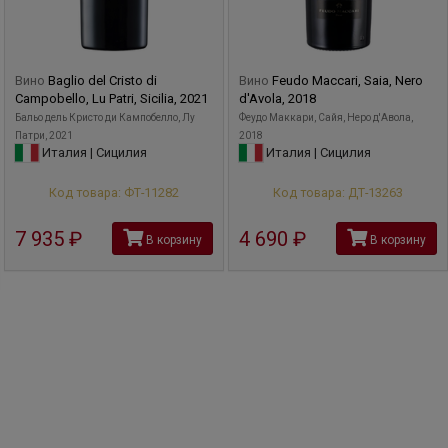
Вино
Baglio del Cristo di
Вино
Feudo Maccari, Saia, Nero
Campobello, Lu Patri, Sicilia, 2021
d'Avola, 2018
Бальо дель Кристо ди Кампобелло, Лу
Феудо Маккари, Сайя, Неро д'Авола,
Патри, 2021
2018
Италия | Сицилия
Италия | Сицилия
Код товара: ФТ-11282
Код товара: ДТ-13263
7 935
руб
4 690
руб
В корзину
В корзину