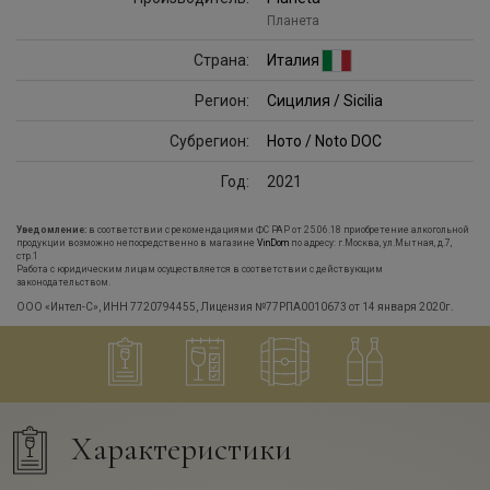
Планета
Страна:
Италия
Регион:
Сицилия / Sicilia
Субрегион:
Ното / Noto DOC
Год:
2021
Уведомление:
в соответствии с рекомендациями ФС РАР от 25.06.18 приобретение алкогольной
продукции возможно непосредственно в магазине
VinDom
по адресу: г.Москва, ул.Мытная, д.7,
стр.1
Работа с юридическим лицам осуществляется в соответствии с действующим
законодательством.
ООО «Интел-С», ИНН 7720794455, Лицензия №77РПА0010673 от 14 января 2020г.
Характеристики