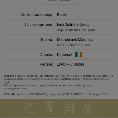
Категория товара:
Виски
Производитель:
Irish Distillers Group
Айриш Дистиллерс Групп
Бренд:
Method and Madness
Метход энд Меднесс
Страна:
Ирландия
Регион:
Дублин / Dublin
Уведомление:
в соответствии с рекомендациями ФС РАР от 25.06.18 приобретение алкогольной
продукции возможно непосредственно в магазине
VinDom
по адресу: г.Москва, ул.Мытная, д.7,
стр.1
Работа с юридическим лицам осуществляется в соответствии с действующим
законодательством.
ООО «Интел-С», ИНН 7720794455, Лицензия №77РПА0010673 от 14 января 2020г.