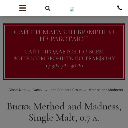
САЙТ И МАГАЗИН ВРЕМЕННО
НЕ РАБОТАЮТ
САЙТ ПРОДАЕТСЯ. ПО ВСЕМ
ВОПРОСОМ ЗВОНИТЬ ПО ТЕЛЕФОНУ
+7 985 784 98 80
GlobalAlco
Виски
Irish Distillers Group
Method and Madness (М
Виски Method and Madness,
Single Malt, 0.7 л.