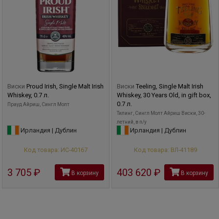
Виски
Proud Irish, Single Malt Irish
Виски
Teeling, Single Malt Irish
Whiskey, 0.7 л.
Whiskey, 30 Years Old, in gift box,
0.7 л.
Прауд Айриш, Сингл Молт
Тилинг, Сингл Молт Айриш Виски, 30-
летний, в п/у
Ирландия | Дублин
Ирландия | Дублин
Код товара: ИС-40167
Код товара: ВЛ-41189
3 705
руб
403 620
руб
В корзину
В корзину