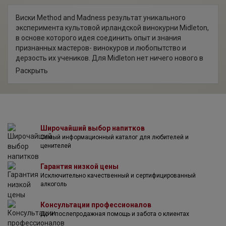
Виски Method and Madness результат уникального
эксперимента культовой ирландской винокурни Midleton,
в основе которого идея соединить опыт и знания
признанных мастеров- винокуров и любопытство и
дерзость их учеников. Для Midleton нет ничего нового в
инновациях, но специально для Method and Madness
Раскрыть
даже была построена новая микродистиллерия, которая
стала «медной основой» для творчества и новых
поисков, что обеспечило блестящие прорывы. Напитки
выпускаемые на этой «игровой площадке» винокурни
поднимают ирландский виски на новые высоты.
Широчайший выбор напитков
Самый информационный каталог для любителей и
ценителей
Гарантия низкой цены
Исключительно качественный и сертифицированный
алкоголь
Консультации профессионалов
До и послепродажная помощь и забота о клиентах