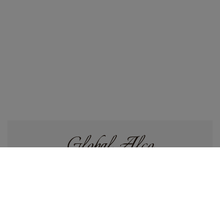
Global Alco
+7 (495) 204-91-19
+7 (963) 963-39-77
пн-пт 10:00 — 22:00
сб-вс 11:00 — 21:00
Вино