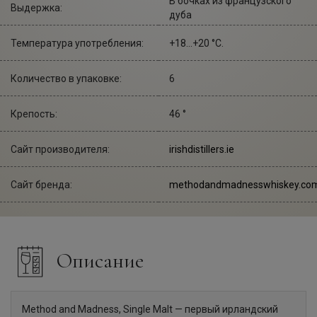
В бочках из французского
Выдержка:
дуба
Температура употребления:
+18...+20 °С.
Количество в упаковке:
6
Крепость:
46 °
Сайт производителя:
irishdistillers.ie
Сайт бренда:
methodandmadnesswhiskey.co
Описание
Method and Madness, Single Malt — первый ирландский