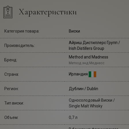
Характеристики
Категория товара:
Виски
Айриш Дистиллерс Групп
/
Производитель:
Irish Distillers Group
Method and Madness
Бренд:
Метход энд Меднесс
Ирландия
Страна:
Регион:
Дублин / Dublin
Односолодовый Виски /
Тип виски:
Single Malt Whisky
Объем:
0,7 л