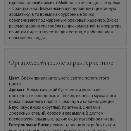
односолодовый виски от Midleton за очень долгое время
- французский Лимузенский дуб добавляет цветочную
ароматику, в то время как бурбонные бочки
обеспечивают поджаренный, ореховый характер. Виски
рекомендовано употреблять при комнатной температуре
в чистом виде, в качестве дижестива, с добавлением
пары капель воды.
Органолептические характеристики:
Цвет:
Виски привлекательного светло-золотистого
цвета.
Аромат:
Ароматический букет виски соткан из
цветочных и солодовых оттенков, нюансов мускатного
ореха, лимонного пирога, шоколада и сладких специй.
Вкус:
Вкус виски округлый, приятный, с нотами
древесных специй, орехов и карамели. В долгом
послевкусии слышны сладкие акценты зефира и меда.
Гастрономия:
Виски рекомендовано употреблять при
комнатной температуре в чистом виде, в качестве