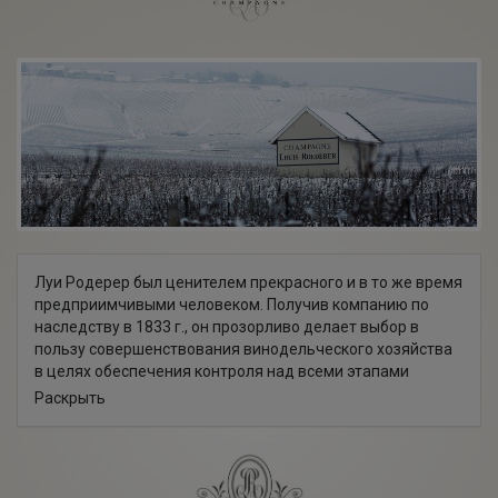
Луи Родерер был ценителем прекрасного и в то же время
предприимчивыми человеком. Получив компанию по
наследству в 1833 г., он прозорливо делает выбор в
пользу совершенствования винодельческого хозяйства
в целях обеспечения контроля над всеми этапами
выработки вина, формирует необычный стиль, характер и
Раскрыть
вкус. В середине XIX века, следуя своей интуиции, он
приобретает разнообразные виноградные лозы,
отобранные на землях Гран крю Шампани – что
противоречит общепринятой практике того времени.