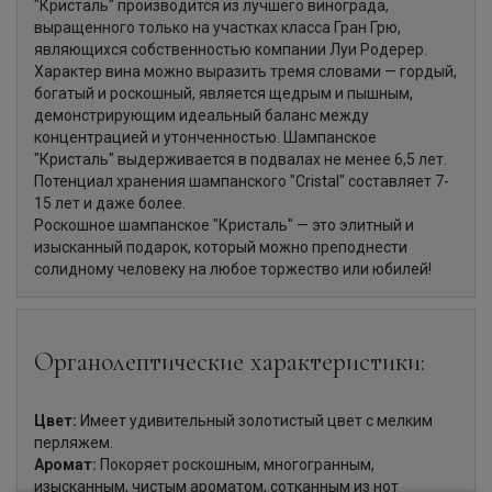
"Кристаль" производится из лучшего винограда,
выращенного только на участках класса Гран Грю,
являющихся собственностью компании Луи Родерер.
Характер вина можно выразить тремя словами — гордый,
богатый и роскошный, является щедрым и пышным,
демонстрирующим идеальный баланс между
концентрацией и утонченностью. Шампанское
"Кристаль" выдерживается в подвалах не менее 6,5 лет.
Потенциал хранения шампанского "Cristal" составляет 7-
15 лет и даже более.
Роскошное шампанское "Кристаль" — это элитный и
изысканный подарок, который можно преподнести
солидному человеку на любое торжество или юбилей!
Органолептические характеристики:
Цвет:
Имеет удивительный золотистый цвет с мелким
перляжем.
Аромат:
Покоряет роскошным, многогранным,
изысканным, чистым ароматом, сотканным из нот