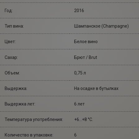
Год:
2016
Тип вина:
Шампанское (Champagne)
Цвет:
Белое вино
Сахар:
Брют / Brut
Объем:
0,75 л
Выдержка:
На осадке в бутылках
Выдержка лет:
6 лет
Температура употребления:
+6...+8 °С.
Количество в упаковке:
6