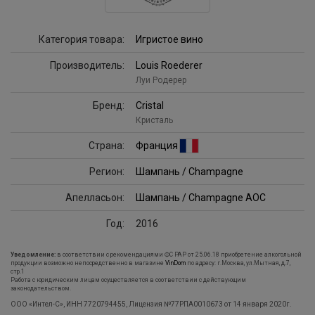
Категория товара:
Игристое вино
Производитель:
Louis Roederer
Луи Родерер
Бренд:
Cristal
Кристаль
Страна:
Франция
Регион:
Шампань / Champagne
Апелласьон:
Шампань / Champagne AOC
Год:
2016
Уведомление:
в соответствии с рекомендациями ФС РАР от 25.06.18 приобретение алкогольной
продукции возможно непосредственно в магазине
VinDom
по адресу: г.Москва, ул.Мытная, д.7,
стр.1
Работа с юридическим лицам осуществляется в соответствии с действующим
законодательством.
ООО «Интел-С», ИНН 7720794455, Лицензия №77РПА0010673 от 14 января 2020г.