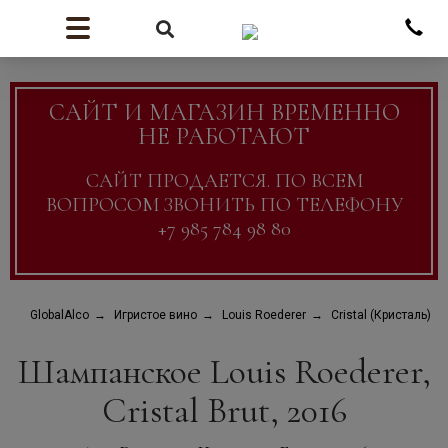
САЙТ И МАГАЗИН ВРЕМЕННО
НЕ РАБОТАЮТ
САЙТ ПРОДАЕТСЯ. ПО ВСЕМ
ВОПРОСОМ ЗВОНИТЬ ПО ТЕЛЕФОНУ
+7 985 784 98 80
GlobalAlco
Игристое вино
Louis Roederer
Cristal (Кристаль)
Шампанское Louis Roederer,
Cristal Brut, 2016