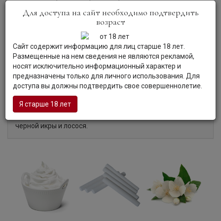
персика, азиатской груши и золотистого яблока, на смену
Для доступа на сайт необходимо подтвердить
которым приходят акценты лимонного творога,
возраст
имбирного пряника, мела и жасмина.
Вкус:
Вкус яркий, электрический, с чистой фруктовой
Сайт содержит информацию для лиц старше 18 лет.
сердцевиной, нюансами лимонной цедры, белых цветов
Размещенные на нем сведения не являются рекламой,
и очищенного миндаля, точным муссом и текстурной
носят исключительно информационный характер и
атакой, завершающейся долгим, солоноватым
предназначены только для личного использования. Для
послевкусием.
доступа вы должны подтвердить свое совершеннолетие.
Гастрономия:
Шампанское станет украшением любого
торжества, так как изумительно сочетается с блюдами
Я старше 18 лет
высокой кухни. Оно великолепно в качестве аперитива и
выгодно подчеркнет вкус устриц, лангустов, гребешков,
черной икры и лосося.