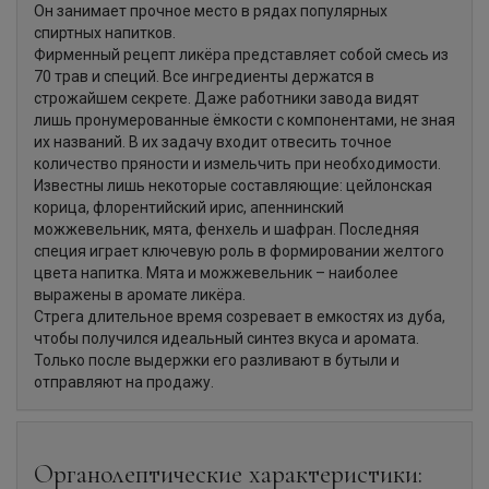
Он занимает прочное место в рядах популярных
спиртных напитков.
Фирменный рецепт ликёра представляет собой смесь из
70 трав и специй. Все ингредиенты держатся в
строжайшем секрете. Даже работники завода видят
лишь пронумерованные ёмкости с компонентами, не зная
их названий. В их задачу входит отвесить точное
количество пряности и измельчить при необходимости.
Известны лишь некоторые составляющие: цейлонская
корица, флорентийский ирис, апеннинский
можжевельник, мята, фенхель и шафран. Последняя
специя играет ключевую роль в формировании желтого
цвета напитка. Мята и можжевельник – наиболее
выражены в аромате ликёра.
Стрега длительное время созревает в емкостях из дуба,
чтобы получился идеальный синтез вкуса и аромата.
Только после выдержки его разливают в бутыли и
отправляют на продажу.
Органолептические характеристики: