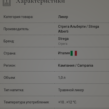
Характеристики
Категория товара:
Ликер
Стрега Альберти
/ Strega
Производитель:
Alberti
Strega
Бренд:
Стрега
Италия
Страна:
Регион:
Кампания / Campania
Объем:
1,0 л
Тип напитка:
Травяной ликер
Температура употребления:
+10...+12 °С.