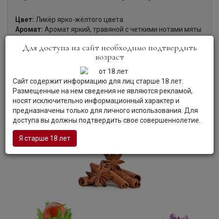
Цвет:
Ликёр ярко-жёлтого цвета.
Аромат:
Аромат яркий, травяной с четкими нотами мяты
фундука и корицы.
Для доступа на сайт необходимо подтвердить
Вкус:
Вкус округлый, маслянистый, раскрывается нотами
возраст
шафрана, лесных орехов и ментола. Продолжительное,
интригующее послевкусие.
Гастрономия:
Прекрасно подходит в качестве
Сайт содержит информацию для лиц старше 18 лет.
дижестива. Может употребляться в чистом виде или в
Размещенные на нем сведения не являются рекламой,
составе коктейлей. Используется для приготовления
носят исключительно информационный характер и
знаменитого торта Капрезе.
предназначены только для личного использования. Для
доступа вы должны подтвердить свое совершеннолетие.
Я старше 18 лет