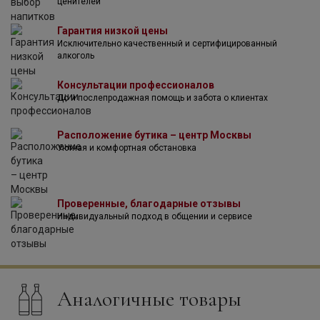
ценителей
ликера "Strega". Джузеппе держал рецепт в секрете всю
свою жизнь и только на смертном одре передал его
Гарантия низкой цены
своему наследнику. Другая, более правдоподобная
Исключительно качественный и сертифицированный
легенда гласит, что травяной настой разработали
алкоголь
монахи-бенедиктинцы, а Джузеппе лишь
усовершенствовал его.
Консультации профессионалов
До и послепродажная помощь и забота о клиентах
Расположение бутика – центр Москвы
Уютная и комфортная обстановка
Проверенные, благодарные отзывы
Индивидуальный подход в общении и сервисе
Аналогичные товары