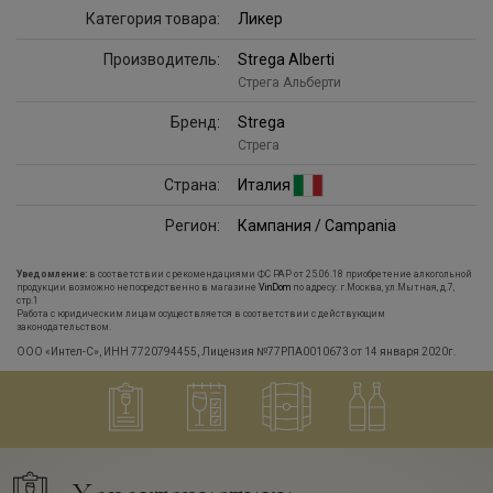
Категория товара:
Ликер
Производитель:
Strega Alberti
Стрега Альберти
Бренд:
Strega
Стрега
Страна:
Италия
Регион:
Кампания / Campania
Уведомление:
в соответствии с рекомендациями ФС РАР от 25.06.18 приобретение алкогольной
продукции возможно непосредственно в магазине
VinDom
по адресу: г.Москва, ул.Мытная, д.7,
стр.1
Работа с юридическим лицам осуществляется в соответствии с действующим
законодательством.
ООО «Интел-С», ИНН 7720794455, Лицензия №77РПА0010673 от 14 января 2020г.