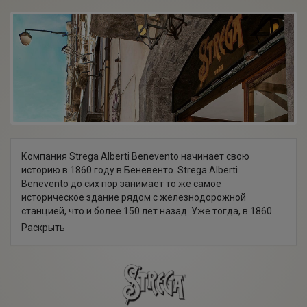
Компания Strega Alberti Benevento начинает свою
историю в 1860 году в Беневенто. Strega Alberti
Benevento до сих пор занимает то же самое
историческое здание рядом с железнодорожной
станцией, что и более 150 лет назад. Уже тогда, в 1860
году Джузеппе Альберти, основатель компании понимал
Раскрыть
важность близкого расположения железнодорожной
станции для экспортной деятельности. Сегодня
компания представляет собой одно из самых
эффективных предприятий на юге Италии. В компании
работают 75 человек, разделенных на подразделения по