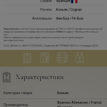
Страна:
Франция
Регион:
Коньяк / Cognac
Апелласьон:
Фин Буа / Fin Bois
Уведомление:
в соответствии с рекомендациями ФС РАР от 25.06.18 приобретение алкогольной
продукции возможно непосредственно в магазине
VinDom
по адресу: г.Москва, ул.Мытная, д.7,
стр.1
Работа с юридическим лицам осуществляется в соответствии с действующим
законодательством.
ООО «Интел-С», ИНН 7720794455, Лицензия №77РПА0010673 от 14 января 2020г.
Характеристики
Категория товара:
Коньяк
Франсис Абекассис
/ Francis
Производитель: