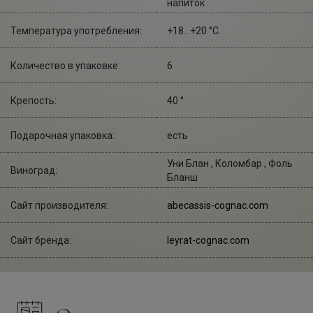
напиток
Температура употребления:
+18...+20 °С.
Количество в упаковке:
6
Крепость:
40 °
Подарочная упаковка:
есть
Уни Блан , Коломбар , Фоль
Виноград:
Бланш
Сайт производителя:
abecassis-cognac.com
Сайт бренда:
leyrat-cognac.com