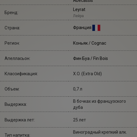
Abecassis
Leyrat
Бренд:
Лейра
Франция
Страна:
Регион:
Коньяк / Cognac
Апелласьон:
Фин Буа / Fin Bois
Классификация:
X.O. (Extra Old)
Объем:
0,7 л
В бочках из французского
Выдержка:
дуба
Выдержка лет:
25 лет
Виноградный крепкий алк.
Тип напитка: