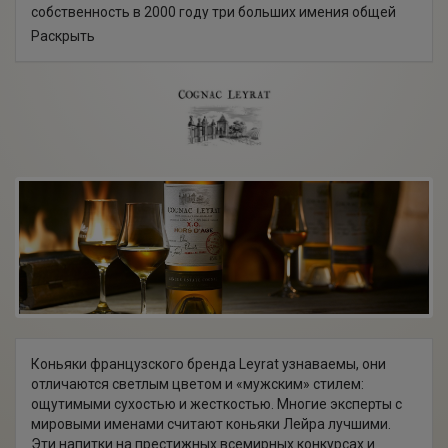
собственность в 2000 году три больших имения общей
площадью 240 га. Предприятие Франсис Абекассис
Раскрыть
выпускает 1 бренд органической водки "Ekiss" и 4 бренда
коньяка: "Leyrat", "ABK6", "Le Reviseur" и "Grands
Domaines", удостоенных множеством престижных наград
и более 60 медалей на международных дегустационных
выставках и конкурсах.
Коньяки французского бренда Leyrat узнаваемы, они
отличаются светлым цветом и «мужским» стилем:
ощутимыми сухостью и жесткостью. Многие эксперты с
мировыми именами считают коньяки Лейра лучшими.
Эти напитки на престижных всемирных конкурсах и