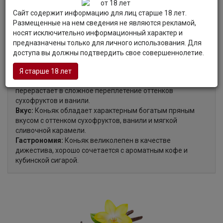
Сайт содержит информацию для лиц старше 18 лет.
Размещенные на нем сведения не являются рекламой,
Органолептические характеристики:
носят исключительно информационный характер и
предназначены только для личного использования. Для
доступа вы должны подтвердить свое совершеннолетие.
Цвет:
Коньяк цвета старого золота.
Аромат:
В аромате коньяка ощущаются ореховые
Я старше 18 лет
оттенки, нотки ириски и сушеных листьев. Далее аромат
перерастает в сложное переплетение оттенков
сухофруктов и ванили.
Вкус:
Коньяк обладает характерным богатым пряным
вкусом с оттенком сухофруктов, ванили и мягкой
сливочной карамели.
Гастрономия:
Коньяк великолепен в качестве
дижестива, хорошо сочетается с ароматным кофе и
кубинской сигарой.