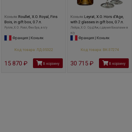
Коньяк
Roullet, X.O. Royal, Fins
Коньяк
Leyrat, X.O. Hors d'Age,
Bois, in gift box, 0.7 л.
with 2 glasses in gift box, 0.7 л.
Рулле, X.O. Роял, Фин Буа, в п/у
Лейра, Х.О. Ор д'Аж, с двумя бокалами в
п/у
Франция | Коньяк
Франция | Коньяк
Код товара: ЛД-35322
Код товара: ВК-37274
15 870
руб
30 715
руб
В корзину
В корзину