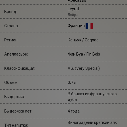
Abecassis
Leyrat
Бренд:
Лейра
Франция
Страна:
Регион:
Коньяк / Cognac
Апелласьон:
Фин Буа / Fin Bois
Классификация:
V.S. (Very Special)
Объем:
0,7 л
В бочках из французского
Выдержка:
дуба
Выдержка лет:
4 года
Виноградный крепкий алк.
Тип напитка: