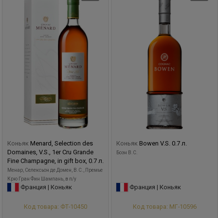
Коньяк
Menard, Selection des
Коньяк
Bowen V.S. 0.7 л.
Domaines, V.S., 1er Cru Grande
Боэн В.С.
Fine Champagne, in gift box, 0.7 л.
Менар, Селексьон де Домен, В.С., Премье
Крю Гран Фин Шампань, в п/у
Франция | Коньяк
Франция | Коньяк
Код товара: ФТ-10450
Код товара: МГ-10596