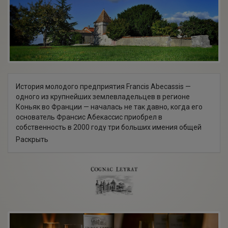
История молодого предприятия Francis Abecassis —
одного из крупнейших землевладельцев в регионе
Коньяк во Франции — началась не так давно, когда его
основатель Франсис Абекассис приобрел в
собственность в 2000 году три больших имения общей
площадью 240 га. Предприятие Франсис Абекассис
Раскрыть
выпускает 1 бренд органической водки "Ekiss" и 4 бренда
коньяка: "Leyrat", "ABK6", "Le Reviseur" и "Grands
Domaines", удостоенных множеством престижных наград
и более 60 медалей на международных дегустационных
выставках и конкурсах.