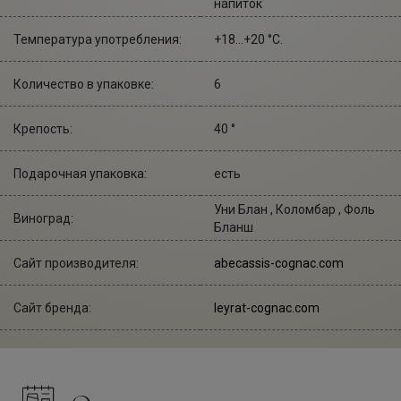
напиток
Температура употребления:
+18...+20 °С.
Количество в упаковке:
6
Крепость:
40 °
Подарочная упаковка:
есть
Уни Блан , Коломбар , Фоль
Виноград:
Бланш
Сайт производителя:
abecassis-cognac.com
Сайт бренда:
leyrat-cognac.com