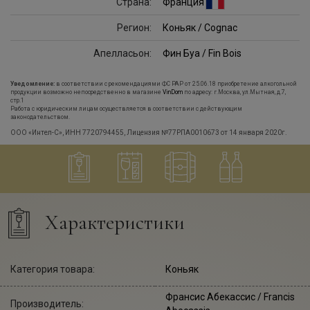
Страна:
Франция
Регион:
Коньяк / Cognac
Апелласьон:
Фин Буа / Fin Bois
Уведомление:
в соответствии с рекомендациями ФС РАР от 25.06.18 приобретение алкогольной
продукции возможно непосредственно в магазине
VinDom
по адресу: г.Москва, ул.Мытная, д.7,
стр.1
Работа с юридическим лицам осуществляется в соответствии с действующим
законодательством.
ООО «Интел-С», ИНН 7720794455, Лицензия №77РПА0010673 от 14 января 2020г.
Характеристики
Категория товара:
Коньяк
Франсис Абекассис
/ Francis
Производитель: