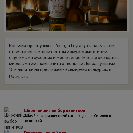
Коньяки французского бренда Leyrat узнаваемы, они
отличаются светлым цветом и «мужским» стилем:
ощутимыми сухостью и жесткостью. Многие эксперты с
мировыми именами считают коньяки Лейра лучшими.
Эти напитки на престижных всемирных конкурсах и
фестивалях получают самые высокие титулы и награды.
Раскрыть
Leyrat — коньячный бренд, рожденный в небольшом
поместье Домен де Ше Майяр, которое расположилось
на территории провинции Фэн Буа во Франции. Почвы
этой местности еще в XIX веке были отмечены как
особенно благоприятные для роста и вызревания
Широчайший выбор напитков
винограда, из которого получаются сильные и тонкие
Самый информационный каталог для любителей и
коньячные спирты.
ценителей
Плантации поместья засажены в основном лозами сорта
Уни Блан, за которыми ведется профессиональный уход с