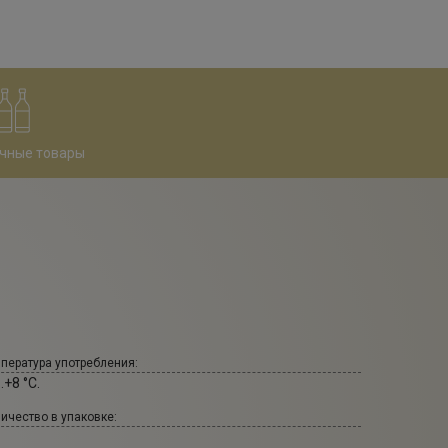
чные товары
пература употребления:
..+8 °С.
ичество в упаковке: