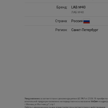
Бренд:
LAB №40
ЛАБ №40
Страна:
Россия
Регион:
Санкт-Петербург
Уведомление:
в соответствии с рекомендациями ФС РАР от 25.06.18 приобрете
алкогольной продукции возможно непосредственно в магазине
VinDom
по адресу
г.Москва, ул.Мытная, д.7, стр.1
Работа с юридическим лицам осуществляется в соответствии с действующим