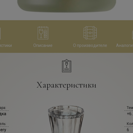
истики
Описание
О производителе
Аналоги
Характеристики
ара:
Тем
дка
+6.
ель:
Кол
lery
6