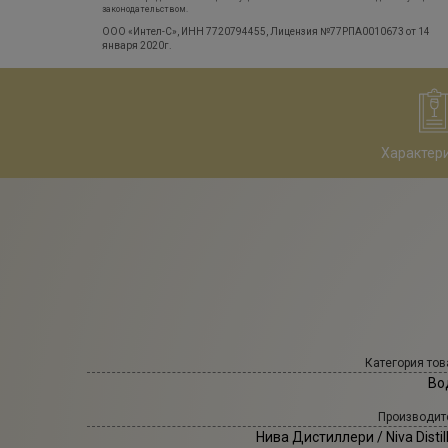
законодательством.
ООО «Интел-С», ИНН 7720794455, Лицензия №77РПА0010673 от 14
января 2020г.
Характер
Категория тов
Во
Производит
Нива Дистиллери
/ Niva Distil