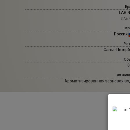
Бр
LAB 
ЛАБ 
Стр
Россия
Рег
Санкт-Петерб
Объ
0
Тип напи
Ароматизированная зерновая во