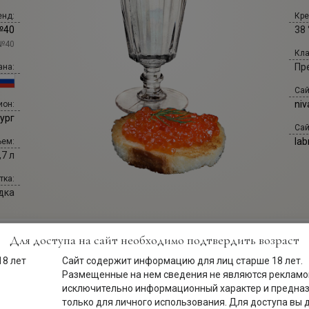
енд:
Кре
№40
38 
№40
Кла
Пр
ана:
Сай
niv
ион:
ург
Сай
lab
ем:
,7 л
тка:
дка
Для доступа на сайт необходимо подтвердить возраст
Сайт содержит информацию для лиц старше 18 лет.
Размещенные на нем сведения не являются рекламой
Описание
исключительно информационный характер и предна
только для личного использования. Для доступа вы