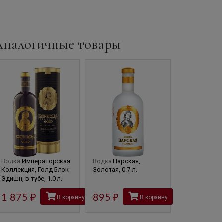
Аналогичные товары
Водка
Императорская
Водка
Царская,
Водка
Царск
Коллекция, Голд Блэк
Золотая, 0.7 л.
Оригинальная
Эдишн, в тубе, 1.0 л.
1 875
руб
895
руб
1 005
В корзину
В корзину