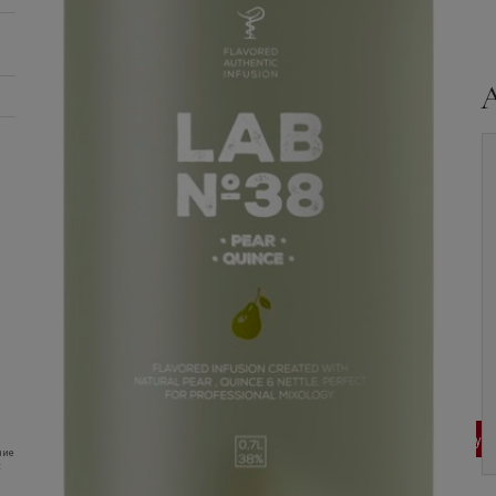
Водка
LAB №38,
Водка
LAB №40, 0.5 л.
Cranberry-Mint, 0.7 л.
940
руб
1 240
руб
В корзину
В корзину
ние
: