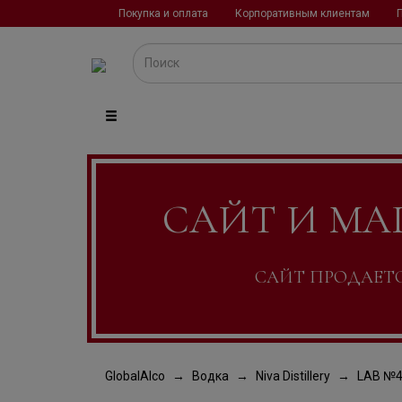
Покупка и оплата
Корпоративным клиентам
САЙТ И МА
САЙТ ПРОДАЕТСЯ
GlobalAlco
Водка
Niva Distillery
LAB №4