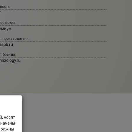
пость:
°
сс водки:
емиум
т производителя:
aspb.ru
т бренда:
mixology.ru
, носят
значены
 должны