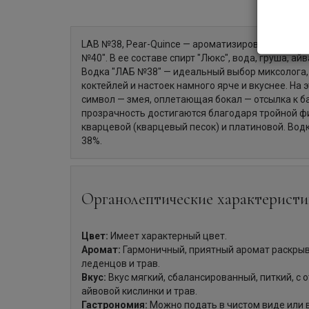
LAB №38, Pear-Quince — ароматизированная водк
№40". В ее составе спирт "Люкс", вода, груша, ай
Водка "ЛАБ №38" — идеальный выбор миксолога, 
коктейлей и настоек намного ярче и вкуснее. На 
символ — змея, оплетающая бокал — отсылка к б
прозрачность достигаются благодаря тройной фи
кварцевой (кварцевый песок) и платиновой. Вод
38%.
Органолептические характеристи
Цвет:
Имеет характерный цвет.
Аромат:
Гармоничный, приятный аромат раскрыв
леденцов и трав.
Вкус:
Вкус мягкий, сбалансированный, питкий, с 
айвовой кислинки и трав.
Гастрономия:
Можно подать в чистом виде или в