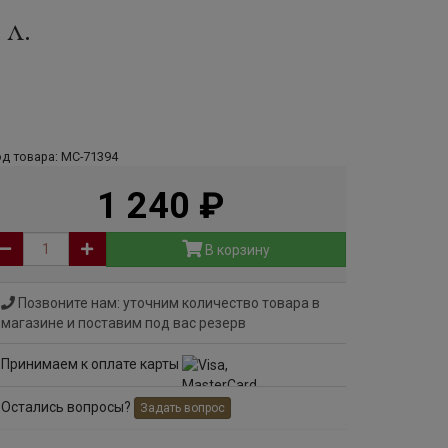
 л.
д товара: МС-71394
1 240
руб
В корзину
Позвоните нам: уточним количество товара в
магазине и поставим под вас резерв
Принимаем к оплате карты
Остались вопросы?
Задать вопрос