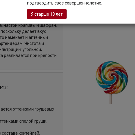
подтвердить свое совершеннолетие.
Я старше 18 лет
а, созданная на основе "LAB
ва, настой крапивы и шафран.
поскольку делает вкус
это намекает и аптечный
артендерам. Чистота и
льтрации: угольной,
ка разливается при крепости
ки:
ается оттенками грушевых
оттенками спелой груши,
 составе коктейлей.