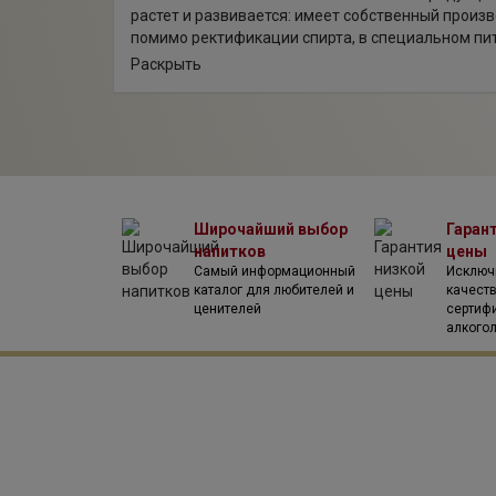
растет и развивается: имеет собственный произв
помимо ректификации спирта, в специальном п
пряно-ароматическое сырье. Благодаря опытны
Раскрыть
работающим на предприятии, было разработано 
уникальных рецептов. Вся продукция, выпускаем
соответствует международным стандартам и т
тенденциям на алкогольном рынке. Применяемы
натуральные ингредиенты проходят самый тщат
этапе технологического цикла осуществляется с
Широчайший выбор
Гаран
напитков
цены
Самый информационный
Исключ
каталог для любителей и
качест
ценителей
сертиф
алкого