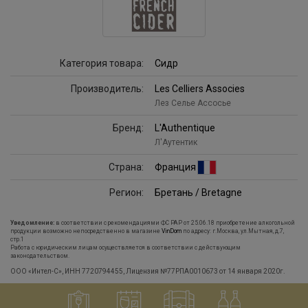
Категория товара:
Сидр
Производитель:
Les Celliers Associes
Лез Селье Ассосье
Бренд:
L'Authentique
Л'Аутентик
Страна:
Франция
Регион:
Бретань / Bretagne
Уведомление:
в соответствии с рекомендациями ФС РАР от 25.06.18 приобретение алкогольной
продукции возможно непосредственно в магазине
VinDom
по адресу: г.Москва, ул.Мытная, д.7,
стр.1
Работа с юридическим лицам осуществляется в соответствии с действующим
законодательством.
ООО «Интел-С», ИНН 7720794455, Лицензия №77РПА0010673 от 14 января 2020г.