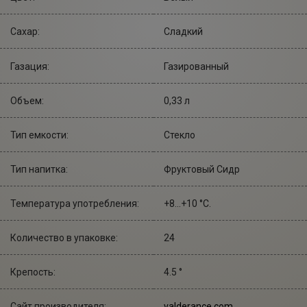
Сахар:
Сладкий
Газация:
Газированный
Объем:
0,33 л
Тип емкости:
Стекло
Тип напитка:
Фруктовый Сидр
Температура употребления:
+8...+10 °С.
Количество в упаковке:
24
Крепость:
4.5 °
Сайт производителя:
valderance.com