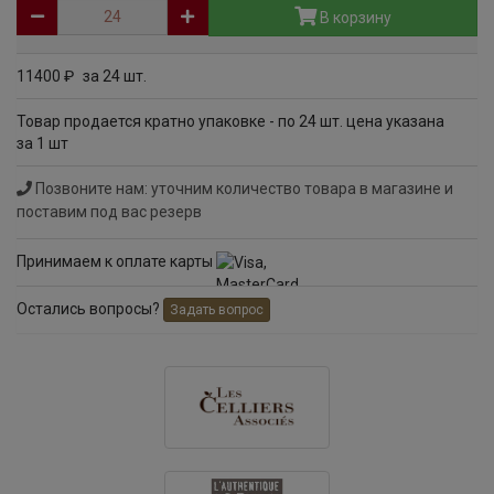
В корзину
11400
за 24 шт.
руб
Товар продается кратно упаковке - по 24 шт. цена указана
за 1 шт
Позвоните нам: уточним количество товара в магазине и
поставим под вас резерв
Принимаем к оплате карты
Остались вопросы?
Задать вопрос