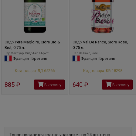
Сидр
Pere Magloire, Cidre Bio &
Сидр
Val De Rance, Sidre Rose,
Brut, 0.75 л.
0.75 л.
Пэр Маглуар, Сидр Био & Брют
Вал Де Ранс, Розе
Франция | Бретань
Франция | Бретань
Код товара: ЛД-65266
Код товара: КБ-18298
885
руб
640
руб
В корзину
В корзину
Товар продается кратно упаковке - по 24 шт. цена