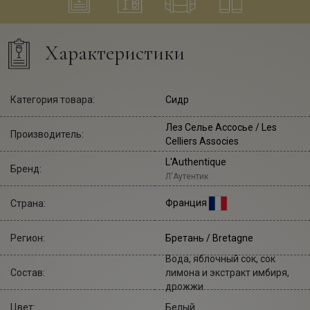
Характеристики
Категория товара:
Сидр
Лез Селье Ассосье
/ Les
Производитель:
Celliers Associes
L'Authentique
Бренд:
Л'Аутентик
Франция
Страна:
Регион:
Бретань / Bretagne
Вода, яблочный сок, сок
Состав:
лимона и экстракт имбиря,
дрожжи
Цвет:
Белый