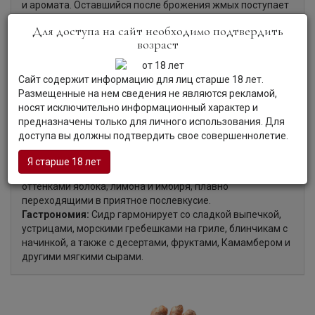
и аромата. Оставшийся после брожения жмых поступает
на корм животным, обеспечивая, таким образом,
Для доступа на сайт необходимо подтвердить
безотходный производственный цикл.
возраст
Сайт содержит информацию для лиц старше 18 лет.
Органолептические характеристики:
Размещенные на нем сведения не являются рекламой,
носят исключительно информационный характер и
предназначены только для личного использования. Для
Цвет:
Сидр туманного янтарного цвета.
доступа вы должны подтвердить свое совершеннолетие.
Аромат:
Сидр обладает гармоничным ароматом с
характерными оттенками лимона и имбиря.
Я старше 18 лет
Вкус:
Вкус сидра элегантный, сбалансированный, с
оттенками яблока, лимона и имбиря, плавно
переходящими в приятное послевкусие.
Гастрономия:
Сидр гармонирует со сладкой выпечкой,
устрицами, морскими гребешками на гриле, блинчикам с
начинкой, а также с десертами, фруктами, Камамбером и
другими мягкими сырами.