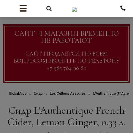
САЙТ И МАГАЗИН ВРЕМЕННО
НЕ РАБОТАЮТ
САЙТ ПРОДАЕТСЯ. ПО ВСЕМ
ВОПРОСОМ ЗВОНИТЬ ПО ТЕЛЕФОНУ
+7 985 784 98 80
GlobalAlco
Сидр
Les Celliers Associes
L'Authentique (Л'Аутент
Сидр L'Authentique French
Cider, Lemon Ginger, 0.33 л.