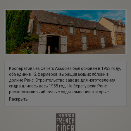
Кооператив Les Celliers Associes был основан в 1953 году,
объединив 12 фермеров, выращивающих яблоки в
долине Ранс. Строительство завода для изготовления
сидра длилось весь 1955 год. На берегу реки Ранс
расположились яблочные сады компании, которые
изначально занимали всего 5 гектаров. С 1976-го по 1980
Раскрыть
год компания претерпела изменения в
производственном процессе, на заводе появились
новейшие танки для производства сидра, которые могли
поддерживать низкие температуры. Также были
высажены новые яблочные сады. С 1995 года Les Celliers