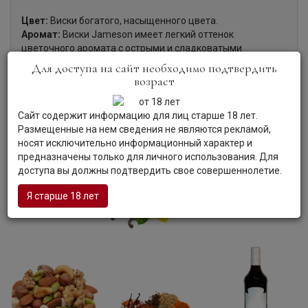
Цвет:
Виски богатого, насыщенного цвета.
Аромат:
Виски Jameson имеет легкий оттенок
цветочного аромата с острыми и сладковатыми
древесно-пряными нотками.
Для доступа на сайт необходимо подтвердить
Вкус:
Идеальное сочетание пряных, ореховых и
возраст
ванильных акцентов с намеком на сладость хереса и
исключительную мягкость.
Сайт содержит информацию для лиц старше 18 лет.
Гастрономия:
Виски является прекрасным дижестивом.
Размещенные на нем сведения не являются рекламой,
носят исключительно информационный характер и
предназначены только для личного использования. Для
доступа вы должны подтвердить свое совершеннолетие.
Я старше 18 лет