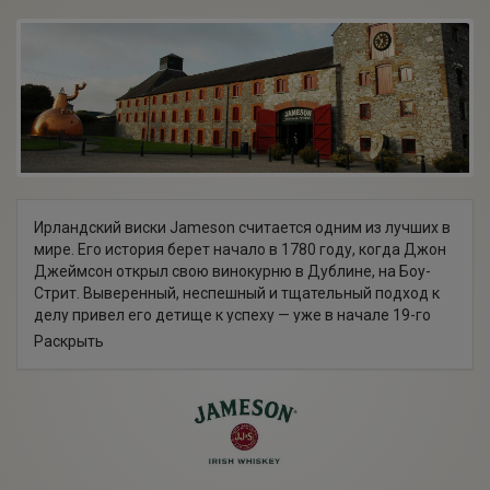
Ирландский виски Jameson считается одним из лучших в
мире. Его история берет начало в 1780 году, когда Джон
Джеймсон открыл свою винокурню в Дублине, на Боу-
Стрит. Выверенный, неспешный и тщательный подход к
делу привел его детище к успеху — уже в начале 19-го
столетия маленький завод превратился в большую
Раскрыть
компанию, управляемую отцом и сыном Джеймсонами.
Расширение производство позволило захватить рынок
Ирландии, Австралии, Индии, США, Канады и Африки.
Компания "Джемесон" постоянно модернизировалась. К
концу 20-го столетия это привело к тому, что виски
Jameson стал лучшим ирландским виски в мире —
благодаря верности традициям, безупречному качеству