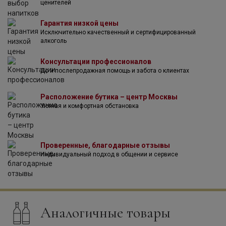
ценителей
Jameson имеет глубокий, насыщенный золотистый цвет
и слегка сладковатый вкус с нотами ореха и ванили. В
Гарантия низкой цены
коллекции Джемесон есть как классические сорта, так и
Исключительно качественный и сертифицированный
элитные 12-летний (12 Years Old) и 18-летний виски
алкоголь
Jameson 18 Years Old. Кстати, бренд Джемесон имеет
неразрывную связь с миром кино — компания является
Консультации профессионалов
главным спонсором Фестиваля кино в Дублине, а еще
До и послепродажная помощь и забота о клиентах
этот виски предпочитают многие кинозвезды прошлого и
настоящего.
Расположение бутика – центр Москвы
Уютная и комфортная обстановка
Проверенные, благодарные отзывы
Индивидуальный подход в общении и сервисе
Аналогичные товары