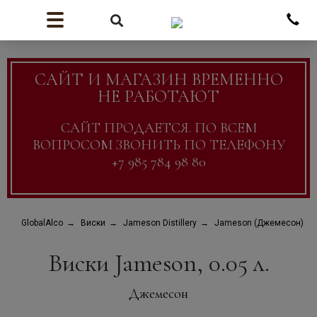
САЙТ И МАГАЗИН ВРЕМЕННО
НЕ РАБОТАЮТ
САЙТ ПРОДАЕТСЯ. ПО ВСЕМ
ВОПРОСОМ ЗВОНИТЬ ПО ТЕЛЕФОНУ
+7 985 784 98 80
GlobalAlco
Виски
Jameson Distillery
Jameson (Джемесон)
Виски Jameson, 0.05 л.
Джемесон