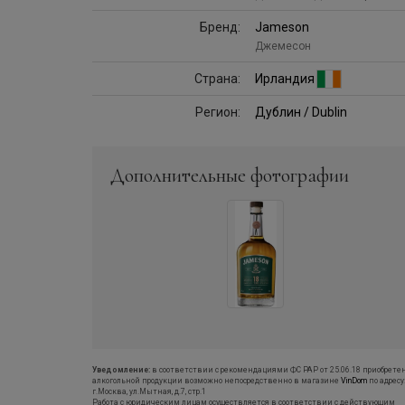
Бренд:
Jameson
Джемесон
Страна:
Ирландия
Регион:
Дублин / Dublin
Дополнительные фотографии
Уведомление:
в соответствии с рекомендациями ФС РАР от 25.06.18 приобрете
алкогольной продукции возможно непосредственно в магазине
VinDom
по адресу
г.Москва, ул.Мытная, д.7, стр.1
Работа с юридическим лицам осуществляется в соответствии с действующим