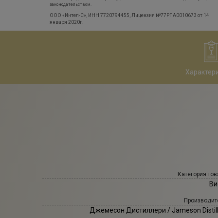
законодательством.
ООО «Интел-С», ИНН 7720794455, Лицензия №77РПА0010673 от 14
января 2020г.
Характер
Категория тов
Ви
Производит
Джемесон Дистиллери
/ Jameson Distil