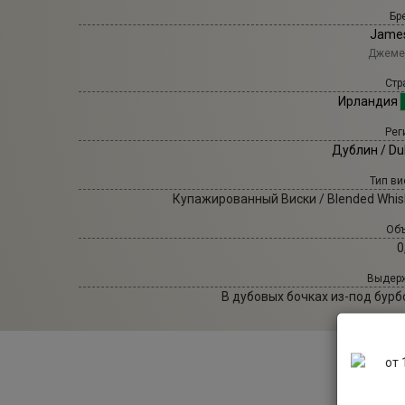
Бр
Jame
Джеме
Стр
Ирландия
Рег
Дублин / Du
Тип ви
Купажированный Виски / Blended Whis
Объ
0
Выдерж
В дубовых бочках из-под бурб