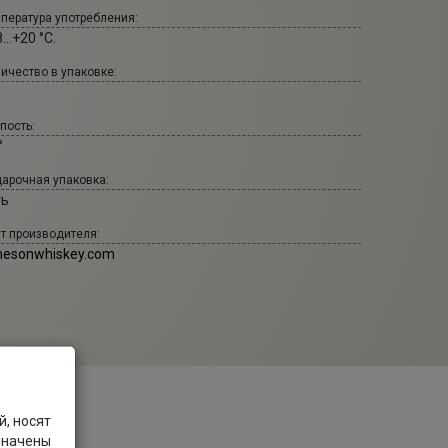
пература употребления:
...+20 °С.
ичество в упаковке:
пость:
°
арочная упаковка:
ть
т производителя:
mesonwhiskey.com
, носят
значены