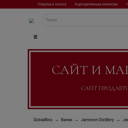
Покупка и оплата
Корпоративным клиентам
САЙТ И МА
САЙТ ПРОДАЕТСЯ
GlobalAlco
Виски
Jameson Distillery
Ja