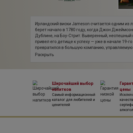
Ирландский виски Jameson считается одним из л
берет начало в 1780 году, когда Джон Джеймсон
Дублине, на Боу-Стрит. Выверенный, неспешный 
привел его детище к успеху — уже в начале 19-г
превратился в большую компанию, управляемую
Джеймсонами.
Раскрыть
Расширение производство позволило захватить 
Индии, США, Канады и Африки. Компания "Джеме
модернизировалась. К концу 20-го столетия это п
Jameson стал лучшим ирландским виски в мире 
традициям, безупречному качеству и многогранн
Широчайший выбор
Гаран
ароматических свойств.
напитков
цены
Теперь производство виски Джемесон ведется в
Самый информационный
Исключ
каталог для любителей и
качест
руководством концерна Pernod Ricard. В отличии
ценителей
сертиф
продукция Jameson проходит не двухступенчату
алкого
дистилляцию. Благодаря этому виски Jameson о
раскрывается тончайшим букетом ароматом.