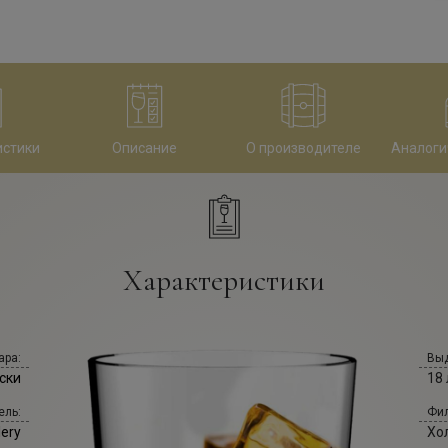
истики
Описание
О производителе
Аналоги
Характеристики
ара:
Выд
ски
18 
ель:
Фил
lery
Хо