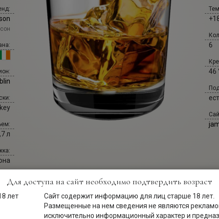
енд:
Тем
son
+18
сон
Кол
6
ана:
Кре
46 
ион:
blin
Под
ес
ски:
key
Сай
ja
ем:
,7 л
ка:
она
Для доступа на сайт необходимо подтвердить возраст
Сайт содержит информацию для лиц старше 18 лет.
Размещенные на нем сведения не являются рекламой
исключительно информационный характер и предна