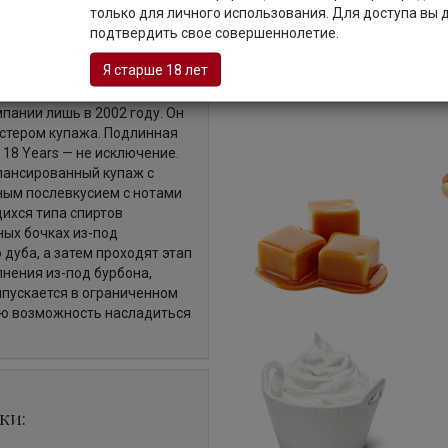
только для личного использования. Для доступа вы
Описание
подтвердить свое совершеннолетие.
Я старше 18 лет
мпании лишь в 2002 году. Он
стером купажа. Подлинная
 18 Years — не исключение.
лансированный купаж с
ным послевкусием с нотами
щихся типа спиртов
ных бочках из-под
 дуба, а затем проходят этап
нения из-под бурбона,
ыпускается в ограниченном
ую возможность насладиться
ки: