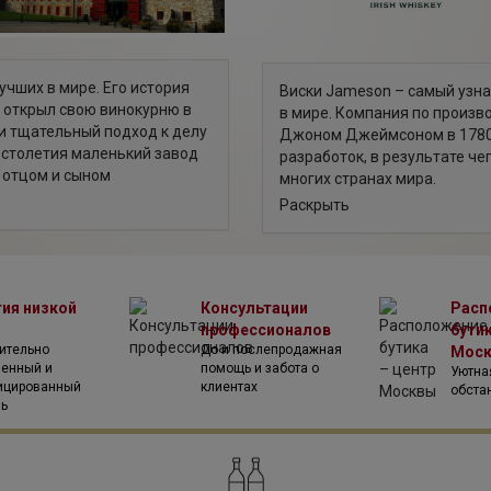
учших в мире. Его история
Виски Jameson – самый узн
 открыл свою винокурню в
в мире. Компания по произв
и тщательный подход к делу
Джоном Джеймсоном в 1780 
о столетия маленький завод
разработок, в результате ч
 отцом и сыном
многих странах мира.
Сегодня ирландцы производят
Раскрыть
рынок Ирландии, Австралии,
назад – просушка солода в з
сон" постоянно
10 лет) выдержка в дубовых 
ривело к тому, что виски
получается тонкий, элегант
— благодаря верности
аромата. Виски Jameson име
ости вкусовых и
тия низкой
Консультации
Расп
слегка сладковатый вкус с 
профессионалов
бутик
есть как классические сорта,
 графстве Корк под
ительно
До и послепродажная
Мос
летний виски Jameson 18 Ye
венный и
помощь и забота о
 от шотландского виски,
Уютна
неразрывную связь с миром
ицированный
клиентах
обста
ю, а трехступенчатую
Фестиваля кино в Дублине, 
ль
бретает мягчайщий вкус и
кинозвезды прошлого и нас