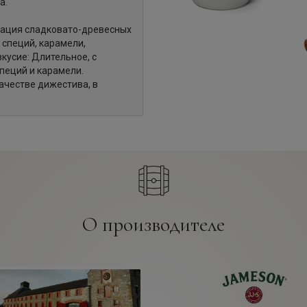
а.
нация сладковато-древесных
 специй, карамели,
вкусие: Длительное, с
пеций и карамели.
ачестве дижестива, в
О производителе