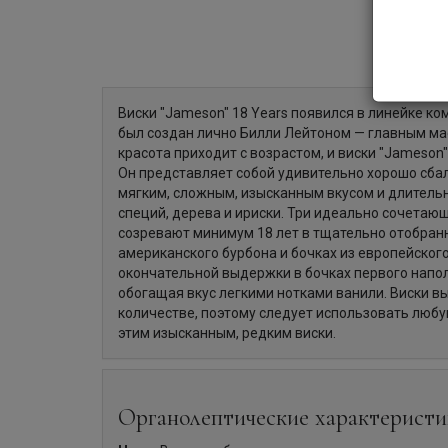
Виски "Jameson" 18 Years появился в линейке ко
был создан лично Билли Лейтоном — главным ма
красота приходит с возрастом, и виски "Jameson"
Он представляет собой удивительно хорошо сба
мягким, сложным, изысканным вкусом и длитель
специй, дерева и ириски. Три идеально сочетаю
созревают минимум 18 лет в тщательно отобран
американского бурбона и бочках из европейского
окончательной выдержки в бочках первого напол
обогащая вкус легкими нотками ванили. Виски в
количестве, поэтому следует использовать люб
этим изысканным, редким виски.
Органолептические характеристи