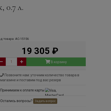
 0.7 л.
д товара: АС-15156
19 305
руб
В корзину
Позвоните нам: уточним количество товара в
магазине и поставим под вас резерв
Принимаем к оплате карты
Остались вопросы?
Задать вопрос