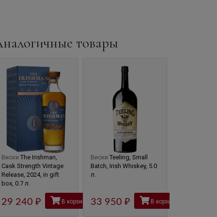
Аналогичные товары
Виски
The Irishman,
Виски
Teeling, Small
Виски
The Ir
Cask Strength Vintage
Batch, Irish Whiskey, 5.0
Cask Strengt
Release, 2024, in gift
л.
Release, 2023,
box, 0.7 л.
box, 0.7 л.
29 240
руб
33 950
руб
29 240
В корзину
В корзину