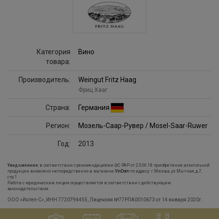
Категория
Вино
товара:
Производитель:
Weingut Fritz Haag
Фриц Хааг
Страна:
Германия
Регион:
Мозель-Саар-Рувер / Mosel-Saar-Ruwer
Год:
2013
Уведомление:
в соответствии с рекомендациями ФС РАР от 25.06.18 приобретение алкогольной
продукции возможно непосредственно в магазине
VinDom
по адресу: г.Москва, ул.Мытная, д.7,
стр.1
Работа с юридическим лицам осуществляется в соответствии с действующим
законодательством.
ООО «Интел-С», ИНН 7720794455, Лицензия №77РПА0010673 от 14 января 2020г.