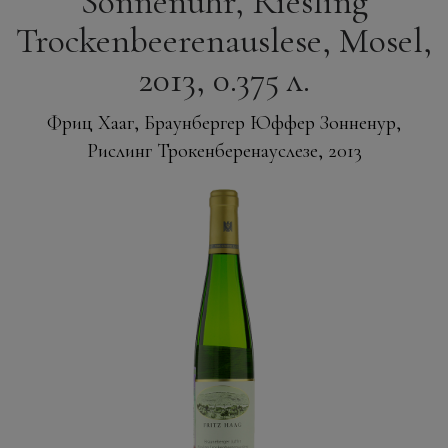
Sonnenuhr, Riesling
Trockenbeerenauslese, Mosel,
2013, 0.375 л.
Фриц Хааг, Браунбергер Юффер Зонненур,
Рислинг Трокенберенауслезе, 2013