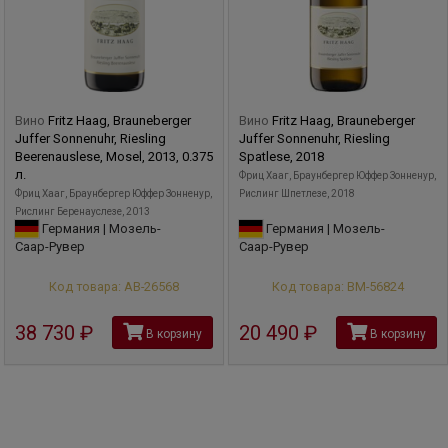
классификацию (типа Бургундской), совмещённую с
классической немецкой классификацией и производит
терруарные вина высочайшего качества.
Вино
Fritz Haag, Brauneberger
Вино
Fritz Haag, Brauneberger
Juffer Sonnenuhr, Riesling
Juffer Sonnenuhr, Riesling
Beerenauslese, Mosel, 2013, 0.375
Spatlese, 2018
л.
Фриц Хааг, Браунбергер Юффер Зонненур,
Фриц Хааг, Браунбергер Юффер Зонненур,
Рислинг Шпетлезе, 2018
Рислинг Беренауслезе, 2013
Германия | Мозель-
Германия | Мозель-
Саар-Рувер
Саар-Рувер
Код товара: АВ-26568
Код товара: ВМ-56824
38 730
руб
20 490
руб
В корзину
В корзину