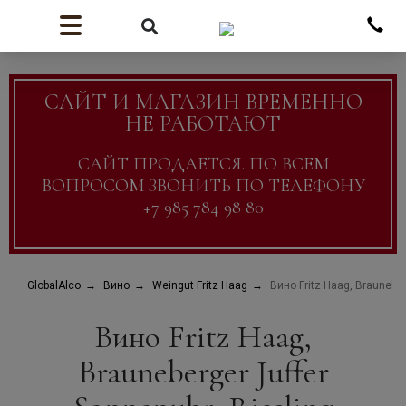
САЙТ И МАГАЗИН ВРЕМЕННО
НЕ РАБОТАЮТ
САЙТ ПРОДАЕТСЯ. ПО ВСЕМ
ВОПРОСОМ ЗВОНИТЬ ПО ТЕЛЕФОНУ
+7 985 784 98 80
GlobalAlco
Вино
Weingut Fritz Haag
Вино Fritz Haag, Brauneber
Вино Fritz Haag,
Brauneberger Juffer