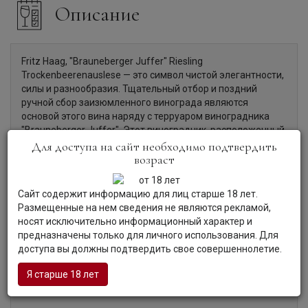
Описание
Fritz Haag, "Brauneberger Juffer" Riesling
Trockenbeerenauslese — это символ чистой элегантности,
силы и разнообразия. Тщательный отбор и поздний
ручной сбор заизюмленного винограда являются
основой этого вина наряду с терруаром виноградника
"Brauneberger Juffer". Этот виноградник, расположенный
под уклоном 70%, имеет прекрасную южную экспозицию
Для доступа на сайт необходимо подтвердить
возраст
и отличную шиферную почву, которая оптимально
сохраняет тепло, а протекающий поблизости Мозель
служит отражателем, усиливающим солнечные лучи.
Сайт содержит информацию для лиц старше 18 лет.
Взаимодействие почвы, близость Мозеля и мягкий
Размещенные на нем сведения не являются рекламой,
микроклимат вносят свою лепту в производство
носят исключительно информационный характер и
чрезвычайно фруктовых Рислингов.
предназначены только для личного использования. Для
доступа вы должны подтвердить свое совершеннолетие.
Я старше 18 лет
Органолептические характеристики: