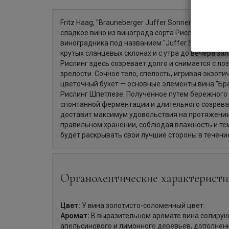
Fritz Haag, "Brauneberger Juffer Sonnenuhr" Riesl
сладкое вино из винограда сорта Рислинг, собра
виноградника под названием "Juffer Sonnenuhr"
крутых сланцевых склонах и с утра до вечера за
Рислинг здесь созревает долго и снимается с лоз
зрелости. Сочное тело, спелость, игривая экзот
цветочный букет — основные элементы вина "Б
Рислинг Шпетлезе. Полученное путем бережного 
спонтанной ферментации и длительного созреван
доставит максимум удовольствия на протяжении 
правильном хранении, соблюдая влажность и те
будет раскрывать свои лучшие стороны в течение
Органолептические характеристи
Цвет:
У вина золотисто-соломенный цвет.
Аромат:
В выразительном аромате вина солирую
апельсинового и лимонного деревьев, дополнен