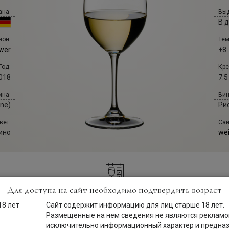
ана:
Выд
В 
Тем
ион:
+8.
wer
Кре
Год:
7.5
018
Вин
ина:
Ри
ne)
Сай
вет:
wei
ино
Для доступа на сайт необходимо подтвердить возраст
Описание
Сайт содержит информацию для лиц старше 18 лет.
Размещенные на нем сведения не являются рекламой
исключительно информационный характер и предна