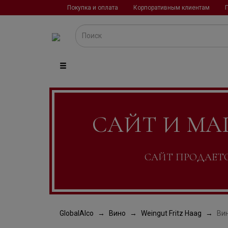
Покупка и оплата
Корпоративным клиентам
САЙТ И МА
САЙТ ПРОДАЕТСЯ
GlobalAlco
Вино
Weingut Fritz Haag
Вин