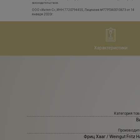
законодательством.
ООО «Интел-С», ИНН 7720794455, Лицензия №77РПА0010673 от 14
января 2020г.
Характеристики
Категория тов
В
Производит
Фриц Хааг
/ Weingut Fritz 