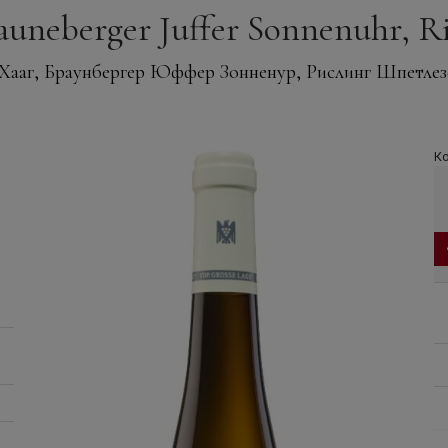
auneberger Juffer Sonnenuhr, Rie
Хааг, Браунбергер Юффер Зонненур, Рислинг Шпетлезе
Ко