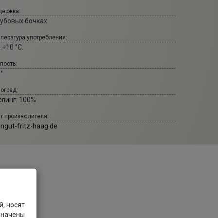
ержка:
дубовых бочках
пература употребления:
..+10 °С.
пость:
 °
оград:
слинг: 100%
т производителя:
ngut-fritz-haag.de
, носят
значены