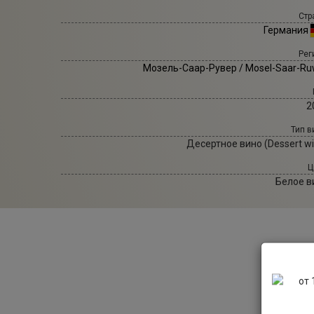
Стр
Германия
Рег
Мозель-Саар-Рувер / Mosel-Saar-Ru
2
Тип в
Десертное вино (Dessert wi
Ц
Белое в