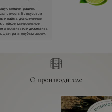
ошую концентрацию,
кислотность. Во вкусовом
авы и лайма, дополненные
, стойкое, минеральное.
ве аперитива или дижестива,
, фуа-гра и голубым сырам.
О производителе