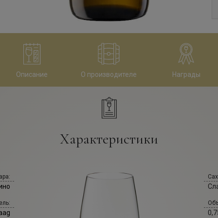
Описание
О производителе
Награды
Характеристики
ара:
Сах
ино
Сл
ель:
Объ
Haag
0,7