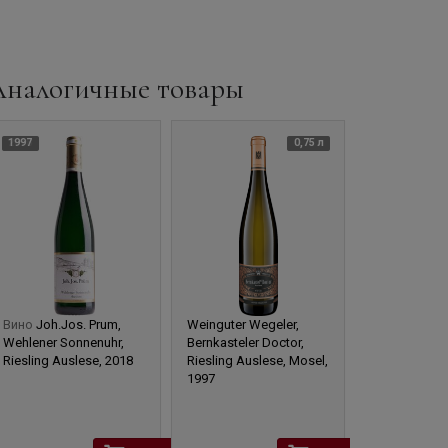
Аналогичные товары
2018
1997
0,75 л
0,75 л
Вино
Joh.Jos. Prum,
Weinguter Wegeler,
Wehlener Sonnenuhr,
Bernkasteler Doctor,
Riesling Auslese, 2018
Riesling Auslese, Mosel,
1997