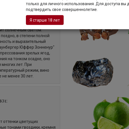
только для личного использования. Для доступа вы
подтвердить свое совершеннолетие.
ing Spatlese — благородное
нного с топового
Я старше 18 лет
, который расположен на
лит солнечным светом.
 поздно, в степени полной
ичность и выразительный
раунбергер Юффер Зонненур"
прессования зрелых ягод,
ия на тонком осадке, оно
многих лет. При
мпературный режим, вино
 не менее 30 лет.
ки:
т оттенки цветущих
ные тонами гвоздики, кремня