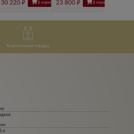
30 220
руб
23 800
руб
В корзину
В корзину
Аналогичные товары
ар:
адкое
ем:
5 л