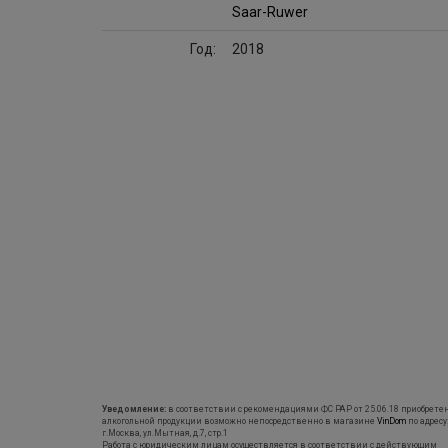
Saar-Ruwer
Год:
2018
Уведомление:
в соответствии с рекомендациями ФС РАР от 25.06.18 приобрете
алкогольной продукции возможно непосредственно в магазине
VinDom
по адресу
г.Москва, ул.Мытная, д.7, стр.1
Работа с юридическим лицам осуществляется в соответствии с действующим