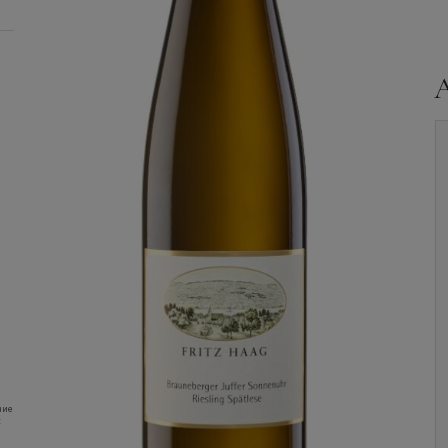
ние
: