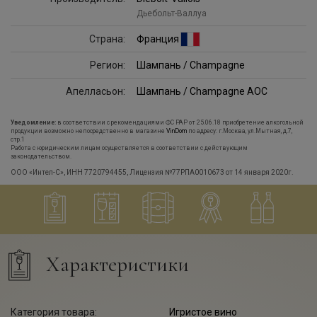
Дьебольт-Валлуа
Страна:
Франция
Регион:
Шампань / Champagne
Апелласьон:
Шампань / Champagne AOC
Уведомление:
в соответствии с рекомендациями ФС РАР от 25.06.18 приобретение алкогольной
продукции возможно непосредственно в магазине
VinDom
по адресу: г.Москва, ул.Мытная, д.7,
стр.1
Работа с юридическим лицам осуществляется в соответствии с действующим
законодательством.
ООО «Интел-С», ИНН 7720794455, Лицензия №77РПА0010673 от 14 января 2020г.
Характеристики
Категория товара:
Игристое вино