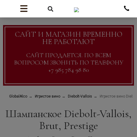
САЙТ И МАГАЗИН ВРЕМЕННО
НЕ РАБОТАЮТ
САЙТ ПРОДАЕТСЯ. ПО ВСЕМ
ВОПРОСОМ ЗВОНИТЬ ПО ТЕЛЕФОНУ
+7 985 784 98 80
GlobalAlco
Игристое вино
Diebolt-Vallois
Игристое вино Diebolt-
Шампанское Diebolt-Vallois,
Brut, Prestige