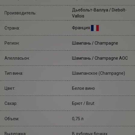
Дьебольт-Валлуа
/ Diebolt-
Производитель:
Vallois
Франция
Страна:
Регион:
Шампань / Champagne
Апелласьон:
Шампань / Champagne AOC
Тип вина:
Шампанское (Champagne)
Цвет:
Белое вино
Сахар:
Брют / Brut
Объем:
0,75 л
Выдержка:
В дубовых бочках