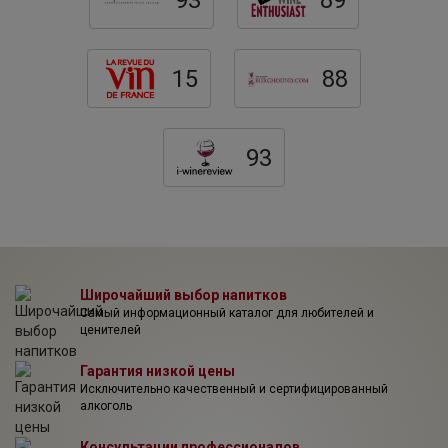
мира. Автор ежегодного справочника шампанских вин
Ричард Жулин ежегодно относит Дьебольт-Валлуа к
элите мирового уровня.
15
88
93
Широчайший выбор напитков
Самый информационный каталог для любителей и
ценителей
Гарантия низкой цены
Исключительно качественный и сертифицированный
алкоголь
Консультации профессионалов