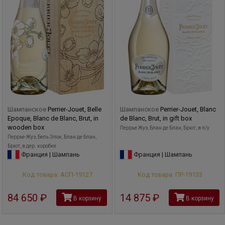
Шампанское
Perrier-Jouet, Belle
Шампанское
Perrier-Jouet, Blanc
Epoque, Blanc de Blanc, Brut, in
de Blanc, Brut, in gift box
wooden box
Перрье Жуэ, Блан де Блан, Брют, в п/у
Перрье-Жуэ, Бель Эпок, Блан де Блан,
Брют, в дер. коробке
Франция | Шампань
Франция | Шампань
Код товара: АСП-19127
Код товара: ПР-19133
84 650
руб
14 875
руб
В корзину
В корзину