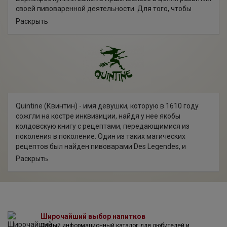
своей пивоваренной деятельности. Для того, чтобы
построить завод и ввести его в эксплуатацию
Раскрыть
потребовалось два года. А в декабре 2006 года две
пивоварни, Brasserie des Geants и Brasserie Ellezelloise
(основанная в 1993 году) объединились в одну. Так на
свет появилась Brasserie des Legends ("Пивоварня
Легенд"). Слово "легенды" сочетает в себе богатый
бельгийский фольклор: мифы о гигантах, сожжение
ведьм и тому подобное.
Пивоварня Brasserie des Legendes сочетает в себе
Quintine (Квинтин) - имя девушки, которую в 1610 году
древние традиции и передовые технологии для
сожгли на костре инквизиции, найдя у нее якобы
производства пива верхового брожения, богатого на
колдовскую книгу с рецептами, передающимися из
вкус и соответствующего высоким стандартам качества
поколения в поколение. Один из таких магических
и гигиены. Для приготовления своих напитков компания
рецептов был найден пивоварами Des Legendes, и
использует только натуральное качественное сырье:
сегодня они охотно делятся им с нами. А прогуливаясь по
Раскрыть
солод, хмель, дрожи и чистую воду, не применяя
красивому городку Ellezelles, где все это и произошло, и
пищевых добавок или красителей. Брожение в бутылке
проходя мимо статуи Quintine, загадайте желание и
или бочке делает напитки еще более натуральными. Вся
потрите ее голову, повторяя заклинание: «Houp, houp, riki,
производственная цепочка тщательно контролируется.
riki, rikete, padzeur les haies et les bouchons voles au diable
Производимое пиво является аутентичным бельгийским.
et co pu lo». И все Ваши желания обязательно сбудутся!
Ячмень, который является основным ингредиентом пива,
Широчайший выбор напитков
выращивается исключительно в Бельгии, в области
Самый информационный каталог для любителей и