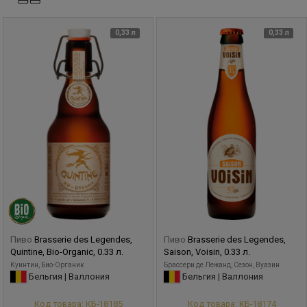
0,33 л
0,33 л
Пиво
Brasserie des Legendes,
Пиво
Brasserie des Legendes,
Quintine, Bio-Organic, 0.33 л.
Saison, Voisin, 0.33 л.
Куинтин, Био-Органик
Брассери де Лежанд, Сезон, Вуазин
Бельгия | Валлония
Бельгия | Валлония
Код товара: КБ-18185
Код товара: КБ-18174