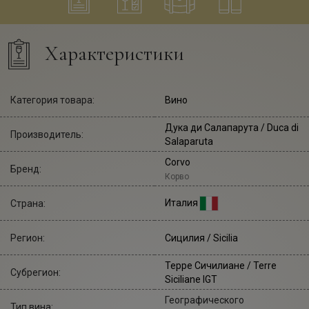
Характеристики
Категория товара:
Вино
Дука ди Салапарута
/ Duca di
Производитель:
Salaparuta
Corvo
Бренд:
Корво
Италия
Страна:
Регион:
Сицилия / Sicilia
Терре Сичилиане / Terre
Субрегион:
Siciliane IGT
Географического
Тип вина: