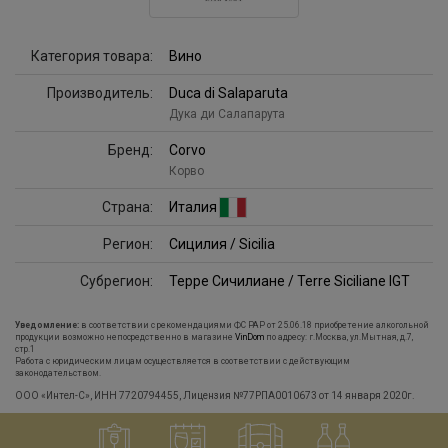
Категория товара:
Вино
Производитель:
Duca di Salaparuta
Дука ди Салапарута
Бренд:
Corvo
Корво
Страна:
Италия
Регион:
Сицилия / Sicilia
Субрегион:
Терре Сичилиане / Terre Siciliane IGT
Уведомление:
в соответствии с рекомендациями ФС РАР от 25.06.18 приобретение алкогольной
продукции возможно непосредственно в магазине
VinDom
по адресу: г.Москва, ул.Мытная, д.7,
стр.1
Работа с юридическим лицам осуществляется в соответствии с действующим
законодательством.
ООО «Интел-С», ИНН 7720794455, Лицензия №77РПА0010673 от 14 января 2020г.