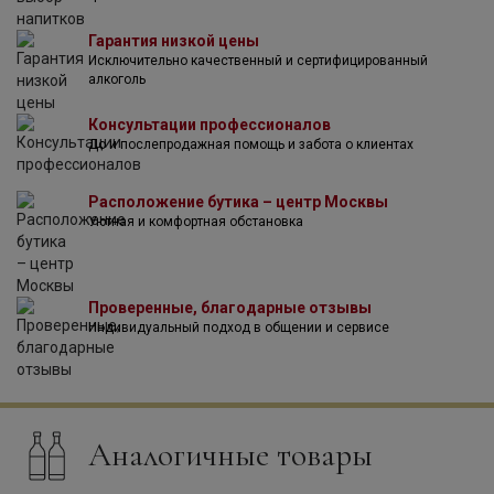
на почвенно-климатические характеристики территорий.
Результатом такого подхода становятся вина
Гарантия низкой цены
достойного качества, отлично отображающие характер
Исключительно качественный и сертифицированный
терруара.
алкоголь
Консультации профессионалов
До и послепродажная помощь и забота о клиентах
Расположение бутика – центр Москвы
Уютная и комфортная обстановка
Проверенные, благодарные отзывы
Индивидуальный подход в общении и сервисе
Аналогичные товары