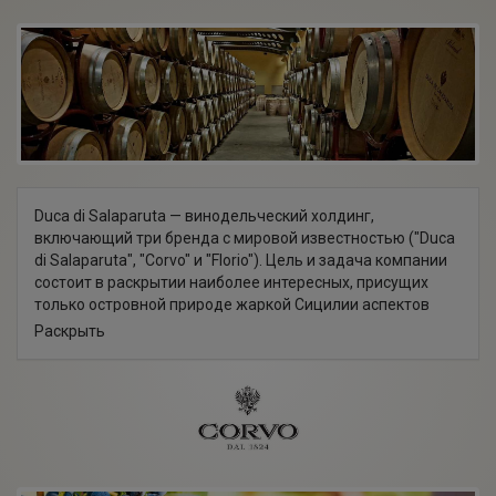
Duca di Salaparuta — винодельческий холдинг,
включающий три бренда с мировой известностью ("Duca
di Salaparuta", "Corvo" и "Florio"). Цель и задача компании
состоит в раскрытии наиболее интересных, присущих
только островной природе жаркой Сицилии аспектов
терруара и оригинальных сортов винограда, рожденных в
Раскрыть
этом солнечном уголке Италии. Основанию хозяйств
компании предшествовал долгий поиск территорий с
подходящими почвенно-климатическими
характеристиками. Так появились усадьба SuorMarchesa,
расположенная в коммуне Риези, виноградники Risignolo,
находящиеся в деревне Салеми, и ферма Vajasindi,
приютившаяся неподалеку склонов вулкана Этны.