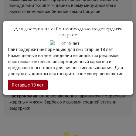
винодельни "Корво" — дарить всему миру ароматы и
вкусы солнечной изобильной земли Сицилии.
Для доступа на сайт необходимо подтвердить
возраст
Органолептические характеристики:
Сайт содержит информацию для лиц старше 18 лет.
Цвет:
Вино глубокого рубинового цвета с фиолетовыми
Размещенные на нем сведения не являются рекламой,
отблесками.
носят исключительно информационный характер и
Аромат:
Аромат сложный, интенсивный, фруктовый, с
предназначены только для личного использования. Для
ощущаемыми нотами красных фруктов, специй и черного
доступа вы должны подтвердить свое совершеннолетие.
перца.
Вкус:
Вкус полный, богатый, с отчетливыми, но мягкими
Я старше 18 лет
танинами и приятными ванильными нотками.
Гастрономия:
Вино великолепно гармонирует с красным
жареным мясом, барбекю и сырами средней степени
выдержки.