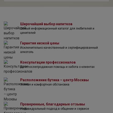
верными традиции. Аллегрини поставили себе целью
доказать, что добиться большого успеха можно не
жертвуя сложившимися веками традициями виноделия,
и это им удалось. Виноград для вин марки Corte Giara
Широчайший выбор напитков
выращивается на виноградниках, расположенных на
Самый информационный каталог для любителей и
самых высоких и крутых склонах. Аллегрини тщательно
ценителей
следят за качеством винограда и присуждают
специальные награды лучшим виноградарям.
Гарантия низкой цены
Исключительно качественный и сертифицированный
алкоголь
Консультации профессионалов
До и послепродажная помощь и забота о клиентах
Расположение бутика – центр Москвы
Уютная и комфортная обстановка
Проверенные, благодарные отзывы
Индивидуальный подход в общении и сервисе