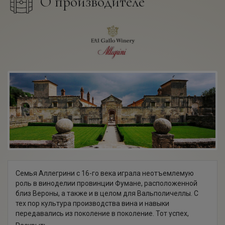
О производителе
Семья Аллегрини с 16-го века играла неотъемлемую
роль в виноделии провинции Фумане, расположенной
близ Вероны, а также и в целом для Вальполичеллы. С
тех пор культура производства вина и навыки
передавались из поколение в поколение. Тот успех,
который Аллегрини имеет сегодня – во многом заслуга