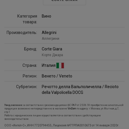
Категория
Вино
товара:
Производитель:
Allegrini
Аллегрини
Бренд:
Corte Giara
Корте Джара
Страна:
Италия
Регион:
Венето / Veneto
Субрегион:
Речотто делла Вальполичелла / Recioto
della Valpolicella DOCG
Уведомление:
в соответствии с рекомендациями ФС РАР от 25.06.18 приобретение алкогольной
продукции возможно непосредственно в магазине
VinDom
по адресу: г.Москва, ул.Мытная, д.7,
стр.1
Работа с юридическим лицам осуществляется в соответствии с действующим
законодательством.
ООО «Интел-С», ИНН 7720794455, Лицензия №77РПА0010673 от 14 января 2020г.