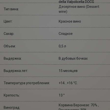
della Valpolicella DOCG
Десертное вино (Dessert
Тип вина:
wine)
Цвет:
Красное вино
Сахар:
Сладкое
Объем:
0,5 л
Выдержка:
В дубовых бочках
Выдержка лет:
15 месяцев
Температура употребления:
+14...+16 °С.
Крепость:
13 °
Корвина Веронезе: 70% ,
Виноград:
Рондинелла: 30%