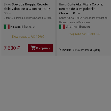
Вино
Speri, La Roggia, Recioto
Вино
Corte Alta, Vigna Corone,
della Valpolicella Classico, 2019,
Recioto della Valpolicella
0.5 л.
Classico, 0.5 л.
Спери, Ла Роджиа, Речото Классико, 2019
Корте Альта, Винья Короне, Речото делла
Вальполичелла Классико
Италия | Венето
Италия | Венето
Код товара: ВС-39895
Код товара: АС-15967
7 600
руб
В корзину
Уточните наличие и цену