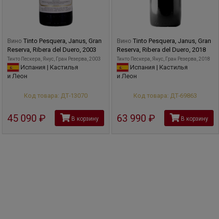
Виноград поступает в процесс в ящиках и помещается на
сортировочный стол, который используется для этой
цели во время сбора урожая.
Вино
Tinto Pesquera, Janus, Gran
Вино
Tinto Pesquera, Janus, Gran
Reserva, Ribera del Duero, 2003
Reserva, Ribera del Duero, 2018
Тинто Пескера, Янус, Гран Резерва, 2003
Тинто Пескера, Янус, Гран Резерва, 2018
Испания | Кастилья
Испания | Кастилья
и Леон
и Леон
Код товара: ДТ-13070
Код товара: ДТ-69863
45 090
руб
63 990
руб
В корзину
В корзину