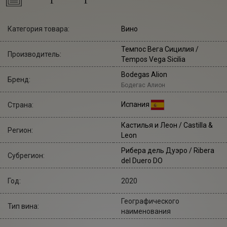
Категория товара:
Вино
Темпос Вега Сицилия
/
Производитель:
Tempos Vega Sicilia
Bodegas Alion
Бренд:
Бодегас Алион
Испания
Страна:
Кастилья и Леон / Castilla &
Регион:
Leon
Рибера дель Дуэро / Ribera
Субрегион:
del Duero DO
Год:
2020
Географического
Тип вина:
наименования