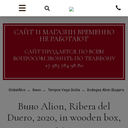
САЙТ И МАГАЗИН ВРЕМЕННО
НЕ РАБОТАЮТ
САЙТ ПРОДАЕТСЯ. ПО ВСЕМ
ВОПРОСОМ ЗВОНИТЬ ПО ТЕЛЕФОНУ
+7 985 784 98 80
GlobalAlco
Вино
Tempos Vega Sicilia
Bodegas Alion (Бодегас 
Вино Alion, Ribera del
Duero, 2020, in wooden box,