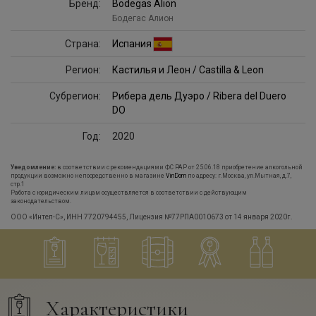
Бренд:
Bodegas Alion
Бодегас Алион
Страна:
Испания
Регион:
Кастилья и Леон / Castilla & Leon
Субрегион:
Рибера дель Дуэро / Ribera del Duero
DO
Год:
2020
Уведомление:
в соответствии с рекомендациями ФС РАР от 25.06.18 приобретение алкогольной
продукции возможно непосредственно в магазине
VinDom
по адресу: г.Москва, ул.Мытная, д.7,
стр.1
Работа с юридическим лицам осуществляется в соответствии с действующим
законодательством.
ООО «Интел-С», ИНН 7720794455, Лицензия №77РПА0010673 от 14 января 2020г.
Характеристики