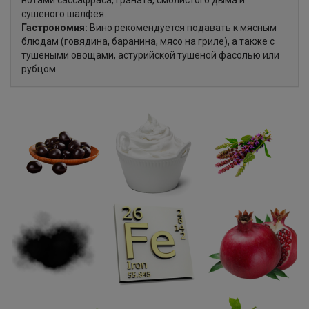
нотами сассафраса, граната, смолистого дыма и
сушеного шалфея.
Гастрономия:
Вино рекомендуется подавать к мясным
блюдам (говядина, баранина, мясо на гриле), а также с
тушеными овощами, астурийской тушеной фасолью или
рубцом.