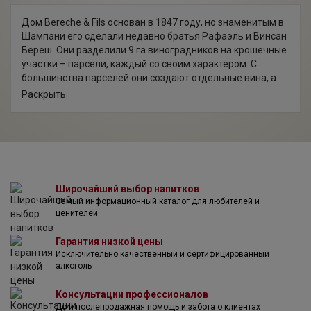
Дом Bereche & Fils основан в 1847 году, но знаменитым в
Шампани его сделали недавно братья Рафаэль и Винсан
Береш. Они разделили 9 га виноградников на крошечные
участки – парсели, каждый со своим характером. С
большинства парселей они создают отдельные вина, а
для винтажного и не винтажного брюта каждый год
Раскрыть
кропотливо собирают разные кюве в нужных пропорциях,
чтобы поддерживать стиль дома. Отличительная черта
дома – использование натуральных пробок во время
вторичной ферментации в бутылках, вместо
общепринятых металлических.
Широчайший выбор напитков
Самый информационный каталог для любителей и
ценителей
Гарантия низкой цены
Исключительно качественный и сертифицированный
алкоголь
Консультации профессионалов
До и послепродажная помощь и забота о клиентах