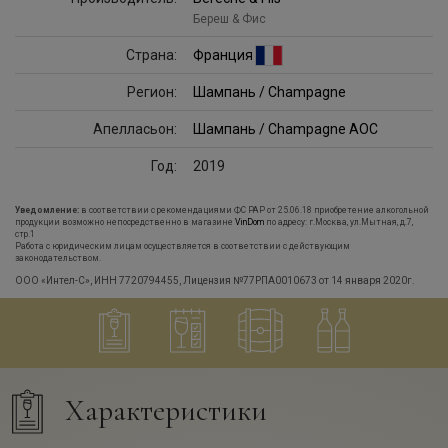
Береш & Фис
Страна:
Франция
Регион:
Шампань / Champagne
Апелласьон:
Шампань / Champagne AOC
Год:
2019
Уведомление:
в соответствии с рекомендациями ФС РАР от 25.06.18 приобретение алкогольной
продукции возможно непосредственно в магазине
VinDom
по адресу: г.Москва, ул.Мытная, д.7,
стр.1
Работа с юридическим лицам осуществляется в соответствии с действующим
законодательством.
ООО «Интел-С», ИНН 7720794455, Лицензия №77РПА0010673 от 14 января 2020г.
Характеристики