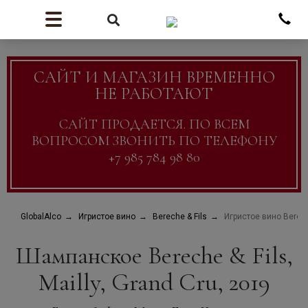
САЙТ И МАГАЗИН ВРЕМЕННО
НЕ РАБОТАЮТ
САЙТ ПРОДАЕТСЯ. ПО ВСЕМ
ВОПРОСОМ ЗВОНИТЬ ПО ТЕЛЕФОНУ
+7 985 784 98 80
GlobalAlco
Игристое вино
Bereche & Fils
Игристое вино Bereche
Шампанское Bereche & Fils,
Mailly, Grand Cru, 2019