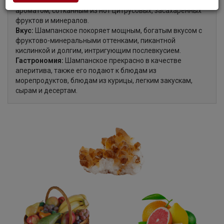
Аромат:
Шампанское соблазняет многогранным, свежим
ароматом, сотканным из нот цитрусовых, засахаренных
фруктов и минералов.
Вкус:
Шампанское покоряет мощным, богатым вкусом с
фруктово-минеральными оттенками, пикантной
кислинкой и долгим, интригующим послевкусием.
Гастрономия:
Шампанское прекрасно в качестве
аперитива, также его подают к блюдам из
морепродуктов, блюдам из курицы, легким закускам,
сырам и десертам.