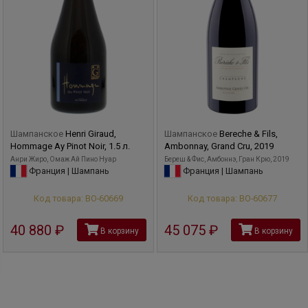
Шампанское
Henri Giraud,
Шампанское
Bereche & Fils,
Hommage Ay Pinot Noir, 1.5 л.
Ambonnay, Grand Cru, 2019
Анри Жиро, Омаж Ай Пино Нуар
Береш & Фис, Амбоннэ, Гран Крю, 2019
Франция | Шампань
Франция | Шампань
Код товара: ВО-60669
Код товара: ВО-60677
40 880
руб
45 075
руб
В корзину
В корзину