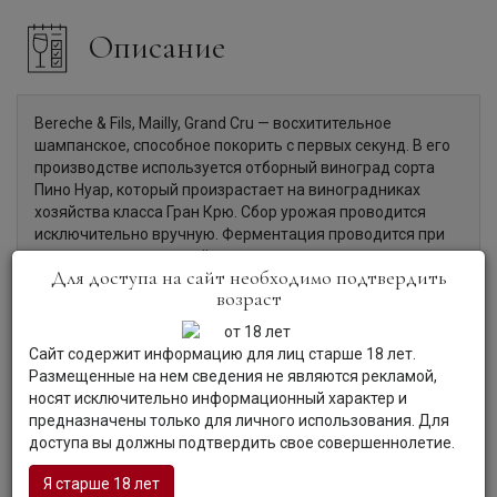
Описание
Bereche & Fils, Mailly, Grand Cru — восхитительное
шампанское, способное покорить с первых секунд. В его
производстве используется отборный виноград сорта
Пино Нуар, который произрастает на виноградниках
хозяйства класса Гран Крю. Сбор урожая проводится
исключительно вручную. Ферментация проводится при
строго контролируемой температуре, вторичная
Для доступа на сайт необходимо подтвердить
ферментация проходит в бутылке. Выдерживается
возраст
шампанское на осадке в бутылках в течение трех лет.
Сайт содержит информацию для лиц старше 18 лет.
Размещенные на нем сведения не являются рекламой,
Органолептические характеристики:
носят исключительно информационный характер и
предназначены только для личного использования. Для
доступа вы должны подтвердить свое совершеннолетие.
Цвет:
Шампанское элегантного золотистого цвета с
мелким перляжем.
Я старше 18 лет