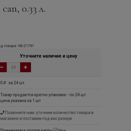
can, 0.33 л.
д товара: НБ-21791
Уточните наличие и цену
0
за 24 шт.
руб
Товар продается кратно упаковке - по 24 шт.
цена указана за 1 шт
Позвоните нам: уточним количество товара в
магазине и поставим под вас резерв
Принимаем к оплате карты