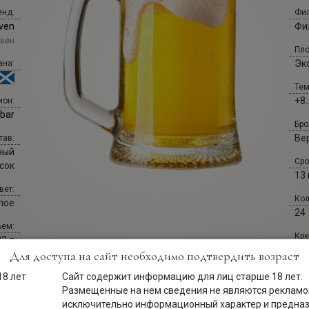
енд:
Фил
ven
Фи
авен
Пло
Эк
ана:
Тем
+8.
ион:
bar
Бро
Ве
тав:
ный
Сро
сок
13
вет:
Кол
лое
24
ем:
Кре
33 л
5.3
Для доступа на сайт необходимо подтвердить возраст
ива:
Сай
Сайт содержит информацию для лиц старше 18 лет.
вое
bel
Размещенные на нем сведения не являются рекламой
ива:
исключительно информационный характер и предна