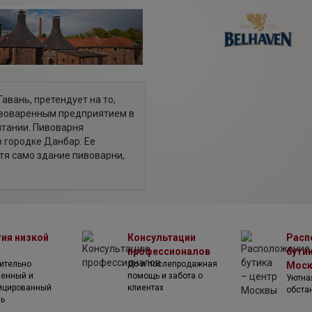
авань, претендует на то,
ивоваренным предприятием в
итании. Пивоварня
в городке Данбар. Ее
тя само здание пивоварни,
атам, существовало уже в
ohn Johnston (Джон
сью, вырезанной на стене
о документа. Оба
тия низкой
Консультации
Расп
5 году, после смерти Джона,
профессионалов
бутик
 Dudgeon (Элис Даджеон),
ительно
До и послепродажная
Мос
данного одной из дочерей
венный и
помощь и забота о
Уютна
 Dudgeon & Co (Даджеон и
ицированный
клиентах
обста
ль
езависимой пивоварне