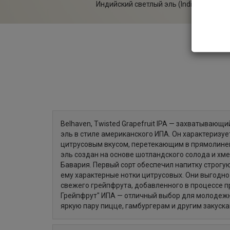
Индийский светлый эль (India Pale Ale/
Belhaven, Twisted Grapefruit IPA — захватывающ
эль в стиле американского ИПА. Он характеризу
цитрусовым вкусом, перетекающим в прямолине
эль создан на основе шотландского солода и хм
Бавария. Первый сорт обеспечил напитку строгую
ему характерные нотки цитрусовых. Они выгодно
свежего грейпфрута, добавленного в процессе п
Грейпфрут" ИПА — отличный выбор для молодежн
яркую пару пицце, гамбургерам и другим закуска