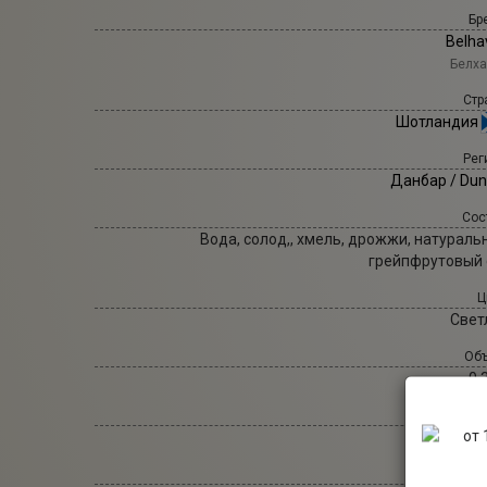
Бр
Belha
Белх
Стр
Шотландия
Рег
Данбар / Dun
Сос
Вода, солод,, хмель, дрожжи, натураль
грейпфрутовый 
Ц
Свет
Объ
0,
Тип п
Крафто
Стиль п