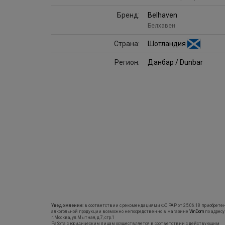
Бренд:
Belhaven
Белхавен
Страна:
Шотландия
Регион:
Данбар / Dunbar
Уведомление:
в соответствии с рекомендациями ФС РАР от 25.06.18 приобрете
алкогольной продукции возможно непосредственно в магазине
VinDom
по адресу
г.Москва, ул.Мытная, д.7, стр.1
Работа с юридическим лицам осуществляется в соответствии с действующим