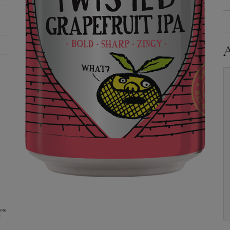
Пиво
Belhaven, Twisted
Пиво
Belhaven, Twisted
Mango IPA, 0.33 л.
Grapefruit IPA, 0.33 л.
Уточните наличие и
Уточните наличие и
цену
цену
ние
: