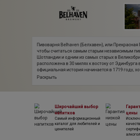
Пивоварня Belhaven (Белхавен), или Прекрасная Г
чтобы считаться самым старым независимым п
Шотландии и одним из самых старых в Великобр
расположена в 30 милях к востоку от Эдинбурга 
официальная история начинается в 1719 году, хо
согласно сохранившимся на сводах хранилища д
Раскрыть
XVI столетии.
В 1719 году владельцем пивоварни становится J
Джонстон). Это событие было увековечено надпи
погреба, а также подписанием соответствующег
Широчайший выбор
Гаран
свидетельства сохранились до наших дней. В 181
напитков
цены
владельцем пивоварни становится его зять Ellis
Самый информационный
Исключ
которому предприятие досталось в качестве при
каталог для любителей и
качест
Джонстона. Почти 150 лет пивоварня носила имя
ценителей
сертиф
Ко).
алкого
С появлением крупных пивных конгломератов н