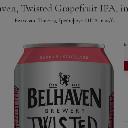
en, Twisted Grapefruit IPA, in 
Белхеван, Твистед Грейпфрут ИПА, в ж/б
Ко