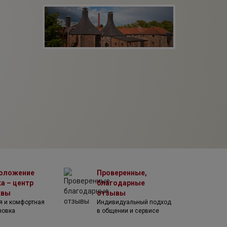
оложение
Проверенные,
а – центр
благодарные
квы
отзывы
я и комфортная
Индивидуальный подход
новка
в общении и сервисе