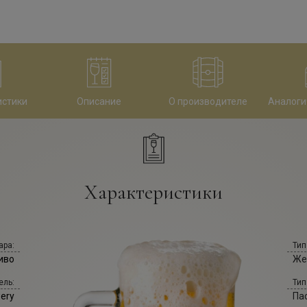
истики
Описание
О производителе
Аналоги
Характеристики
ара:
Тип
иво
Же
ель:
Тип
ery
Па