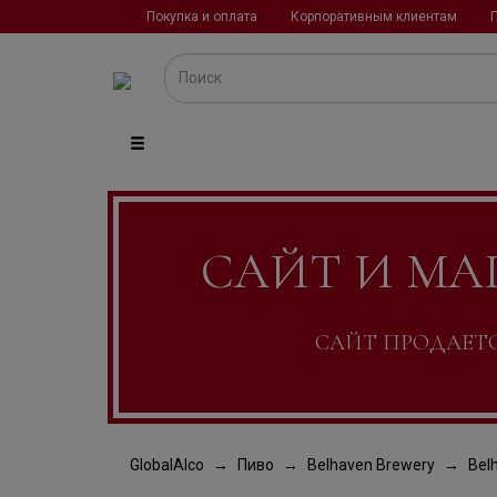
Покупка и оплата
Корпоративным клиентам
САЙТ И МА
САЙТ ПРОДАЕТСЯ
GlobalAlco
Пиво
Belhaven Brewery
Bel