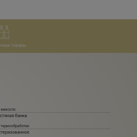
чные товары
 емкости:
стяная банка
 термообработки:
стеризованное