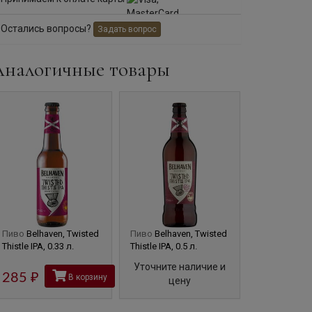
Остались вопросы?
Задать вопрос
Аналогичные товары
Пиво
Belhaven, Twisted
Пиво
Belhaven, Twisted
Пиво
William
Thistle IPA, 0.33 л.
Thistle IPA, 0.5 л.
Birds & Bees,
Уточните наличие и
285
руб
В корзину
Уточните 
цену
це