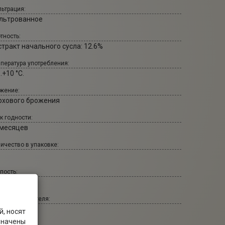
ьтрация:
льтрованное
тность:
стракт начального сусла: 12.6%
пература употребления:
..+10 °С.
жение:
рхового брожения
к годности:
 месяцев
ичество в упаковке:
пость:
 °
т производителя:
haven.co.uk
, носят
значены