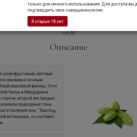
IPA)
только для личного использования. Для доступа вы
подтвердить свое совершеннолетие.
Я старше 18 лет
Описание
ий грейпфрутовый светлый
ется свежим и сочным
йный хмелевой финиш. Этот
елей Чинук и Мандарина
 горечь, второй же придал
 усилили природные тона
риготовления эля. "Твистед
ой вечеринки, он составит
м.