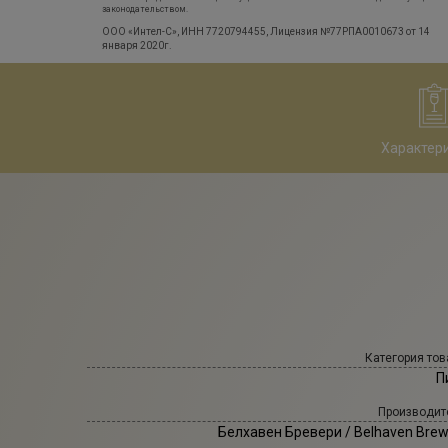
законодательством.
ООО «Интел-С», ИНН 7720794455, Лицензия №77РПА0010673 от 14
января 2020г.
Характер
Категория тов
П
Производит
Белхавен Бревери
/ Belhaven Brew