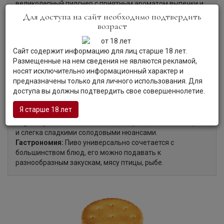
великолепный пилснер с приятным ароматом выпечки и
освежающим солодовым вкусом. Белхавн, Крафт
Для доступа на сайт необходимо подтвердить
Пилснер универсально сочетается с большинством блюд.
возраст
Сайт содержит информацию для лиц старше 18 лет.
Размещенные на нем сведения не являются рекламой,
Органолептические характеристики:
носят исключительно информационный характер и
предназначены только для личного использования. Для
доступа вы должны подтвердить свое совершеннолетие.
Цвет:
Пиво чистого золотистого цвета.
Аромат:
Аромат пива наполнен тонами свежего печенья
Я старше 18 лет
и карамели.
Вкус:
Вкус пива классический, лагерный, с освежающими
и слегка сладкими солодовыми нюансами.
Гастрономия:
Пиво универсально сочетается с
большинством блюд, его можно подавать к
разнообразным закускам, мясу птицы, рыбе.