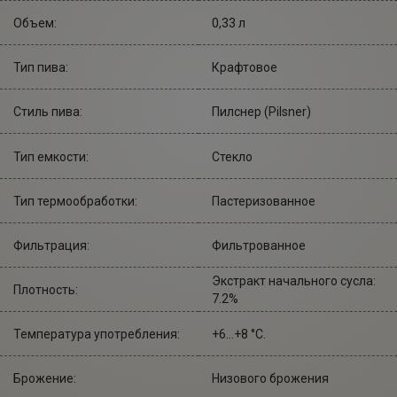
Объем:
0,33 л
Тип пива:
Крафтовое
Стиль пива:
Пилснер (Pilsner)
Тип емкости:
Стекло
Тип термообработки:
Пастеризованное
Фильтрация:
Фильтрованное
Экстракт начального сусла:
Плотность:
7.2%
Температура употребления:
+6...+8 °С.
Брожение:
Низового брожения