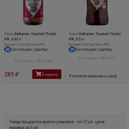
Пиво
Belhaven, Twisted Thistle
Пиво
Belhaven, Twisted Thistle
IPA, 0.33 л.
IPA, 0.5 л.
Белхеван, Твистед Твисл ИПА
Белхеван, Твистид Твисл ИПА
Шотландия | Данбар
Шотландия | Данбар
Код товара: НБ-10177
Код товара: НБ-21785
285
руб
В корзину
Уточните наличие и цену
Товар продается кратно упаковке - по 12 шт. цена
указана за 1 шт