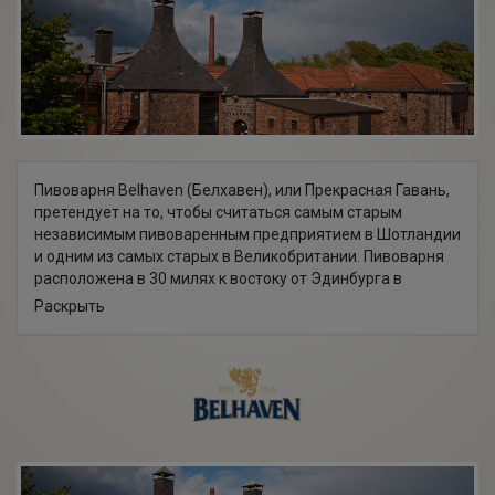
Пивоварня Belhaven (Белхавен), или Прекрасная Гавань,
претендует на то, чтобы считаться самым старым
независимым пивоваренным предприятием в Шотландии
и одним из самых старых в Великобритании. Пивоварня
расположена в 30 милях к востоку от Эдинбурга в
городке Данбар. Ее официальная история начинается в
Раскрыть
1719 году, хотя само здание пивоварни, согласно
сохранившимся на сводах хранилища датам,
существовало уже в XVI столетии.
В 1719 году владельцем пивоварни становится John
Johnston (Джон Джонстон). Это событие было
увековечено надписью, вырезанной на стене погреба, а
также подписанием соответствующего документа. Оба
свидетельства сохранились до наших дней. В 1815 году,