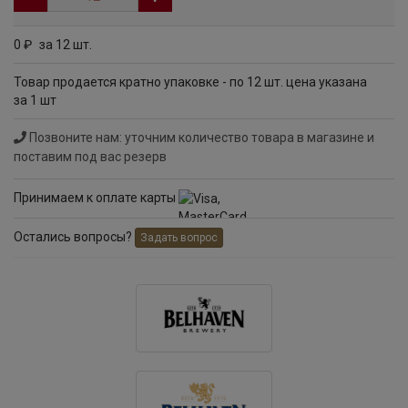
0
за 12 шт.
руб
Товар продается кратно упаковке - по 12 шт. цена указана
за 1 шт
Позвоните нам: уточним количество товара в магазине и
поставим под вас резерв
Принимаем к оплате карты
Остались вопросы?
Задать вопрос