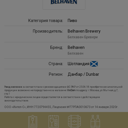
Категория товара:
Пиво
Производитель:
Belhaven Brewery
Белхавен Бревери
Бренд:
Belhaven
Белхавен
Страна:
Шотландия
Регион:
Данбар / Dunbar
Уведомление:
в соответствии с рекомендациями ФС РАР от 25.06.18 приобретение алкогольной
продукции возможно непосредственно в магазине
VinDom
по адресу: г.Москва, ул.Мытная, д.7,
стр.1
Работа с юридическим лицам осуществляется в соответствии с действующим
законодательством.
ООО «Интел-С», ИНН 7720794455, Лицензия №77РПА0010673 от 14 января 2020г.