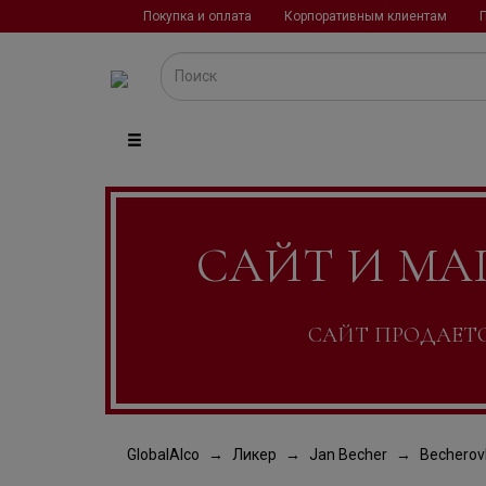
Покупка и оплата
Корпоративным клиентам
САЙТ И МА
САЙТ ПРОДАЕТСЯ
GlobalAlco
Ликер
Jan Becher
Becherov