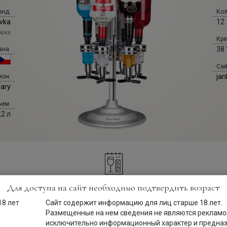
енд:
Кол
vka
12
овка
Кре
38 
ана:
Сай
jan
ион:
Vary
ем:
,2 л
Для доступа на сайт необходимо подтвердить возраст
Описание
Сайт содержит информацию для лиц старше 18 лет.
Размещенные на нем сведения не являются рекламой
исключительно информационный характер и предна