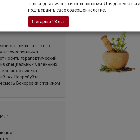
только для личного использования. Для доступа вы
о рода визитная карточка
подтвердить свое совершеннолетие.
явился как лекарственное
час это популярный ликер,
Я старше 18 лет
о всемирных конкурсах
известно лишь, что в его
. Многочисленными
ет носить терапевтический
х из специальных маленьких
а крепкого ликера
ейлях. Попробуйте
й смесь Бехеровки с тоником
ки:
й цвет.
атом.