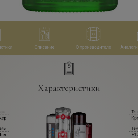
истики
Описание
О производителе
Аналоги
Характеристики
ара:
Тип
кер
Кр
ель:
Тем
her
+12