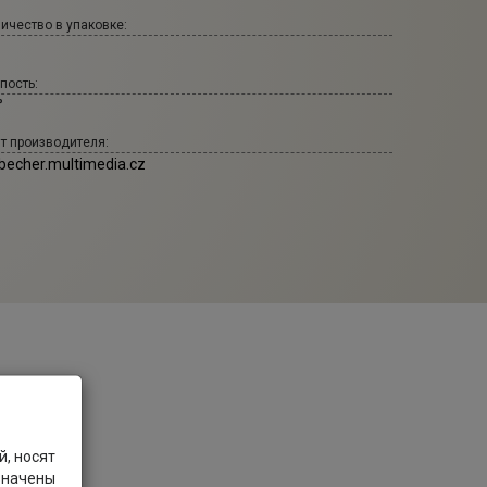
ичество в упаковке:
пость:
°
т производителя:
becher.multimedia.cz
, носят
значены