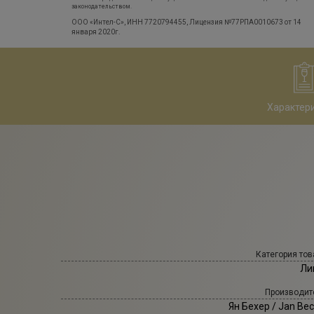
законодательством.
ООО «Интел-С», ИНН 7720794455, Лицензия №77РПА0010673 от 14
января 2020г.
Характер
Категория тов
Ли
Производит
Ян Бехер
/ Jan Bec