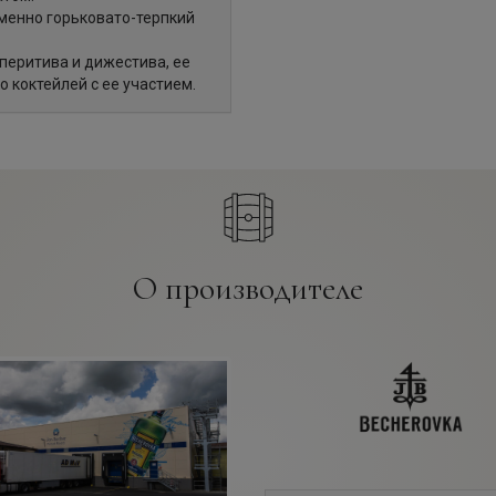
менно горьковато-терпкий
перитива и дижестива, ее
 коктейлей с ее участием.
О производителе