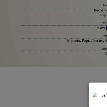
Бр
Bechero
Бехер
Стр
Чехия
Рег
Карловы Вары / Karlovy 
Объ
0