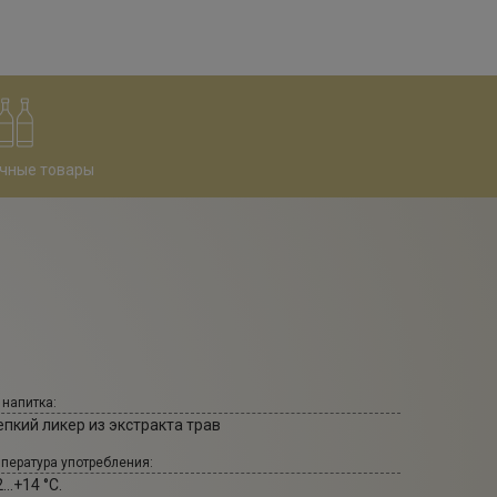
чные товары
 напитка:
епкий ликер из экстракта трав
пература употребления:
...+14 °С.