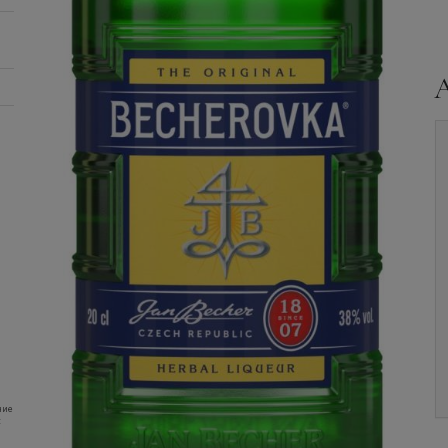
Ликер
Becherovka,
Ликер
Fruko Schulz,
Lemond, 1.0 л.
Honey, 0.7 л.
Уточните наличие и
Уточните наличие и
цену
цену
ние
: