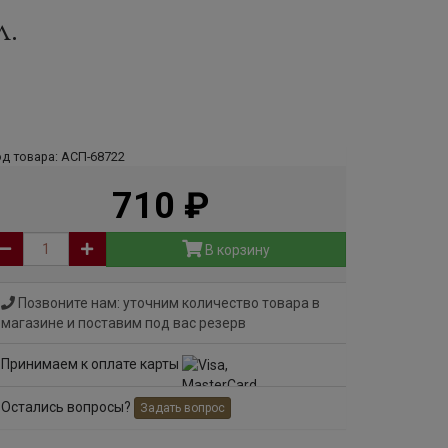
л.
д товара: АСП-68722
710
руб
В корзину
Позвоните нам: уточним количество товара в
магазине и поставим под вас резерв
Принимаем к оплате карты
Остались вопросы?
Задать вопрос