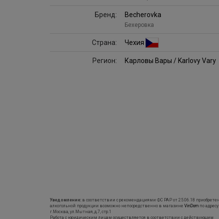
Бренд:
Becherovka
Бехеровка
Страна:
Чехия
Регион:
Карловы Вары / Karlovy Vary
Уведомление:
в соответствии с рекомендациями ФС РАР от 25.06.18 приобрете
алкогольной продукции возможно непосредственно в магазине
VinDom
по адресу
г.Москва, ул.Мытная, д.7, стр.1
Работа с юридическим лицам осуществляется в соответствии с действующим