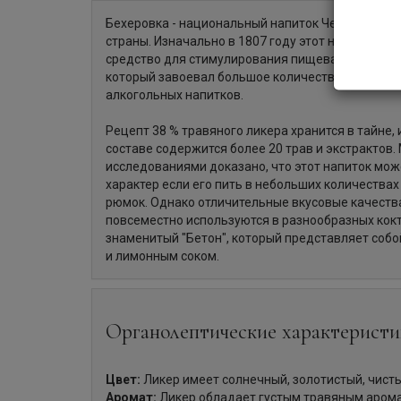
Бехеровка - национальный напиток Чехии, своег
страны. Изначально в 1807 году этот напиток по
средство для стимулирования пищеварения. Сей
который завоевал большое количество наград в
алкогольных напитков.
Рецепт 38 % травяного ликера хранится в тайне, 
составе содержится более 20 трав и экстрактов
исследованиями доказано, что этот напиток мож
характер если его пить в небольших количества
рюмок. Однако отличительные вкусовые качеств
повсеместно используются в разнообразных кокт
знаменитый "Бетон", который представляет собо
и лимонным соком.
Органолептические характеристи
Цвет:
Ликер имеет солнечный, золотистый, чисты
Аромат:
Ликер обладает густым травяным аром