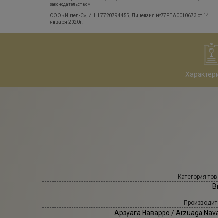
законодательством.
ООО «Интел-С», ИНН 7720794455, Лицензия №77РПА0010673 от 14
января 2020г.
Характер
Категория тов
В
Производит
Арзуага Наварро
/ Arzuaga Nava