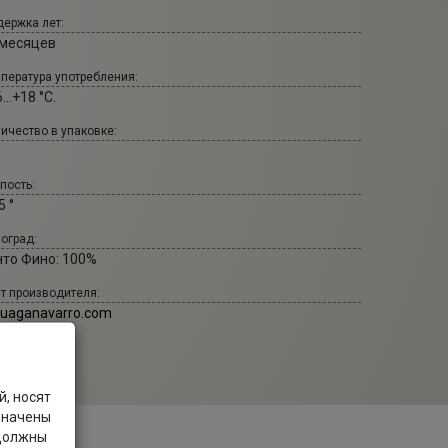
ержка лет:
 месяцев
пература употребления:
...+18 °С.
ичество в упаковке:
пость:
5 °
оград:
нто Фино: 100%
т производителя:
zuaganavarro.com
, носят
значены
 должны