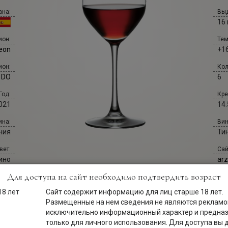
ана:
Выд
16
Тем
ион:
+16
Leon
Кол
ион:
6
o DO
Кре
Год:
14.
021
Вин
ина:
Ти
ния
Сай
вет:
ar
ино
Для доступа на сайт необходимо подтвердить возраст
хар:
хое
Сайт содержит информацию для лиц старше 18 лет.
Размещенные на нем сведения не являются рекламой
исключительно информационный характер и предна
только для личного использования. Для доступа вы