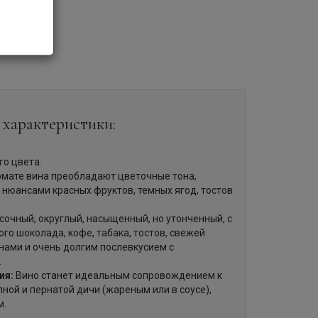
 характеристики:
го цвета.
мате вина преобладают цветочные тона,
нюансами красных фруктов, темных ягод, тостов
сочный, округлый, насыщенный, но утонченный, с
ого шоколада, кофе, табака, тостов, свежей
нами и очень долгим послевкусием с
.
ия:
Вино станет идеальным сопровождением к
пной и пернатой дичи (жареным или в соусе),
м.