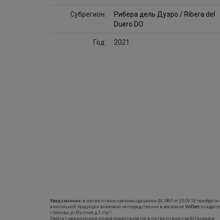
Субрегион:
Рибера дель Дуэро / Ribera del
Duero DO
Год:
2021
Уведомление:
в соответствии с рекомендациями ФС РАР от 25.06.18 приобрете
алкогольной продукции возможно непосредственно в магазине
VinDom
по адресу
г.Москва, ул.Мытная, д.7, стр.1
Работа с юридическим лицам осуществляется в соответствии с действующим