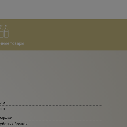
чные товары
ем:
5 л
ержка:
дубовых бочках