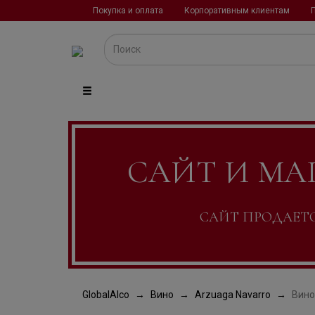
Покупка и оплата
Корпоративным клиентам
САЙТ И МА
САЙТ ПРОДАЕТСЯ
GlobalAlco
Вино
Arzuaga Navarro
Вино 