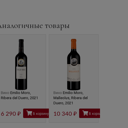
Аналогичные товары
Вино
Emilio Moro,
Вино
Emilio Moro,
Вино
Valsanz
Ribera del Duero, 2021
Malleolus, Ribera del
Ribera del Du
Duero, 2021
1.5 л.
6 290
руб
10 340
руб
7 475
В корзину
В корзину