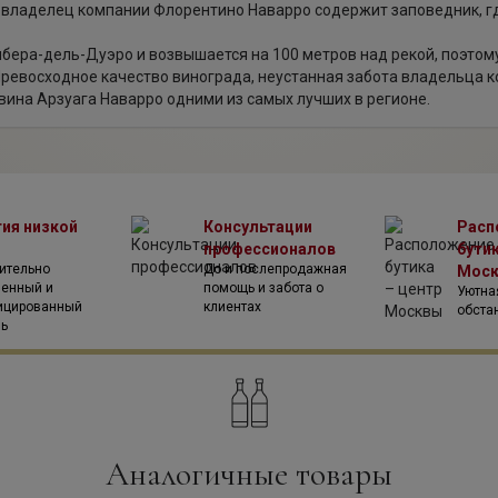
сь владелец компании Флорентино Наварро содержит заповедник, гд
ибера-дель-Дуэро и возвышается на 100 метров над рекой, поэтом
 Превосходное качество винограда, неустанная забота владельца к
вина Арзуага Наварро одними из самых лучших в регионе.
тия низкой
Консультации
Расп
профессионалов
бутик
ительно
До и послепродажная
Мос
венный и
помощь и забота о
Уютна
ицированный
клиентах
обста
ль
Аналогичные товары