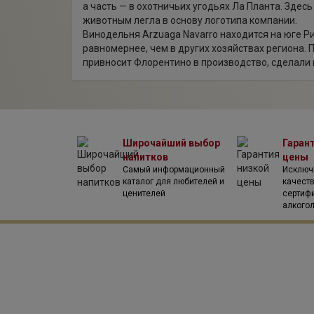
а часть — в охотничьих угодьях Ла Планта. Зде
животным легла в основу логотипа компании.
Винодельня Arzuaga Navarro находится на юге Р
равномернее, чем в других хозяйствах региона.
привносит Флорентино в производство, сделали 
Широчайший выбор
Гаран
напитков
цены
Самый информационный
Исключ
каталог для любителей и
качест
ценителей
сертиф
алкого