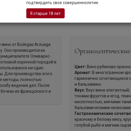
подтвердить свое совершеннолетие.
Я старше 18 лет
Описание
е вино от Bodegas Arzuaga
Органолептические
у. Оно производится из
муниципалитете Оливарес-
естковой коренной породой в
Цвет:
Вино рубиново-красно
использовался ни один
Аромат:
В многогранном аро
ы. Для производства этого
гармонично сочетающиеся с 
е методы, полностью
и бальзамико.
особу ведения дел. После
Вкус:
Вкус вина элегантный, 
бочках из французского и
тонами фруктов и ягод, темн
кислотностью, мягкими тани
бальзамическими нюансами
Гастрономические сочетан
красному и белому мясу, кру
голубой рыбе и мягким сыра