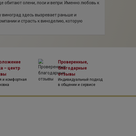
е обитают олени, лоси и вепри. Именно любовь к
у виноград здесь вызревает раньше и
омпании и страсть к виноделию, которую
оложение
Проверенные,
а – центр
благодарные
квы
отзывы
я и комфортная
Индивидуальный подход
новка
в общении и сервисе