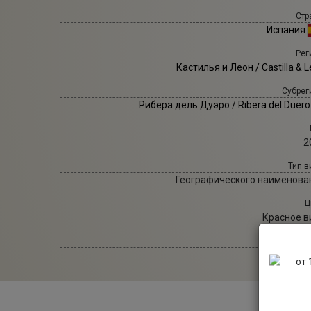
Стр
Испания
Рег
Кастилья и Леон / Castilla & 
Субрег
Рибера дель Дуэро / Ribera del Duer
2
Тип в
Географического наименова
Ц
Красное в
Са
Су