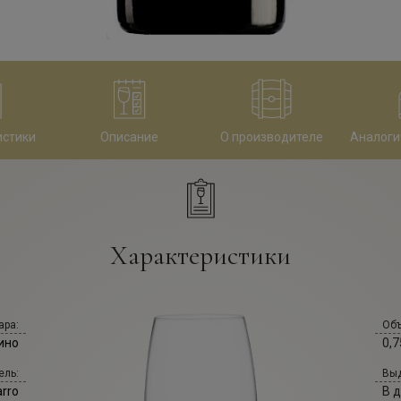
истики
Описание
О производителе
Аналоги
Характеристики
ара:
Объ
ино
0,7
ель:
Выд
rro
В 