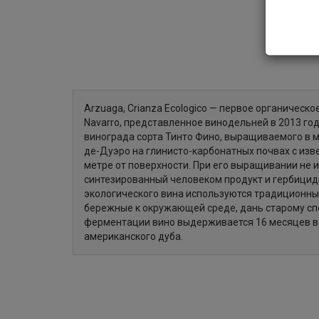
Arzuaga, Crianza Ecologico — первое органическо
Navarro, представленное винодельней в 2013 год
винограда сорта Тинто Фино, выращиваемого в 
де-Дуэро на глинисто-карбонатных почвах с изв
метре от поверхности. При его выращивании не 
синтезированный человеком продукт и гербицид
экологического вина используются традиционны
бережные к окружающей среде, дань старому сп
ферментации вино выдерживается 16 месяцев в 
американского дуба.