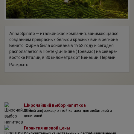
Anna Spinato — итальянская компания, занимающаяся
созданием прекрасных белых и красных вин в регионе
Венето. Фирма была основана в 1952 году и сегодня
располагается в Понте-ди-Пьяве (Тревизо) на севере-
востоке Италии, в 30 километрах от Венеции. Первый
хозяин этой компании — Пьетро — проницательно
Раскрыть
усмотрел современный винодельческий потенциал этой
области, ведь виноградарство в Пьяве восходит к XII
веку. Сегодня компанией руководит сын Пьетро —
Роберто, смело пробующий новые технологии,
внедряющий креативные идеи в производство, но, в то
же время, уважительно чтящий традиции своих предков.
Широчайший выбор напитков
Самый информационный каталог для любителей и
ценителей
Гарантия низкой цены
Исключительно качественный и сертифицированный