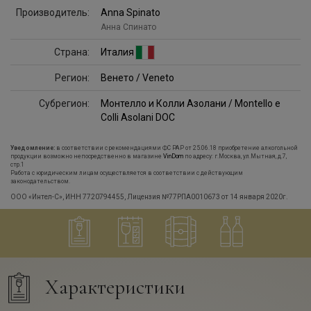
Производитель:
Anna Spinato
Анна Спинато
Страна:
Италия
Регион:
Венето / Veneto
Субрегион:
Монтелло и Колли Азолани / Montello e
Colli Asolani DOC
Уведомление:
в соответствии с рекомендациями ФС РАР от 25.06.18 приобретение алкогольной
продукции возможно непосредственно в магазине
VinDom
по адресу: г.Москва, ул.Мытная, д.7,
стр.1
Работа с юридическим лицам осуществляется в соответствии с действующим
законодательством.
ООО «Интел-С», ИНН 7720794455, Лицензия №77РПА0010673 от 14 января 2020г.
Характеристики