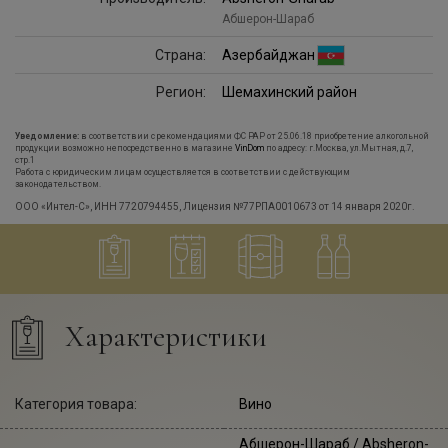
Абшерон-Шараб
Страна:
Азербайджан
Регион:
Шемахинский район
Уведомление:
в соответствии с рекомендациями ФС РАР от 25.06.18 приобретение алкогольной
продукции возможно непосредственно в магазине
VinDom
по адресу: г.Москва, ул.Мытная, д.7,
стр.1
Работа с юридическим лицам осуществляется в соответствии с действующим
законодательством.
ООО «Интел-С», ИНН 7720794455, Лицензия №77РПА0010673 от 14 января 2020г.
Характеристики
Категория товара:
Вино
Абшерон-Шараб
/ Absheron-