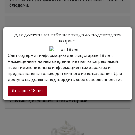
блюдами.
Органолептические характеристики:
Для доступа на сайт необходимо подтвердить
возраст
Цвет:
Вино имеет насыщенный темно-гранатовый цвет.
Аромат:
Вино имеет сложный, многогранный аромат, в
Сайт содержит информацию для лиц старше 18 лет.
котором доминируют ноты спелых ягод, чернослива,
Размещенные на нем сведения не являются рекламой,
дополненные нюансами сливок и красного перца.
носят исключительно информационный характер и
Вкус:
У вина бархатистый, глубокий, умеренно терпкий
предназначены только для личного использования. Для
вкус с длительным, тонким послевкусием, украшенным
доступа вы должны подтвердить свое совершеннолетие.
нюансами сладких пряностей.
Гастрономия:
Вино хорошо сочетается с
Я старше 18 лет
разнообразными мясными блюдами, олениной,
ягнятиной, бараниной, а также сырами.