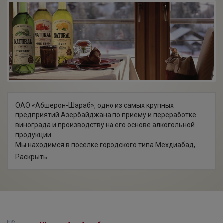
ОАО «Абшерон-Шараб», одно из самых крупных
предприятий Азербайджана по приему и переработке
винограда и производству на его основе алкогольной
продукции.
Мы находимся в поселке городского типа Мехдиабад,
Абшеронского района, вблизи города Баку. Общая
Раскрыть
площадь - 1,2 га; площадь застройки - 10.000 м².
Территория предприятия представляет собой комплекс
промышленных построек, оборудованных погребами,
цехами для розлива и для хранения производимой
продукции.
Благодаря технологической модернизации