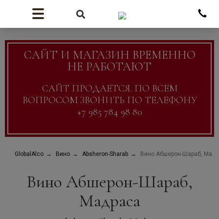
САЙТ И МАГАЗИН ВРЕМЕННО
НЕ РАБОТАЮТ
САЙТ ПРОДАЕТСЯ. ПО ВСЕМ
ВОПРОСОМ ЗВОНИТЬ ПО ТЕЛЕФОНУ
+7 985 784 98 80
GlobalAlco
Вино
Absheron-Sharab
Вино Абшерон-Шараб, Мад
Вино Абшерон-Шараб,
Мадраса