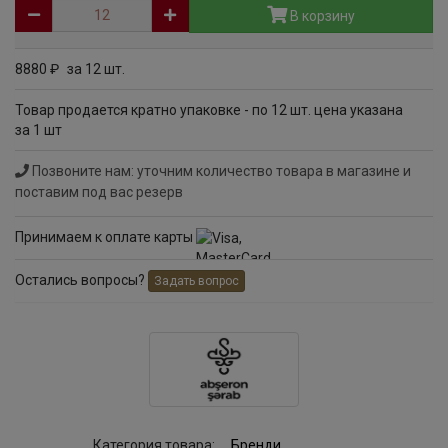
В корзину
8880
за 12 шт.
руб
Товар продается кратно упаковке - по 12 шт. цена указана
за 1 шт
Позвоните нам: уточним количество товара в магазине и
поставим под вас резерв
Принимаем к оплате карты
Остались вопросы?
Задать вопрос
Категория товара:
Бренди