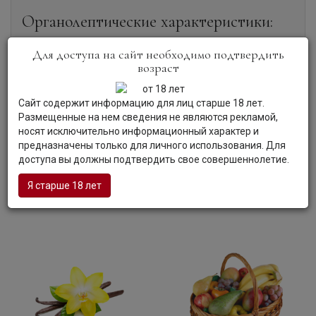
Органолептические характеристики:
Для доступа на сайт необходимо подтвердить
Цвет:
Коньяк благородного золотисто-янтарного цвета.
возраст
Аромат:
В аромате коньяка цветочные и травяные
оттенки дополняются ванильными полутонами.
Вкус:
Коньяк демонстрирует яркий, устойчивый вкус с
Сайт содержит информацию для лиц старше 18 лет.
фруктовыми нотками, которые продолжаются в
Размещенные на нем сведения не являются рекламой,
согревающем послевкусии.
носят исключительно информационный характер и
Гастрономия:
Коньяк можно употреблять в качестве
предназначены только для личного использования. Для
дижестива, а также использовать как добавку к кофе.
доступа вы должны подтвердить свое совершеннолетие.
Я старше 18 лет