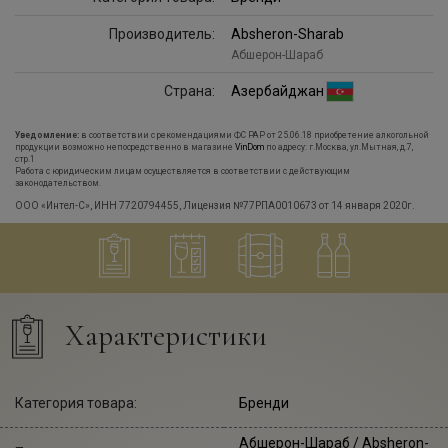
Производитель:
Absheron-Sharab
Абшерон-Шараб
Страна:
Азербайджан
Уведомление:
в соответствии с рекомендациями ФС РАР от 25.06.18 приобретение алкогольной
продукции возможно непосредственно в магазине
VinDom
по адресу: г.Москва, ул.Мытная, д.7,
стр.1
Работа с юридическим лицам осуществляется в соответствии с действующим
законодательством.
ООО «Интел-С», ИНН 7720794455, Лицензия №77РПА0010673 от 14 января 2020г.
Характеристики
Категория товара:
Бренди
Абшерон-Шараб
/ Absheron-