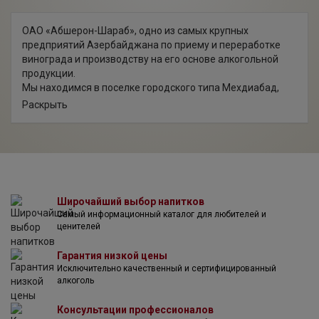
ОАО «Абшерон-Шараб», одно из самых крупных
предприятий Азербайджана по приему и переработке
винограда и производству на его основе алкогольной
продукции.
Мы находимся в поселке городского типа Мехдиабад,
Абшеронского района, вблизи города Баку. Общая
Раскрыть
площадь - 1,2 га; площадь застройки - 10.000 м².
Территория предприятия представляет собой комплекс
промышленных построек, оборудованных погребами,
цехами для розлива и для хранения производимой
продукции.
Благодаря технологической модернизации
производства, проводимой на заводе с 2007 года, на
Широчайший выбор напитков
Самый информационный каталог для любителей и
предприятии было установлено передовое импортное
ценителей
оборудование для всех циклов производства (от приема
винограда до розлива готовой продукции), приобретены
Гарантия низкой цены
дубовые бочки европейского производства, резервуары
Исключительно качественный и сертифицированный
для ферментации и хранения. Установленные на
алкоголь
предприятии итальянские автоматизированные линии,
позволяют выпускать продукцию со скоростью до 1,5
Консультации профессионалов
млн. бутылок в месяц. На сегодняшний день мы