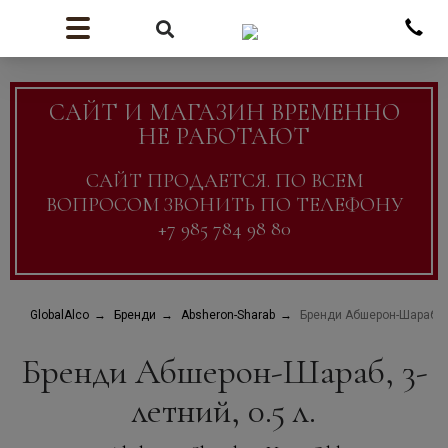
САЙТ И МАГАЗИН ВРЕМЕННО
НЕ РАБОТАЮТ
САЙТ ПРОДАЕТСЯ. ПО ВСЕМ
ВОПРОСОМ ЗВОНИТЬ ПО ТЕЛЕФОНУ
+7 985 784 98 80
GlobalAlco
Бренди
Absheron-Sharab
Бренди Абшерон-Шараб, 3-
Бренди Абшерон-Шараб, 3-
летний, 0.5 л.