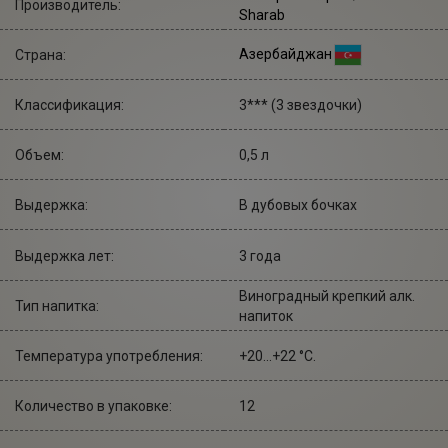
Производитель:
Sharab
Азербайджан
Страна:
Классификация:
3*** (3 звездочки)
Объем:
0,5 л
Выдержка:
В дубовых бочках
Выдержка лет:
3 года
Виноградный крепкий алк.
Тип напитка:
напиток
Температура употребления:
+20...+22 °С.
Количество в упаковке:
12