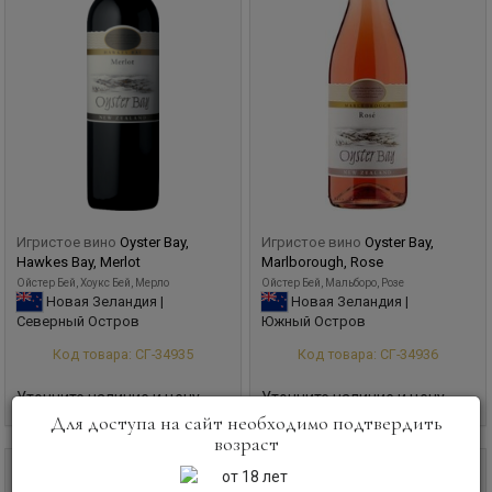
Игристое вино
Oyster Bay,
Игристое вино
Oyster Bay,
Hawkes Bay, Merlot
Marlborough, Rose
Ойстер Бей, Хоукс Бей, Мерло
Ойстер Бей, Мальборо, Розе
Новая Зеландия |
Новая Зеландия |
Северный Остров
Южный Остров
Код товара: СГ-34935
Код товара: СГ-34936
Уточните наличие и цену
Уточните наличие и цену
Для доступа на сайт необходимо подтвердить
возраст
0,75 л
0,75 л