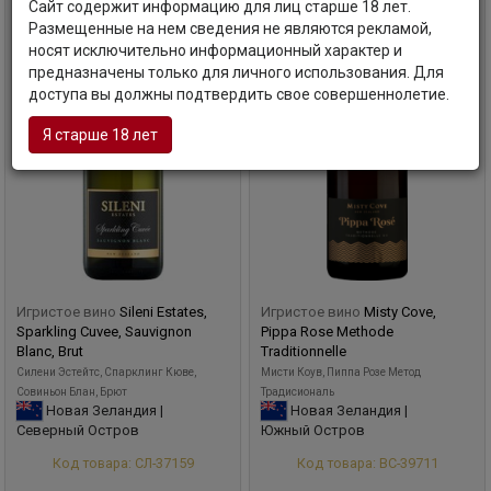
Сайт содержит информацию для лиц старше 18 лет.
Размещенные на нем сведения не являются рекламой,
носят исключительно информационный характер и
предназначены только для личного использования. Для
доступа вы должны подтвердить свое совершеннолетие.
Я старше 18 лет
Игристое вино
Sileni Estates,
Игристое вино
Misty Cove,
Sparkling Cuvee, Sauvignon
Pippa Rose Methode
Blanc, Brut
Traditionnelle
Силени Эстейтс, Спарклинг Кюве,
Мисти Коув, Пиппа Розе Метод
Совиньон Блан, Брют
Традисиональ
Новая Зеландия |
Новая Зеландия |
Северный Остров
Южный Остров
Код товара: СЛ-37159
Код товара: ВС-39711