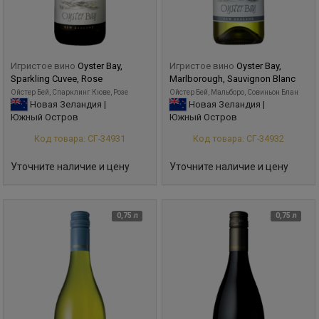
Игристое вино
Oyster Bay,
Игристое вино
Oyster Bay,
Sparkling Cuvee, Rose
Marlborough, Sauvignon Blanc
Ойстер Бей, Спарклинг Кюве, Розе
Ойстер Бей, Мальборо, Совиньон Блан
Новая Зеландия |
Новая Зеландия |
Южный Остров
Южный Остров
Код товара: СГ-34931
Код товара: СГ-34932
Уточните наличие и цену
Уточните наличие и цену
0,75 л
0,75 л