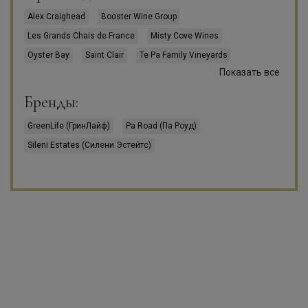
Alex Craighead
Booster Wine Group
Les Grands Chais de France
Misty Cove Wines
Oyster Bay
Saint Clair
Te Pa Family Vineyards
Показать все
Villa Maria Estate
Бренды:
GreenLife (ГринЛайф)
Pa Road (Па Роуд)
Sileni Estates (Силени Эстейтс)