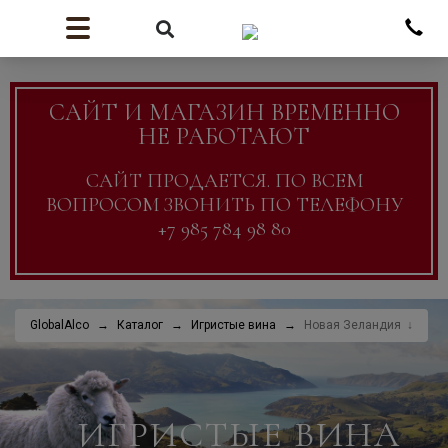
САЙТ И МАГАЗИН ВРЕМЕННО
НЕ РАБОТАЮТ
САЙТ ПРОДАЕТСЯ. ПО ВСЕМ
ВОПРОСОМ ЗВОНИТЬ ПО ТЕЛЕФОНУ
+7 985 784 98 80
GlobalAlco
Каталог
Игристые вина
Новая Зеландия
ИГРИСТЫЕ ВИНА