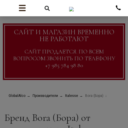
САЙТ И МАГАЗИН ВРЕМЕННО
НЕ РАБОТАЮТ
САЙТ ПРОДАЕТСЯ. ПО ВСЕМ
ВОПРОСОМ ЗВОНИТЬ ПО ТЕЛЕФОНУ
+7 985 784 98 80
GlobalAlco
Производители
Italesse
Bora (Бора)
Бренд Bora (Бора) от