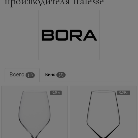
производителя Italesse
Всего
Вино
(2)
(3)
0,5 л
0,39 л