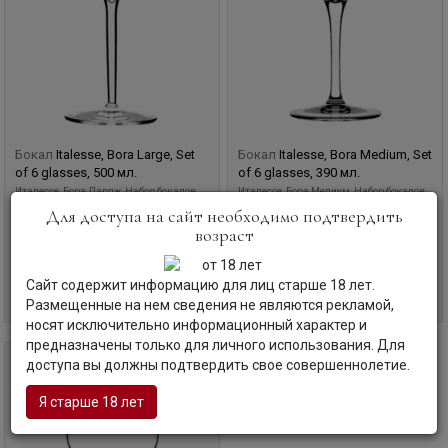
Бокал
Italesse, Bora Large, Set
Бокал
Italesse, Bora Medium, Set
of 6 glasses, 500 мл.
of 6 glasses, 390 мл.
Италессе, Бора Лардж, Набор бокалов
Италессе, Бора Медиум, Набор бокалов
для красного вина, 6 шт.
для красного вина, 6 шт.
Для доступа на сайт необходимо подтвердить
Италия
Италия
возраст
Код товара: ДВ-25276
Код товара: ДВ-25277
Сайт содержит информацию для лиц старше 18 лет.
Уточните наличие и цену
Уточните наличие и цену
Размещенные на нем сведения не являются рекламой,
носят исключительно информационный характер и
предназначены только для личного использования. Для
доступа вы должны подтвердить свое совершеннолетие.
0,28 л
Я старше 18 лет