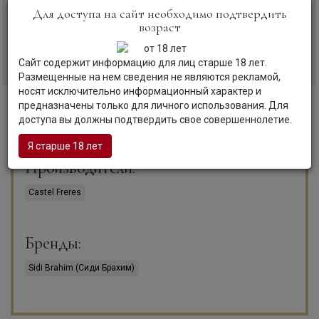
Сиди Брахим, Гренаш-Сира, Розе
Сиди Брахим, Мерло-Каберне Совиньон
Для доступа на сайт необходимо подтвердить
Тунис | Атласские горы
Тунис | Атласские горы
возраст
Код товара: ЛД-35466
Код товара: ЛД-35467
Сайт содержит информацию для лиц старше 18 лет.
Уточните наличие и цену
Уточните наличие и цену
Размещенные на нем сведения не являются рекламой,
носят исключительно информационный характер и
предназначены только для личного использования. Для
доступа вы должны подтвердить свое совершеннолетие.
Смотрите также
Я старше 18 лет
Производители:
Castel Freres
Бренды:
Sidi Brahim (Сиди Брахим)