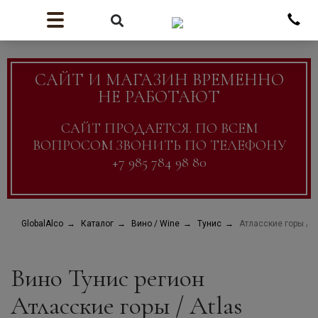
САЙТ И МАГАЗИН ВРЕМЕННО
НЕ РАБОТАЮТ
САЙТ ПРОДАЕТСЯ. ПО ВСЕМ
ВОПРОСОМ ЗВОНИТЬ ПО ТЕЛЕФОНУ
+7 985 784 98 80
GlobalAlco
Каталог
Вино / Wine
Тунис
Атласские горы / A
Вино Тунис регион
Атласские горы / Atlas