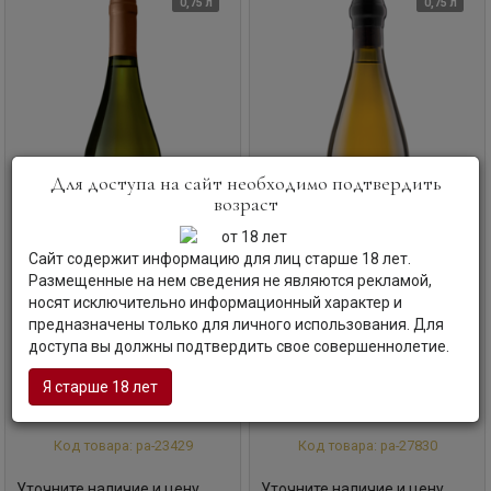
0,75 л
0,75 л
Для доступа на сайт необходимо подтвердить
возраст
Сайт содержит информацию для лиц старше 18 лет.
Размещенные на нем сведения не являются рекламой,
носят исключительно информационный характер и
предназначены только для личного использования. Для
Вино
Ликурия, Коллекция
Вино
Ликурия, Ркацители
доступа вы должны подтвердить свое совершеннолетие.
Эрмитажа, Белое
Янтарное
Likuriya, The Hermitage Collection, White
Likuriya, Rkatsiteli Amber
Я старше 18 лет
Россия |
Россия |
Краснодарский край
Краснодарский край
Код товара: ра-23429
Код товара: ра-27830
Уточните наличие и цену
Уточните наличие и цену