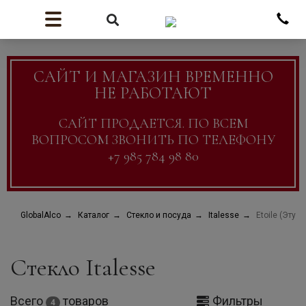
САЙТ И МАГАЗИН ВРЕМЕННО
НЕ РАБОТАЮТ
САЙТ ПРОДАЕТСЯ. ПО ВСЕМ
ВОПРОСОМ ЗВОНИТЬ ПО ТЕЛЕФОНУ
+7 985 784 98 80
GlobalAlco
Каталог
Стекло и посуда
Italesse
Etoile (Этуал
Стекло Italesse
Всего
товаров
Фильтры
4