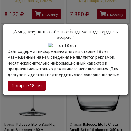
Код товара: ДВ-25279
Код товара: ДВ-25280
8 120
руб
7 880
руб
В корзину
В корзину
Для доступа на сайт необходимо подтвердить
возраст
0,48 л
0,35 л
Сайт содержит информацию для лиц старше 18 лет.
Размещенные на нем сведения не являются рекламой,
носят исключительно информационный характер и
предназначены только для личного использования. Для
доступа вы должны подтвердить свое совершеннолетие.
Я старше 18 лет
Бокал
Italesse, Etoile Sparkle,
Стакан
Italesse, Etoile Cristal
Set of 6 glasses, 480 мл.
Small, Set of 6 glasses, 350 мл.