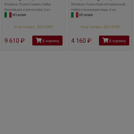
Италессе, Этуаль Спаркл, Набор
Италессе, Этуаль Кристал маленький,
бокалов для игристых вин, 6 шт.
Набор стаканов для воды, 6 шт.
Италия
Италия
Код товара: ДВ-25281
Код товара: ДВ-25282
9 610
руб
4 160
руб
В корзину
В корзину