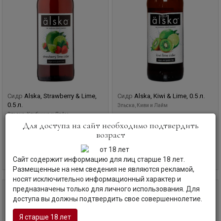
Сидр
Alska, Strawberry & Lime,
Сидр
Alska, Kiwi & Lime, 0.5 л.
0.5 л.
Эльска, Киви и Лайм
Эльска, Клубника и Лайм
Швеция
Швеция
Для доступа на сайт необходимо подтвердить
возраст
Код товара: КБ-18297
Код товара: КБ-28771
Уточните наличие и цену
Уточните наличие и цену
Сайт содержит информацию для лиц старше 18 лет.
Размещенные на нем сведения не являются рекламой,
носят исключительно информационный характер и
предназначены только для личного использования. Для
0,5 л
0,5 л
доступа вы должны подтвердить свое совершеннолетие.
Я старше 18 лет