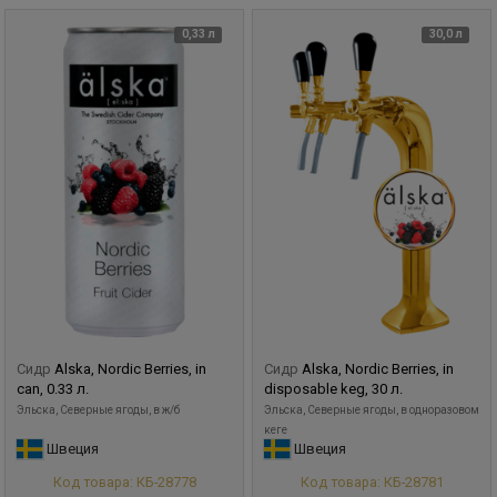
0,33 л
30,0 л
Сидр
Alska, Nordic Berries, in
Сидр
Alska, Nordic Berries, in
can, 0.33 л.
disposable keg, 30 л.
Эльска, Северные ягоды, в ж/б
Эльска, Северные ягоды, в одноразовом
кеге
Швеция
Швеция
Код товара: КБ-28778
Код товара: КБ-28781