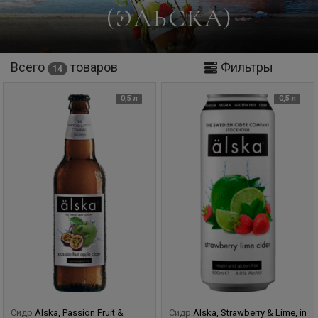
(ЭЛЬСКА)
Всего
товаров
Фильтры
14
0,5 л
0,5 л
Сидр
Alska, Passion Fruit &
Сидр
Alska, Strawberry & Lime, in