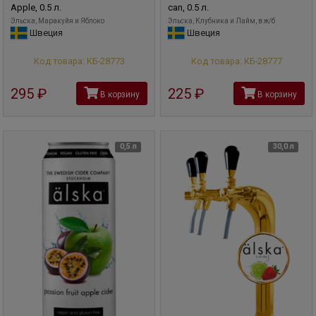
Apple, 0.5 л.
can, 0.5 л.
Эльска, Маракуйя и Яблоко
Эльска, Клубника и Лайм, в ж/б
Швеция
Швеция
Код товара: КБ-28773
Код товара: КБ-28777
295
руб
225
руб
В корзину
В корзину
0,5 л
30,0 л