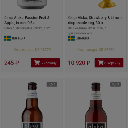
Сидр
Alska, Passion Fruit &
Сидр
Alska, Strawberry & Lime, in
Apple, in can, 0.5 л.
disposable keg, 30 л.
Эльска, Маракуйя и Яблоко, в ж/б
Эльска, Клубника и Лайм, в
одноразовом кеге
Швеция
Швеция
Код товара: КБ-28779
Код товара: КБ-28780
245
руб
10 920
руб
В корзину
В корзину
0,5 л
0,5 л