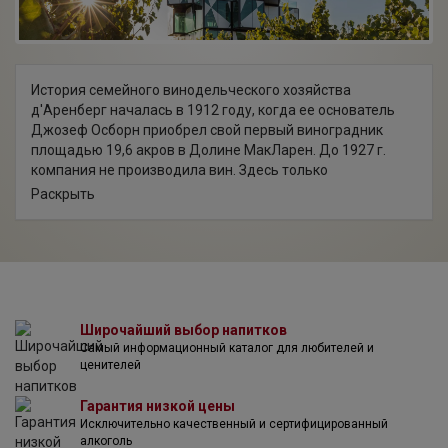
История семейного винодельческого хозяйства
д'Аренберг началась в 1912 году, когда ее основатель
Джозеф Осборн приобрел свой первый виноградник
площадью 19,6 акров в Долине МакЛарен. До 1927 г.
компания не производила вин. Здесь только
культивировали различные сорта винограда для того,
Раскрыть
чтобы реализовывать их другим хозяйствам. Однако, все
изменилось как только Фрэнк Осборн, представитель
второго поколения, построил винодельню и выпустил
первое вино под своей собственной маркой.
Знаменитая «красная полоса» (Red Stripe) появилась на
этикетках в 1959 году, в момент правления третьего
поколения семьи во главе с Френсисом «д'Аренберг»
Широчайший выбор напитков
Самый информационный каталог для любителей и
Осборном, более известным как д'Арри. В 60-х – 70-х
ценителей
годах прошлого столетия это хозяйство бурно
развивалось и активно завоевывало сердца
Гарантия низкой цены
профессионалов и любителей по всему миру. На
Исключительно качественный и сертифицированный
сегодняшний день главным виноделом и наследником
алкоголь