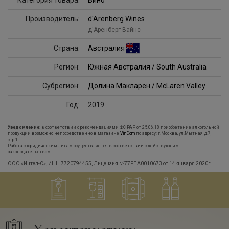
Категория товара:
Вино
Производитель:
d'Arenberg Wines
д'Аренберг Вайнс
Страна:
Австралия
Регион:
Южная Австралия / South Australia
Субрегион:
Долина Макларен / McLaren Valley
Год:
2019
Уведомление:
в соответствии с рекомендациями ФС РАР от 25.06.18 приобретение алкогольной
продукции возможно непосредственно в магазине
VinDom
по адресу: г.Москва, ул.Мытная, д.7,
стр.1
Работа с юридическим лицам осуществляется в соответствии с действующим
законодательством.
ООО «Интел-С», ИНН 7720794455, Лицензия №77РПА0010673 от 14 января 2020г.