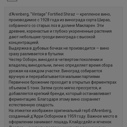
d'Arenberg, "Vintage" Fortified Shiraz — крепленое вино,
производимое с 1928 года из винограда сорта Шираз,
собранного со старых лоз в долине Макларен. Эти
древние, коренастые и глубоко укорененные растения
дают небольшие грозди винограда с высокой
концентрацией.
Выдержка в дубовых бочках не производится — вино
сразу разливается в бутылки.
Честер Осборн, винодел в четвертом поколении и
владелец винодельни, лично определяет время сбора
урожая на каждом участке. Виноград собирается
вручную и перерабатывается малыми партиями.
Первичное брожение проходит в открытых ферментерах
объемом 5 тонн. Затем сусло мягко прессуется, и
добавляется крепкий бренди, который останавливает
ферментацию. Благодаря этому вино сохраняет
естественную сладость.
На этикетке изображен оригинальный герб d’Arenberg,
созданный д’Арри Осборном в 1959 году. Важное место в
оформлении занимают лошадь Клайдсдейл и ягненок