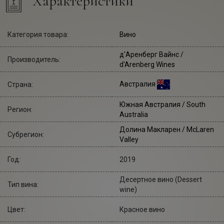
Характеристики
Категория товара:
Вино
д'Аренберг Вайнс
/
Производитель:
d'Arenberg Wines
Австралия
Страна:
Южная Австралия / South
Регион:
Australia
Долина Макларен / McLaren
Субрегион:
Valley
Год:
2019
Десертное вино (Dessert
Тип вина:
wine)
Цвет:
Красное вино