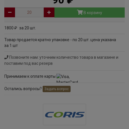
90
руб
В корзину
1800
за 20 шт.
руб
Товар продается кратно упаковке - по 20 шт. цена указана
за 1 шт
Позвоните нам: уточним количество товара в магазине и
поставим под вас резерв
Принимаем к оплате карты
Остались вопросы?
Задать вопрос