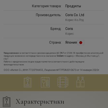
Категория товара:
Продукты
Производитель:
Coris Co. Ltd
Корис Ко.Лтд
Бренд:
Coris
Корис
Страна:
Япония
Уведомление:
в соответствии с рекомендациями ФС РАР от 25.06.18 приобретение алкогольной
продукции возможно непосредственно в магазине
VinDom
по адресу: г.Москва, ул.Мытная, д.7,
стр.1
Работа с юридическим лицам осуществляется в соответствии с действующим
законодательством.
ООО «Интел-С», ИНН 7720794455, Лицензия №77РПА0010673 от 14 января 2020г.
Характеристики