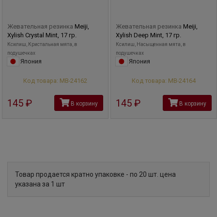
Жевательная резинка
Meiji,
Жевательная резинка
Meiji,
Xylish Crystal Mint, 17 гр.
Xylish Deep Mint, 17 гр.
Ксилиш, Кристальная мята, в
Ксилиш, Насыщенная мята, в
подушечках
подушечках
Япония
Япония
Код товара: МВ-24162
Код товара: МВ-24164
145
руб
145
руб
В корзину
В корзину
Товар продается кратно упаковке - по 20 шт. цена
указана за 1 шт