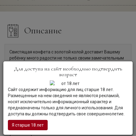
Описание
Свистящая конфета с золотой колой доставит Вашему
ребёнку много радости не только своим замечательным
сладким вкусом, но и возможностью поиграть, издавая
Для доступа на сайт необходимо подтвердить
необычные звуки. Благодаря такому беспроигрышному
возраст
сочетанию это японское лакомство приобрело
заслуженную популярность во всём мире.
В составе конфет-свистулек нет вредных химических
Сайт содержит информацию для лиц старше 18 лет.
добавок. Они не только удивительно вкусные, но и
Размещенные на нем сведения не являются рекламой,
безопасные для хрупкого детского здоровья.
носят исключительно информационный характер и
Изготавливаются эти сладости на современных заводах
предназначены только для личного использования. Для
с соблюдением жёстких стандартов качества, которые в
доступа вы должны подтвердить свое совершеннолетие.
Японии применяются к пищевой промышленности.
Состав: глюкоза, сахар, подкислитель, эмульгатор,
Я старше 18 лет
ароматизатор, загустители, краситель пищевой