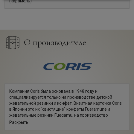
(карамель).
О производителе
Компания Coris была основана в 1948 году и
специализируется только на производстве детской
жевательной резинки и конфет. Визитная карточка Coris
в Японии это их "свистящие" конфеты Fueramune и
жевательные резинки Fuegamu, на производство
которых компания имеет сразу три патента на форму,
Раскрыть
технологию и сырье.