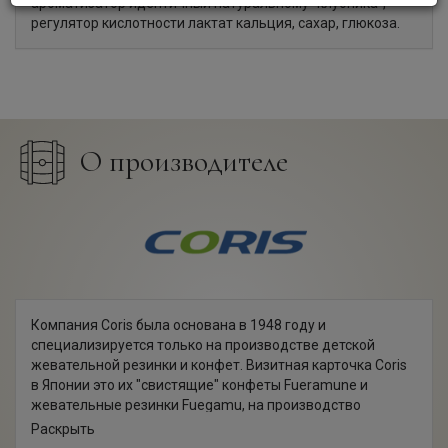
ароматизатор идентичный натуральному "клубника",
регулятор кислотности лактат кальция, сахар, глюкоза.
О производителе
Компания Coris была основана в 1948 году и
специализируется только на производстве детской
жевательной резинки и конфет. Визитная карточка Coris
в Японии это их "свистящие" конфеты Fueramune и
жевательные резинки Fuegamu, на производство
которых компания имеет сразу три патента на форму,
Раскрыть
технологию и сырье.