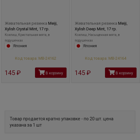
Жевательная резинка
Meiji,
Жевательная резинка
Meiji,
Xylish Crystal Mint, 17 гр.
Xylish Deep Mint, 17 гр.
Ксилиш, Кристальная мята, в
Ксилиш, Насыщенная мята, в
подушечках
подушечках
Япония
Япония
Код товара: МВ-24162
Код товара: МВ-24164
145
руб
145
руб
В корзину
В корзину
Товар продается кратно упаковке - по 20 шт. цена
указана за 1 шт