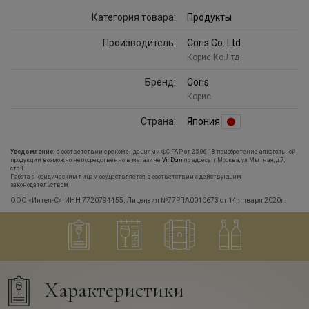
Категория товара:
Продукты
Производитель:
Coris Co. Ltd
Корис Ко.Лтд
Бренд:
Coris
Корис
Страна:
Япония
Уведомление:
в соответствии с рекомендациями ФС РАР от 25.06.18 приобретение алкогольной
продукции возможно непосредственно в магазине
VinDom
по адресу: г.Москва, ул.Мытная, д.7,
стр.1
Работа с юридическим лицам осуществляется в соответствии с действующим
законодательством.
ООО «Интел-С», ИНН 7720794455, Лицензия №77РПА0010673 от 14 января 2020г.
Характеристики