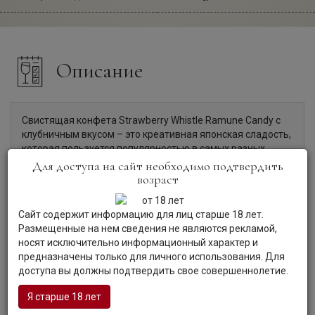
Описание
Свистящая конфета Strawberry Whistle Ramune Candy с
клубничным вкусом – это креативная японская сладость,
которая пользуется популярностью в самых разных
странах мира. Детям очень нравится играть с ней,
Для доступа на сайт необходимо подтвердить
извлекая из неё различные звуки.
возраст
Конфета-свистулька поможет развить у ребёнка
хороший, чуткий слух и подарит ему много радостных
Сайт содержит информацию для лиц старше 18 лет.
минут. В её составе нет вредных химических
Размещенные на нем сведения не являются рекламой,
компонентов, поэтому Вам не придётся опасаться за
носят исключительно информационный характер и
хрупкое детское здоровье. Изготавливаются эти
предназначены только для личного использования. Для
сладости на современных заводах с соблюдением
доступа вы должны подтвердить свое совершеннолетие.
жёстких стандартов качества, которые в Японии
применяются к пищевой промышленности.
Я старше 18 лет
Состав: виноградный сахар, крахмал картофельный,