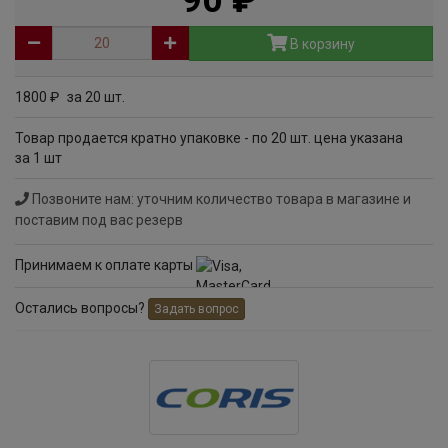
90
руб
В корзину
1800
за 20 шт.
руб
Товар продается кратно упаковке - по 20 шт. цена указана
за 1 шт
Позвоните нам: уточним количество товара в магазине и
поставим под вас резерв
Принимаем к оплате карты
Остались вопросы?
Задать вопрос