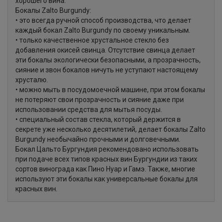
хорошего вина.
Бокалы Zalto Burgundy:
• это всегда ручной способ производства, что делает
каждый бокал Zalto Burgundy по своему уникальным.
• только качественное хрустальное стекло без
добавления окисей свинца. Отсутствие свинца делает
эти бокалы экологически безопасными, а прозрачность,
сияние и звон бокалов ничуть не уступают настоящему
хрусталю.
• можно мыть в посудомоечной машине, при этом бокалы
не потеряют свои прозрачность и сияние даже при
использовании средства для мытья посуды.
• специальный состав стекла, который держится в
секрете уже несколько десятилетий, делает бокалы Zalto
Burgundy необычайно прочными и долговечными.
Бокал Цальто Бургундия рекомендовано использовать
при подаче всех типов красных вин Бургундии из таких
сортов винограда как Пино Нуар и Гамэ. Также, многие
используют эти бокалы как универсальные бокалы для
красных вин.