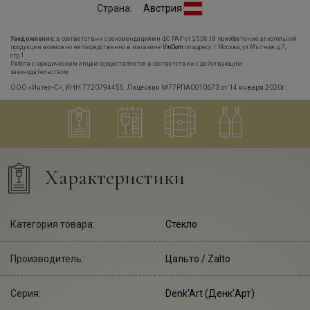
Страна:
Австрия
Уведомление:
в соответствии с рекомендациями ФС РАР от 25.06.18 приобретение алкогольной
продукции возможно непосредственно в магазине
VinDom
по адресу: г.Москва, ул.Мытная, д.7,
стр.1
Работа с юридическим лицам осуществляется в соответствии с действующим
законодательством.
ООО «Интел-С», ИНН 7720794455, Лицензия №77РПА0010673 от 14 января 2020г.
Характеристики
Категория товара:
Стекло
Производитель:
Цальто
/ Zalto
Серия:
Denk'Art (Денк'Арт)