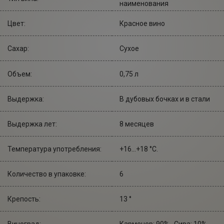
наименования
Цвет:
Красное вино
Сахар:
Сухое
Объем:
0,75 л
Выдержка:
В дубовых бочках и в стали
Выдержка лет:
8 месяцев
Температура употребления:
+16...+18 °С.
Количество в упаковке:
6
Крепость:
13 °
Виноград:
Карменер: 90% , Сира: 10%