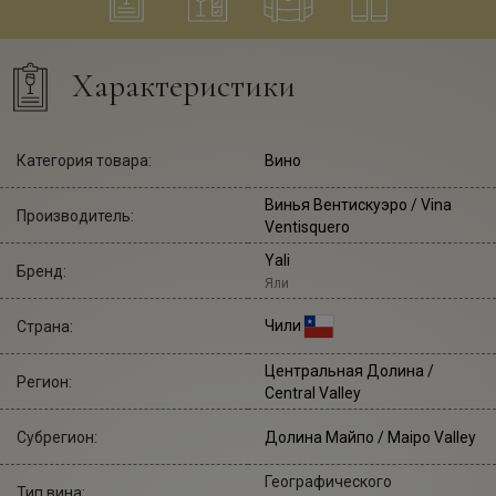
Характеристики
Категория товара:
Вино
Винья Вентискуэро
/ Vina
Производитель:
Ventisquero
Yali
Бренд:
Яли
Чили
Страна:
Центральная Долина /
Регион:
Central Valley
Субрегион:
Долина Майпо / Maipo Valley
Географического
Тип вина: