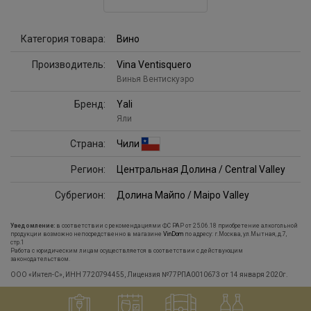
Категория товара:
Вино
Производитель:
Vina Ventisquero
Винья Вентискуэро
Бренд:
Yali
Яли
Страна:
Чили
Регион:
Центральная Долина / Central Valley
Субрегион:
Долина Майпо / Maipo Valley
Уведомление:
в соответствии с рекомендациями ФС РАР от 25.06.18 приобретение алкогольной
продукции возможно непосредственно в магазине
VinDom
по адресу: г.Москва, ул.Мытная, д.7,
стр.1
Работа с юридическим лицам осуществляется в соответствии с действующим
законодательством.
ООО «Интел-С», ИНН 7720794455, Лицензия №77РПА0010673 от 14 января 2020г.