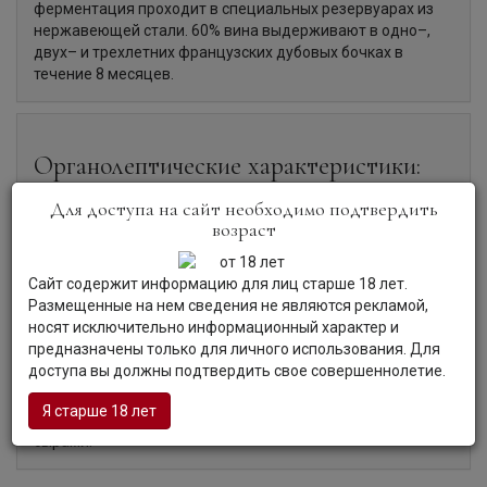
ферментация проходит в специальных резервуарах из
нержавеющей стали. 60% вина выдерживают в одно–,
двух– и трехлетних французских дубовых бочках в
течение 8 месяцев.
Органолептические характеристики:
Для доступа на сайт необходимо подтвердить
Цвет:
Вино характеризуется вишнёво-гранатовым
возраст
цветом.
Аромат:
Вино с интенсивным ароматом с нотками
Сайт содержит информацию для лиц старше 18 лет.
черники, клубники, вишни, шоколада и ванили.
Размещенные на нем сведения не являются рекламой,
Вкус:
Вино обладает сбалансированным и гармоничным
носят исключительно информационный характер и
вкусом, с глубоким телом, бархатистыми танинами и
предназначены только для личного использования. Для
длительным пряно-землистым послевкусием.
доступа вы должны подтвердить свое совершеннолетие.
Гастрономия:
Вино прекрасно сочетается с
насыщенными термически обработанными мясными
Я старше 18 лет
блюдами (гриль, шашлык, стейк), а также твёрдыми
сырами.