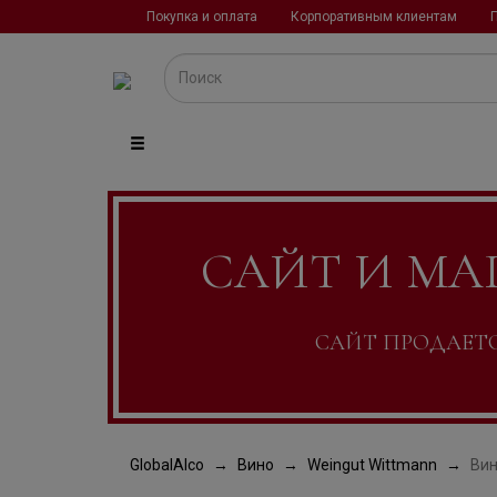
Покупка и оплата
Корпоративным клиентам
САЙТ И МА
САЙТ ПРОДАЕТСЯ
GlobalAlco
Вино
Weingut Wittmann
Вин