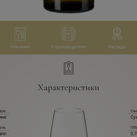
Описание
О производителе
Награды
Характеристики
ара:
Сах
ино
Су
ель:
Объ
ann
0,7