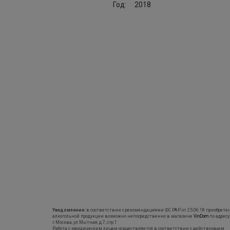
Год:
2018
Уведомление:
в соответствии с рекомендациями ФС РАР от 25.06.18 приобрете
алкогольной продукции возможно непосредственно в магазине
VinDom
по адресу
г.Москва, ул.Мытная, д.7, стр.1
Работа с юридическим лицам осуществляется в соответствии с действующим