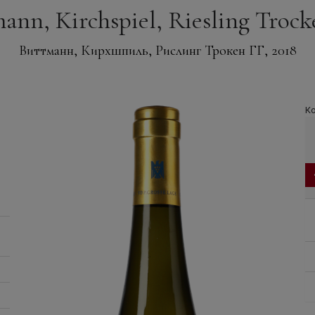
nn, Kirchspiel, Riesling Troc
Виттманн, Кирхшпиль, Рислинг Трокен ГГ, 2018
Ко