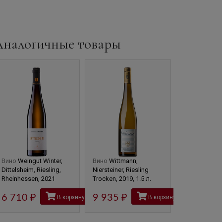
Аналогичные товары
Вино
Weingut Winter,
Вино
Wittmann,
Вино
Wittma
Dittelsheim, Riesling,
Niersteiner, Riesling
Westhofener,
Rheinhessen, 2021
Trocken, 2019, 1.5 л.
Trocken, 201
6 710
руб
9 935
руб
4 970
В корзину
В корзину