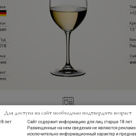
ана:
Тем
+10
Кре
ион:
13 
sen
Вин
Год:
Ри
018
Сай
ина:
we
ния
вет:
ино
Для доступа на сайт необходимо подтвердить возраст
Описание
Сайт содержит информацию для лиц старше 18 лет.
Размещенные на нем сведения не являются рекламой
исключительно информационный характер и предна