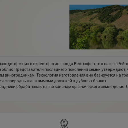
изводством вин в окрестностях города Вестхофен, что на юге Рейн
 облик. Представители последнего поколения семьи утверждают, 
им виноградникам. Технология изготовления вин базируется на т
ия с природными штаммами дрожжей в дубовых бочках.
адники обрабатываются по канонам органического земледелия. С 
заботится об природе и поддерживает почвы своих участков в зд
илософии биодинамического земледелия и фазам Луны и Солнца, к
ы лозы, биодинамические технологии позволяют получить здоров
иноградниками класса Grosses Gewachs — "Аулерде", "Кирхшпиль"
 что позволяет производить Рислинг в различных стилях. Кроме Р
оне и Пино Гри.