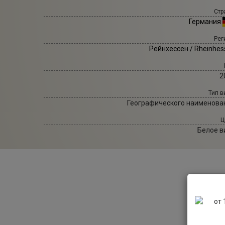
Стр
Германия
Рег
Рейнхессен / Rheinhes
2
Тип в
Географического наименова
Ц
Белое в