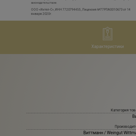
законодательством.
ООО «Интел-С», ИНН 7720794455, Лицензия №77РПА0010673 от 14
января 2020г.
Характеристики
Категория тов
В
Производит
Виттманн
/ Weingut Wittm