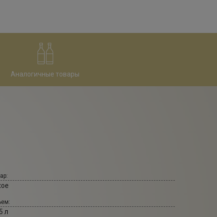
Аналогичные товары
ар:
хое
ем:
5 л