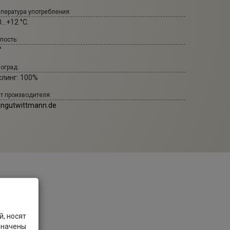
пература употребления:
...+12 °С.
пость:
°
оград:
слинг: 100%
т производителя:
ingutwittmann.de
, носят
значены