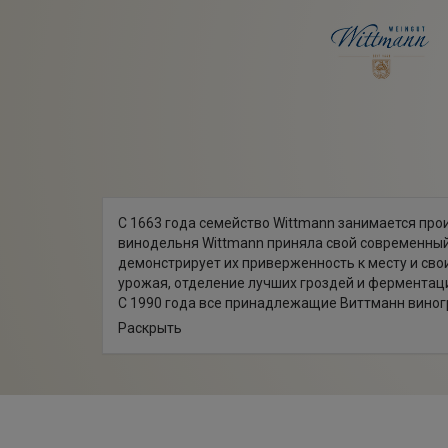
С 1663 года семейство Wittmann занимается про
винодельня Wittmann приняла свой современный
демонстрирует их приверженность к месту и сво
урожая, отделение лучших гроздей и ферментац
С 1990 года все принадлежащие Виттманн виногр
биодинамических. Семество Виттманн неустанно 
Раскрыть
Этого удается достичь благодаря следованию ф
комбинации с органическими методиками защит
плоды высочайшего качества.
Сейчас винодельня Виттманн владеет четырьмя в
виноградники имеют абсолютно разные терруары,
сортов винограда, как Шойребе, Сильванер, Шард