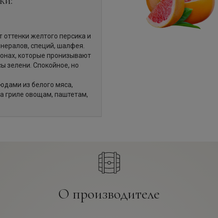
ки:
 оттенки желтого персика и
инералов, специй, шалфея.
тонах, которые пронизывают
 зелени. Спокойное, но
юдами из белого мяса,
а гриле овощам, паштетам,
О производителе