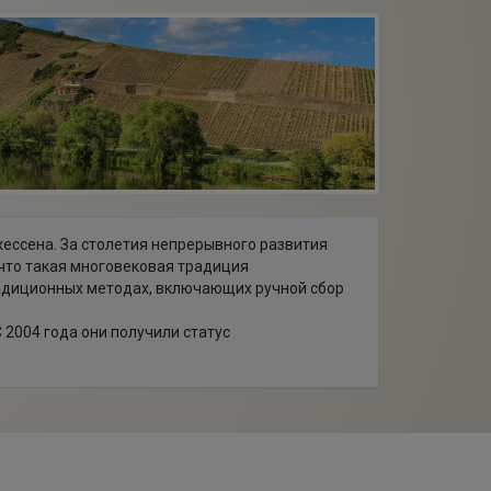
хессена. За столетия непрерывного развития
что такая многовековая традиция
радиционных методах, включающих ручной сбор
2004 года они получили статус
оровом, не зараженном химикатами состоянии.
оторые используются на благо виноградников. В
ые и хорошо укорененные виноградники, дающие
, "Морштайн" и "Брунненхойсхен". Эти
ислинга, Wittmann производит вина из таких