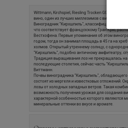
Wittmann, Kirchspiel, Riesling Trocken GG — элега
вино, один из лучших миллезимов с виноградник
Виноградник "Кирхшпиль", классифицированный к
что соответствует французскому Гран Крю, распо
Вестхофена. Первые упоминания об этом виногр
годом, тогда он занимал площадь в 45 га на хреб
холмов. Открытый утреннему солнцу, с однородн
"Кирхшпиль", подобно античному амфитеатру, сп
Традиция выращивания лоз не прекращалась на 
последующие столетия, сейчас часть "Кирхшпил
Виттманн.
Почвы виноградника "Кирхшпиль", обладающего 
состоят из мергеля и известковых отложений.
лозы от холодных западных ветров. Такая комби
возможность получения урожая для создания ви
характерной особенностью которого являются м
минеральные оттенки во вкусе и аромате.