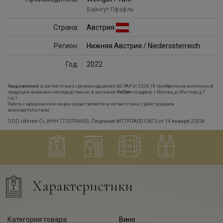
Вайнгут Пфафль
Страна:
Австрия
Регион:
Нижняя Австрия / Niederosterreich
Год:
2022
Уведомление:
в соответствии с рекомендациями ФС РАР от 25.06.18 приобретение алкогольной
продукции возможно непосредственно в магазине
VinDom
по адресу: г.Москва, ул.Мытная, д.7,
стр.1
Работа с юридическим лицам осуществляется в соответствии с действующим
законодательством.
ООО «Интел-С», ИНН 7720794455, Лицензия №77РПА0010673 от 14 января 2020г.
Характеристики
Категория товара:
Вино