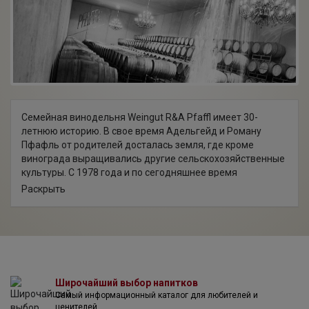
Семейная винодельня Weingut R&A Pfaffl имеет 30-
летнюю историю. В свое время Адельгейд и Роману
Пфафль от родителей досталась земля, где кроме
винограда выращивались другие сельскохозяйственные
культуры. С 1978 года и по сегодняшнее время
территория виноградников в имении увеличилась в
Раскрыть
четыре раза, но кроме лоз здесь так же, как и 30 лет
назад, выращивается картофель, свекла, подсолнечник и
другие овощи. Безусловно, дело создания вина играет
первостепенную роль в развитии хозяйства Пфафль.
Дети виноделов — Роман-младший и Хайди также
посвятили себя семейному делу производства вин.
Хайди отвечает за маркетинг и управление, а Роман
Широчайший выбор напитков
Самый информационный каталог для любителей и
занимается выращиванием винограда и
ценителей