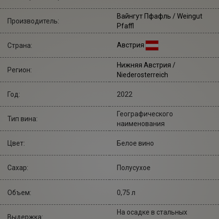
Вайнгут Пфафль
/ Weingut
Производитель:
Pfaffl
Австрия
Страна:
Нижняя Австрия /
Регион:
Niederosterreich
Год:
2022
Географического
Тип вина:
наименования
Цвет:
Белое вино
Сахар:
Полусухое
Объем:
0,75 л
На осадке в стальных
Выдержка: