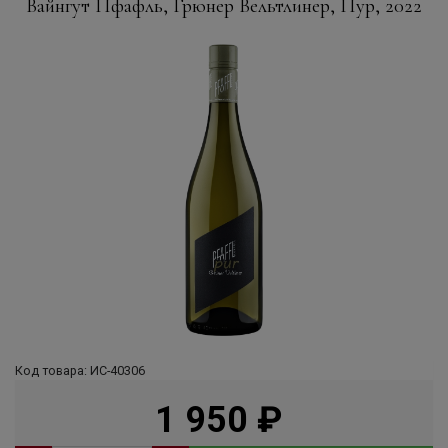
Вайнгут Пфафль, Грюнер Вельтлинер, Пур, 2022
Код товара: ИС-40306
1 950
руб