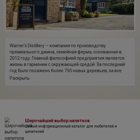
Warner's Distillery — компания по производству
премиального джина, семейная ферма, основанная в
2012 году. Главной философией предприятия является
жизнь в гармонии с окружающей средой. За последний
год было посажено более 750 новых деревьев, за все
время существования компании количество
Раскрыть
ботанических растений превысило 5700 шт. Благодаря
большому биоразнообразию на ферме, портфель
компании насчитывает широкую палитру вкусов джина.
Также Warner's Distillery является победителем в области
экологической устойчивости "Footprint Drinks, 2019".
Широчайший выбор напитков
Самый информационный каталог для любителей и
ценителей