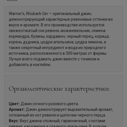
Warner's, Rhubarb Gin — оригинальный джин,
демонстрирующий характерные ревеневые оттенки во
вкусе и аромате. В его производстве используется
свежеотжатый сок ревеня, можжевельник, семена
кориандра, бузины, кардамон, черный перец, корица,
корень дудника, цедра апельсина, цедра лимона, а
также секретный ингредиент и вода из природного
источника, расположенного в 300 метрах от фермы.
Лучше всего подавать джин вместе с тоником и
добавлять в коктейли.
Органолептические характеристики:
Цвет:
Джин сочного розового цвета.
Аромат:
Джин демонстрирует выразительный аромат,
сотканный из нот ревеня и щепочки черного перца.
Вкус:
Вкус джина сложный, гармоничный, с нотами
ревеня, кардамона и сладкого апельсина. В долгом