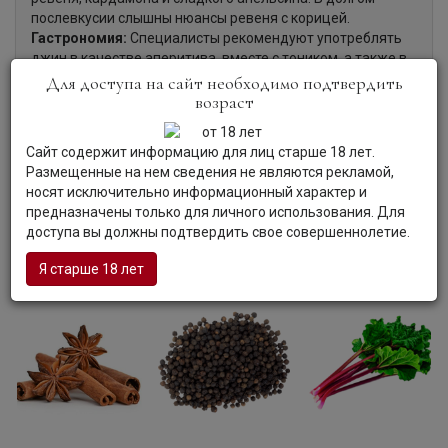
послевкусии слышны нюансы ревеня с корицей.
Гастрономия:
Специалисты рекомендуют употреблять
джин в качестве аперитива, вместе с тоником, а также в
составе разнообразных коктейлей.
Для доступа на сайт необходимо подтвердить
возраст
Сайт содержит информацию для лиц старше 18 лет.
Размещенные на нем сведения не являются рекламой,
носят исключительно информационный характер и
предназначены только для личного использования. Для
доступа вы должны подтвердить свое совершеннолетие.
Я старше 18 лет