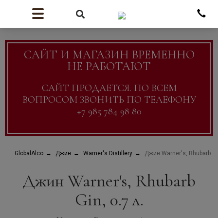
САЙТ И МАГАЗИН ВРЕМЕННО
НЕ РАБОТАЮТ
САЙТ ПРОДАЕТСЯ. ПО ВСЕМ
ВОПРОСОМ ЗВОНИТЬ ПО ТЕЛЕФОНУ
+7 985 784 98 80
GlobalAlco
Джин
Warner's Distillery
Джин Warner's, Rhubarb Gin
Джин Warner's, Rhubarb
Gin, 0.7 л.