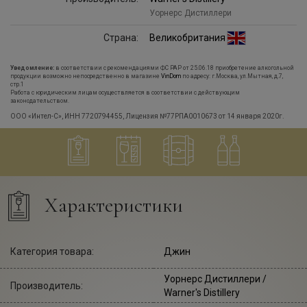
Уорнерс Дистиллери
Страна:
Великобритания
Уведомление:
в соответствии с рекомендациями ФС РАР от 25.06.18 приобретение алкогольной
продукции возможно непосредственно в магазине
VinDom
по адресу: г.Москва, ул.Мытная, д.7,
стр.1
Работа с юридическим лицам осуществляется в соответствии с действующим
законодательством.
ООО «Интел-С», ИНН 7720794455, Лицензия №77РПА0010673 от 14 января 2020г.
Характеристики
Категория товара:
Джин
Уорнерс Дистиллери
/
Производитель:
Warner's Distillery